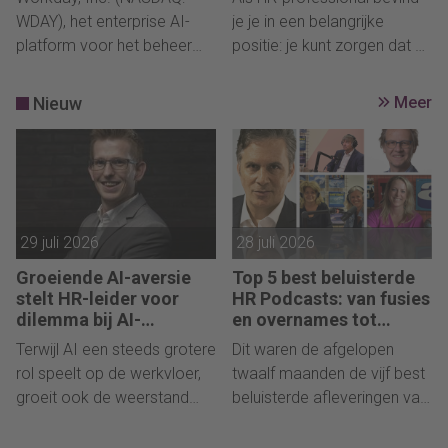
volledige EU-
WDAY), het enterprise AI-
je je in een belangrijke
dataresidentie en -
platform voor het beheer
positie: je kunt zorgen dat AI
controle
van mensen, geld en agents,
op een mensgerichte,
lanceert vandaag de
zorgvuldige en strategisch
Nieuw
Meer
Workday EU Sovereign
verantwoorde manier wordt
Cloud. Deze nieuwe
ingezet. Deze checklist helpt
oplossing biedt organisaties
je om vanuit je HR-rol
in de Europese Unie de
stappen te zetten en richting
mogelijkheid om de AI-
te geven aan AI-
gestuurde HR- en financiële
ontwikkelingen in je
29 juli 2026
28 juli 2026
oplossingen van Workday te
organisatie.
Groeiende AI-aversie
Top 5 best beluisterde
gebruiken, terwijl hun
stelt HR-leider voor
HR Podcasts: van fusies
gegevens veilig, lokaal en
dilemma bij AI-
en overnames tot
volledig onder hun eigen
toepassingen binnen HR
timemanagement en
Terwijl AI een steeds grotere
Dit waren de afgelopen
controle blijven.
conflictbeheersing
rol speelt op de werkvloer,
twaalf maanden de vijf best
groeit ook de weerstand
beluisterde afleveringen van
tegen het gebruik. Deze
de HR Podcast, die elke
toenemende aversie heeft
twee weken HR-leiders, -