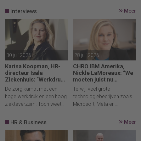
Interviews
Meer
30 juli 2026
28 juli 2026
Karina Koopman, HR-
CHRO IBM Amerika,
directeur Isala
Nickle LaMoreaux: “We
Ziekenhuis: “Werkdruk
moeten juist nu
los je niet alleen op met
investeren in
De zorg kampt met een
Terwijl veel grote
extra mensen”
instapfuncties”
hoge werkdruk en een hoog
technologiebedrijven zoals
ziekteverzuim. Toch weet
Microsoft, Meta en
Isala Ziekenhuis het verzuim
Salesforce in 2026 banen
onder het sectorgemiddelde
schrappen en AI als
HR & Business
Meer
te houden. In de podcast
belangrijkste reden noemen,
Werkdrukdrukdruk spreekt
kiest IBM bewust voor een