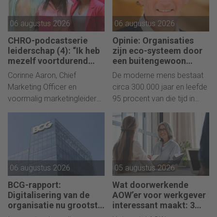
06 augustus 2026
06 augustus 2026
CHRO-podcastserie
Opinie: Organisaties
leiderschap (4): “Ik heb
zijn eco-systeem door
mezelf voortdurend
een buitengewoon
opnieuw moeten
intelligente diersoort
Corinne Aaron, Chief
De moderne mens bestaat
opbouwen”
bevolkt
Marketing Officer en
circa 300.000 jaar en leefde
voormalig marketingleider
95 procent van die tijd in
bij onder meer Tesla, Lynk &
kleine groepen jagers en
Co. en General Motors,
verzamelaars.
vertelt in gesprek met Ingrid
Tegenwoordige organisaties
Tappin en Pim Blom hoe
bestaan nauwelijks
telkens opnieuw beginnen
tweehonderd jaar, toch
06 augustus 2026
05 augustus 2026
haar grootste
ontwerpen wij die alsof de
leiderschapskracht werd.
mens zich net zo snel heeft
BCG-rapport:
Wat doorwerkende
ontwikkeld als zijn
Digitalisering van de
AOW’er voor werkgever
technologie, ziet Maarten
organisatie nu grootste
interessant maakt: 3
strategische uitdaging
(juridische)
van Beek.