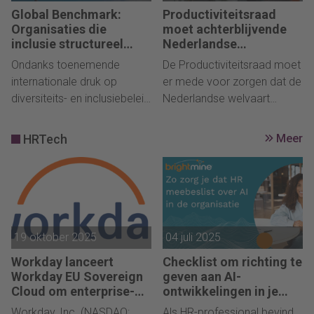
transformatie.
huis te houden tijdens
Global Benchmark:
Productiviteitsraad
crisissituaties.
Organisaties die
moet achterblijvende
inclusie structureel
Nederlandse
verankeren presteren
arbeidsproductiviteit
Ondanks toenemende
De Productiviteitsraad moet
beter, aantal daalt
versterken
internationale druk op
er mede voor zorgen dat de
diversiteits- en inclusiebeleid
Nederlandse welvaart
blijven organisaties die
behouden blijft door de
inclusie structureel hebben
arbeidsproductiviteit te
HRTech
Meer
verankerd beter presteren.
verhogen. Want die blijft al
Dat blijkt uit de Workplace
geruime tijd achter bij de
Pride Global Benchmark
productiviteit van andere
2026, waarin werkgevers
landen.
worden beoordeeld op hun
lhbtiq+-inclusiebeleid.
19 oktober 2025
04 juli 2025
Workday lanceert
Checklist om richting te
Workday EU Sovereign
geven aan AI-
Cloud om enterprise-AI
ontwikkelingen in je
mogelijk te maken met
organisatie
Workday, Inc. (NASDAQ:
Als HR-professional bevind