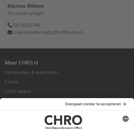
Marloes Willems
Accountmanager
0616033384
marloeswillems@sijthoffmedia.nl
Meer CHRO.nl
Partnerships & Adverteren
Events
CHRO Award
CHRO Community
CHRO Magazine
Service & Contact
Contact