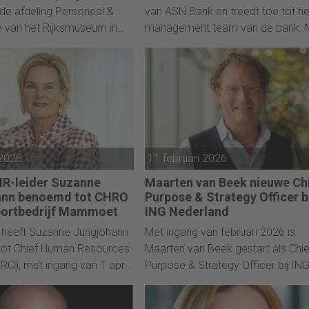
de afdeling Personeel &
van ASN Bank en treedt toe tot he
e van het Rijksmuseum in
management team van de bank. 
. Ze volgt Marjon de
de bank wil hij 'bijdragen aan een
die deze rol het afgelopen
duurzame en eerlijke toekomst v
erimbasis heeft vervuld.
iedereen'.
 2026
11 februari 2026
HR-leider Suzanne
Maarten van Beek nieuwe Ch
ann benoemd tot CHRO
Purpose & Strategy Officer b
sportbedrijf Mammoet
ING Nederland
eeft Suzanne Jungjohann
Met ingang van februari 2026 is
ot Chief Human Resources
Maarten van Beek gestart als Chie
HRO), met ingang van 1 april
Purpose & Strategy Officer bij IN
al ook toetreden tot het
Nederland. In deze rol richt hij zic
comittee van het bedrijf. De
het verder versterken van de pur