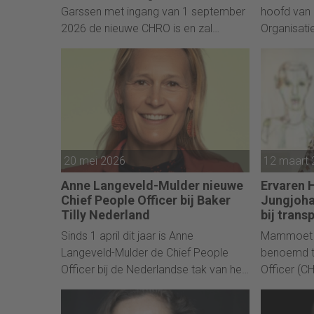
Garssen met ingang van 1 september
hoofd van 
2026 de nieuwe CHRO is en zal
Organisati
toetreden tot de Management Board
Amsterdam
Banking (MBB), het uitvoerend bestuur
Koning op 
dat verantwoordelijk is voor de
jaar op int
dagelijkse leiding en bedrijfsvoering
van ING Bank N.V.
20 mei 2026
12 maart
Anne Langeveld-Mulder nieuwe
Ervaren 
Chief People Officer bij Baker
Jungjoh
Tilly Nederland
bij tran
Sinds 1 april dit jaar is Anne
Mammoet h
Langeveld-Mulder de Chief People
benoemd t
Officer bij de Nederlandse tak van het
Officer (C
wereldwijd opererende accountants-
2026. Ze z
en advieskantoor Baker Tilly.
executive 