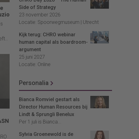
Side of Strategy
de
uzio
23 november 2026
Locatie: Spoorwegmuseum | Utrecht
ls
Kijk terug: CHRO webinar
eft
human capital als boardroom-
argument
25 juni 2027
Locatie: Online
Personalia
Bianca Romviel gestart als
Director Human Resources bij
Lindt & Sprungli Benelux
 ASN
Per 1 juli is Bianca...
Sylvia Groenewold is de
HRO