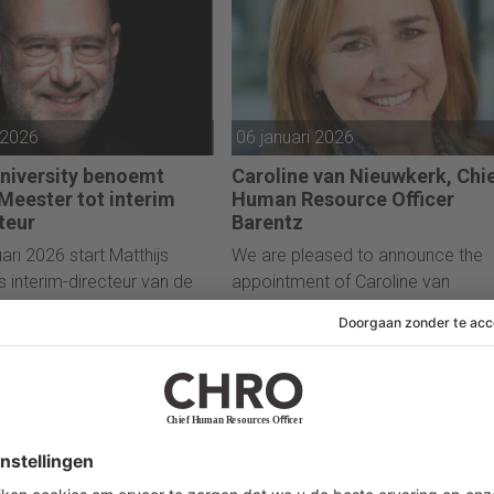
 ondersteunt de volgende
van ING en de vertaling daarvan n
 van Mammoet, nu de
strategie en duurzame waardecrea
e vraag naar energie en
structuurprojecten versnelt.
 2026
06 januari 2026
University benoemt
Caroline van Nieuwkerk, Chi
Meester tot interim
Human Resource Officer
teur
Barentz
ari 2026 start Matthijs
We are pleased to announce the
s interim-directeur van de
appointment of Caroline van
man Resources (HR) bij
Nieuwkerk as Chief Human Resou
versity. Matthijs neemt deze
Officer (CHRO).
an Ellen van Dodewaard.