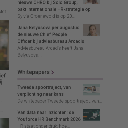
nieuwe CHRO bij Solo Group,
t
pakt internationale HR-strategie op
Met
Sylvia Groenewold is op 20...
oor
Jana Belyusova per augustus
de nieuwe Chief People
Officer bij adviesbureau Arcadis
Adviesbureau Arcadis heeft Jana
Belyusova...
Whitepapers
ief
ij
Tweede spoortraject, van
verplichting naar kans
De whitepaper Tweede spoortraject: van...
f
G
Van data naar inzichten: de
h op
Youforce HR Benchmark 2026
pose
HR staat onder druk: hoe...