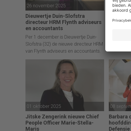
26 november 2025
25 novem
Dieuwertje Duin-Slofstra
Strict v
directeur HRM Flynth adviseurs
als HR B
en accountants
Strict, exp
Per 1 december is Dieuwertje Duin-
heeft Marl
Slofstra (32) de nieuwe directeur HRM
HR Busines
van Flynth adviseurs en accountants.
van het m
in deze ro
niveau ric
beleid en d
korte termi
verdere gr
strategisc
toekomstb
01 oktober 2025
08 septe
Jitske Zengerink nieuwe Chief
Barbara 
People Officer Marie-Stella-
hoofddir
Maris
Defensie