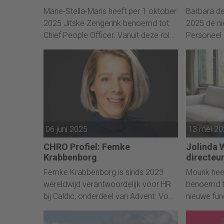
Marie-Stella-Maris heeft per 1 oktober
Barbara de
2025 Jitske Zengerink benoemd tot
2025 de ni
Chief People Officer. Vanuit deze rol
Personeel b
gaat zij de verdere uitbouw van de
Defensie.
People & Culture-strategie leiden, met
speciale aandacht voor leiderschap,
cultuur en duurzame groei.
06 juni 2025
13 mei 2
CHRO Profiel: Femke
Jolinda 
Krabbenborg
directeu
Femke Krabbenborg is sinds 2023
Mourik hee
wereldwijd verantwoordelijk voor HR
benoemd to
bij Caldic, onderdeel van Advent. Voor
nieuwe fun
haar huidige rol leidde ze HR in Europa
familiebedr
en was ze verantwoordelijk voor
organisati