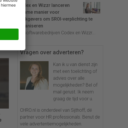
Codex en Wizzr lanceren
slimme manier voor
n
werkgevers om SROI-verplichting te
organiseren
ber
De softwarebedrijven Codex en Wizzr...
Vragen over adverteren?
Kan ik u van dienst zijn
met een toelichting of
advies over alle
mogelijkheden? Bel of
mail gerust. Ik neem
graag de tijd voor u.
CHRO.nl is onderdeel van Sijthoff, dé
e
partner voor HR professionals. Benut de
e
vele advertentiemogelijkheden.