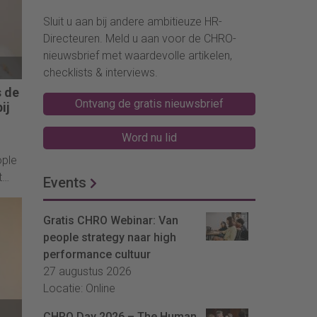
Sluit u aan bij andere ambitieuze HR-
Directeuren. Meld u aan voor de CHRO-
nieuwsbrief met waardevolle artikelen,
checklists & interviews.
s de
Ontvang de gratis nieuwsbrief
ij
Word nu lid
ople
t
Events
 het
Gratis CHRO Webinar: Van
people strategy naar high
performance cultuur
27 augustus 2026
Locatie: Online
CHRO Day 2026 – The Human