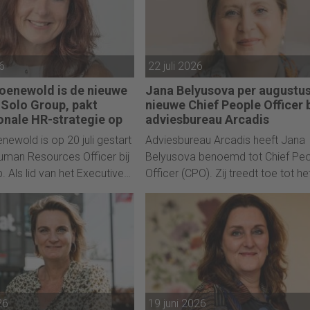
26
22 juli 2026
roenewold is de nieuwe
Jana Belyusova per augustu
 Solo Group, pakt
nieuwe Chief People Officer b
ionale HR-strategie op
adviesbureau Arcadis
newold is op 20 juli gestart
Adviesbureau Arcadis heeft Jana
Human Resources Officer bij
Belyusova benoemd tot Chief Pe
. Als lid van het Executive
Officer (CPO). Zij treedt toe tot he
pporterend aan de CEO, is
Executive Leadership Team vanuit
woordelijk voor de
hoofdkantoor van het bedrijf in
ale HR-strategie.
Amsterdam.
26
19 juni 2026