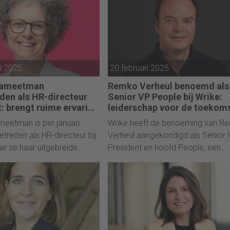
loyer branding-strategie.
et ruim 2.000 medewerkers
, is een toonaangevende
linaire aannemer in
uur, industrie, bouw en
ri 2025
20 februari 2025
iek.
Hameetman
Remko Verheul benoemd als
den als HR-directeur
Senior VP People bij Wrike:
t: brengt ruime ervaring
leiderschap voor de toekom
gische visie
van werkbeheer
eetman is per januari
Wrike heeft de benoeming van R
treden als HR-directeur bij
Verheul aangekondigd als Senior 
ar ze haar uitgebreide
President en hoofd People, een
n HR-leiderschap inzet om de
sleutelrol in het versnellen van de
twikkeling van HR binnen
organisatiecultuur en de integratie
 te versterken.
Klaxoon. Met meer dan 25 jaar
ervaring in HR-leiderschap, zal Ver
Wrike’s wereldklasse team verste
en de toekomst van werkbeheer