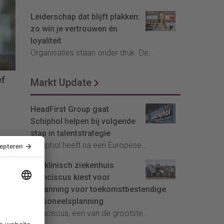
aar
tie.
Leiderschap dat blijft plakken:
zo win je vertrouwen én
loyaliteit
Organisaties staan onder druk. De...
ef
Markt Update
HeadFirst Group gaat
Schiphol helpen bij volgende
stap in talentstrategie
rce
Schiphol heeft na een Europese...
Topklinisch ziekenhuis
Franciscus kiest voor
InPlanning voor toekomstbestendige
personeelsplanning
Franciscus, een van de grootste...