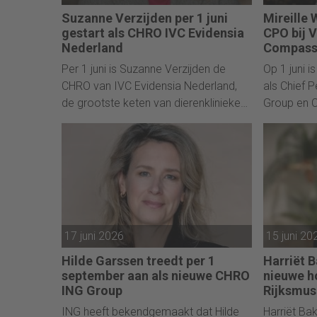
Suzanne Verzijden per 1 juni
Mireille
gestart als CHRO IVC Evidensia
CPO bij 
Nederland
Compass
Per 1 juni is Suzanne Verzijden de
Op 1 juni i
CHRO van IVC Evidensia Nederland,
als Chief 
de grootste keten van dierenklinieken
Group en 
in Nederland. Zij bezit een rijke, ook
Voor haar e
internationale, ervaring als HR-leider.
waar ze ru
vorig jaar
17 juni 2026
15 juni 20
Hilde Garssen treedt per 1
Harriët B
september aan als nieuwe CHRO
nieuwe h
ING Group
Rijksmu
ING heeft bekendgemaakt dat Hilde
Harriët Bak