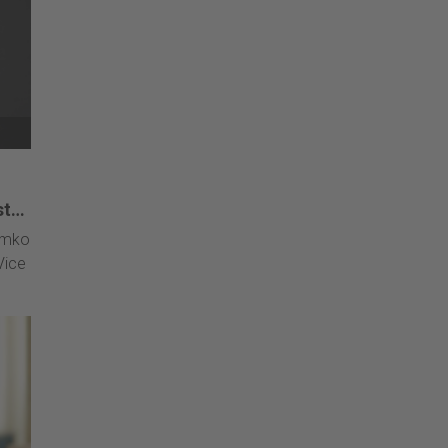
st
emko
Vice
 van
heul
rken