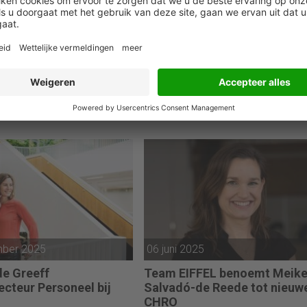
ber 2025
06 oktober 2025
erwelkomt Marly Suur
IFS stelt Mihita Podobnik aa
usiness Partner
als Chief People Officer
ert in digitale transformatie,
Mihita Podobnik is per 30 septem
y Suur (41) verwelkomd als
2025 benoemd tot Chief People
s Partner. Als onderdeel
Officer bij IFS, aanbieder van
anagementteam gaat Suur
enterprise cloud- en industriële AI-
l op tactisch en operationeel
software.
hting geven aan het HR-
e HR-visie van Strict. Op
jn ligt haar focus op de
oei van collega’s en op
h niveau bouwen aan een
estendig personeelsbeleid.
mber 2025
06 juni 2025
de Greeff
Team EIFFEL benoemt Meik
ecteur Personeel bij
Salvadó-de Reede tot nieuw
CHRO