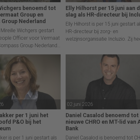
 Wichgers benoemd tot
Elly Hilhorst per 15 juni aan 
Vermaat Group en
slag als HR-directeur bij Incl
 Group Nederland
Elly Hilhorst is per 15 juni gestart a
s Mireille Wichgers gestart
HR-directeur bij zorg- en
People Officer voor Vermaat
welzijnsorganisatie Incluzio. Zij he
Compass Group Nederland.
al veel ervaring in deze sector.
en nieuwe rol in het bedrijf
im drie jaar werkt en dat
 werd overgenomen.
26
02 juni 2026
akker per 1 juni het
Daniel Casalod benoemd tot
oofd P&O bij het
nieuwe CHRO en MT-lid van
seum
Bank
ker is per 1 juni gestart als
Daniel Casalod is benoemd tot C