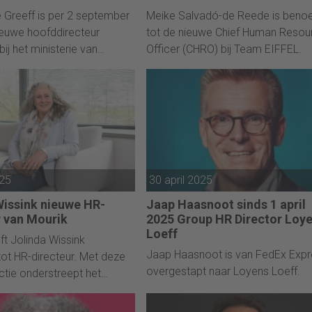
 Greeff is per 2 september
Meike Salvadó-de Reede is ben
euwe hoofddirecteur
tot de nieuwe Chief Human Resou
ij het ministerie van
Officer (CHRO) bij Team EIFFEL.
025
30 april 2025
Wissink nieuwe HR-
Jaap Haasnoot sinds 1 april
r van Mourik
2025 Group HR Director Loy
Loeff
ft Jolinda Wissink
Jaap Haasnoot is van FedEx Expr
t HR-directeur. Met deze
overgestapt naar Loyens Loeff.
ctie onderstreept het
ijf het belang van een
ebreed HR-beleid en een