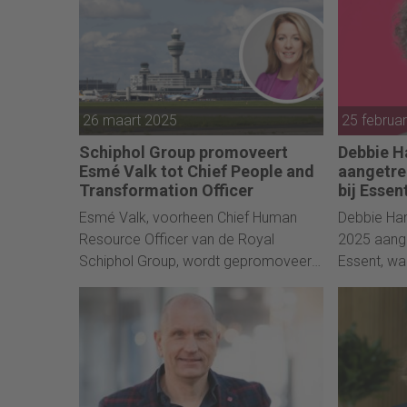
diverse grote HR-projecten, zoals een
sterke emp
cultuurprogramma.
Mourik, m
wereldwijd
multidiscip
infrastruct
26 maart 2025
25 februa
milieutechn
Schiphol Group promoveert
Debbie 
Esmé Valk tot Chief People and
aangetre
Transformation Officer
bij Essen
en strate
Esmé Valk, voorheen Chief Human
Debbie Ham
Resource Officer van de Royal
2025 aange
Schiphol Group, wordt gepromoveerd
Essent, wa
tot Chief People and Transformation
ervaring i
Officer (CPTO). In die functie wordt zij
verdere on
naast topman Pieter van Oord en
het bedrijf
financieel directeur Robert Carsouw
de derde statutair bestuurder.