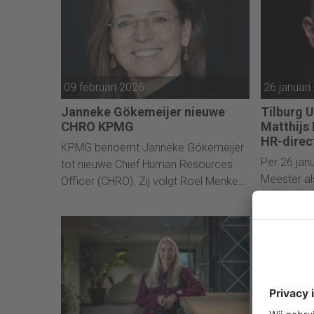
benoeming
groeifase
wereldwijd
grote infra
09 februari 2026
26 januari
Janneke Gökemeijer nieuwe
Tilburg 
CHRO KPMG
Matthijs 
HR-direc
KPMG benoemt Janneke Gökemeijer
Per 26 janu
tot nieuwe Chief Human Resources
Meester al
Officer (CHRO). Zij volgt Roel Menken
divisie Hu
op. Gökemeijer brengt meer dan 25
Tilburg Uni
jaar ervaring mee in operationele en
rol over v
commerciële managementrollen en in
HR.