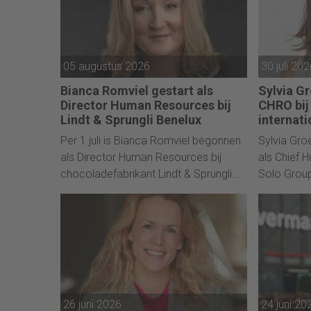
05 augustus 2026
30 juli 20
Bianca Romviel gestart als
Sylvia G
Director Human Resources bij
CHRO bij
Lindt & Sprungli Benelux
internat
Per 1 juli is Bianca Romviel begonnen
Sylvia Groe
als Director Human Resources bij
als Chief 
chocoladefabrikant Lindt & Sprungli
Solo Group
Benelux, en op 1 september treedt ze
Team en ra
toe tot de management board van
zij verant
deze organisatie.
internation
26 juni 2026
24 juni 20