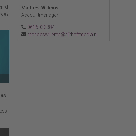
oemd
Marloes Willems
rces
Accountmanager
0616033384
marloeswillems@sijthoffmedia.nl
ens
ess