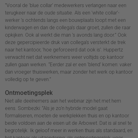
“Vooral de 'blue collar' medewerkers verlangen naar een
terugkeer naar de oude situatie. Als een 'white collar'-
werker 's ochtends langs een bouwplaats loopt met een
kinderwagen en dan de collega's daar groet, zullen die raar
opkijken. Ook al werkt die man 's avonds lang door.” Ook
deze gepercipieerde druk van collega's versterkt de trek
naar het kantoor, 'hoe geforceerd dat ook is'. Huppertz
verwacht niet dat werknemers weer voltijds op kantoor
zullen gaan werken. “Eerder zal er een 'blend' komen: vaker
dan vroeger thuiswerken, maar zonder het werk op kantoor
volledig op te geven.”
Ontmoetingsplek
Niet alle deelnemers aan het webinar zijn het met hem
eens. Sombezki: “Als je zo'n hybride model gaat
formaliseren, moeten de werkplekken thuis en op kantoor
beide voldoen aan de eisen uit de Arbowet. Dat is al snel te
begrotelijk. Ik geloof meer in werken thuis als standaard, en
het kantoor als uitzondering: als ontmoetingsplek, voor