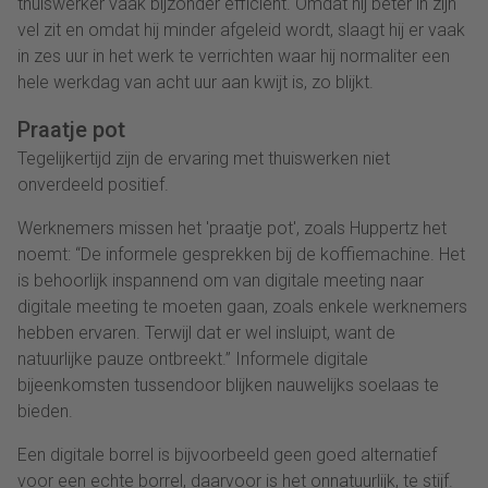
thuiswerker vaak bijzonder efficiënt. Omdat hij beter in zijn
vel zit en omdat hij minder afgeleid wordt, slaagt hij er vaak
in zes uur in het werk te verrichten waar hij normaliter een
hele werkdag van acht uur aan kwijt is, zo blijkt.
Praatje pot
Tegelijkertijd zijn de ervaring met thuiswerken niet
onverdeeld positief.
Werknemers missen het 'praatje pot', zoals Huppertz het
noemt: “De informele gesprekken bij de koffiemachine. Het
is behoorlijk inspannend om van digitale meeting naar
digitale meeting te moeten gaan, zoals enkele werknemers
hebben ervaren. Terwijl dat er wel insluipt, want de
natuurlijke pauze ontbreekt.” Informele digitale
bijeenkomsten tussendoor blijken nauwelijks soelaas te
bieden.
Een digitale borrel is bijvoorbeeld geen goed alternatief
voor een echte borrel, daarvoor is het onnatuurlijk, te stijf.