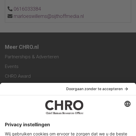
0616033384
marloeswillems@sijthoffmedia.nl
Meer CHRO.nl
Partnerships & Adverteren
Events
CHRO Award
CHRO Community
CHRO Magazine
Service & Contact
Contact
Werken bij ons
Privacy Statement