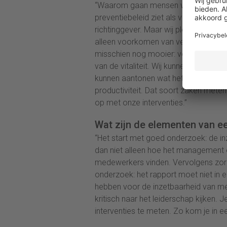
“Waarom gaan mensen weg bij jouw or
preventiebeleid ziet als verzuimpreve
richtinggever. Maar wij pleiten voor 
alleen voorkomen van verzuim, maar 
misschien nog mooier: vergroten van 
van de vitaliteit. Wij kunnen met b
kunnen aantonen wat het effect is v
productiviteit. Dat soort zaken mete
op met onze interventies.”
Wat zijn de elementen van e
“Het start met goed onderzoek: de in
dan niet alleen hoe het management 
medewerkers vinden. Vervolgens zorg
onderzoek: het rapport moet niet in
hebben voor de inzetbaarheid van me
kritisch naar het leiderschap kijken. 
interventies te meten. Zo kom je in e