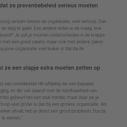
dat ze preventiebeleid serieus moeten
 hoog verzuim binnen de organisatie, veel verloop. Dan
 de slag te gaan. Een andere reden is de vraag: hoe
oeid? Je zult je moeten onderscheiden in de krappe
een met een goed salaris, maar ook met andere zaken
j jouw organisatie veel leuker is dan bij de
at ze een stapje extra moeten zetten op
met een ontwikkelde HR-afdeling die een bepaald
ging, en die van daaruit met de inzetbaarheid van
mkb gebeurt het een stuk minder, maar daar zie je
loop veel groter is dan bij een grotere organisatie. Als
rker uitvalt, heb je direct een groot probleem. Dus bij
te winnen.”