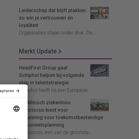
Leiderschap dat blijft plakken:
zo win je vertrouwen én
loyaliteit
Organisaties staan onder druk. De...
Markt Update
HeadFirst Group gaat
Schiphol helpen bij volgende
stap in talentstrategie
Schiphol heeft na een Europese...
Topklinisch ziekenhuis
Franciscus kiest voor
InPlanning voor toekomstbestendige
personeelsplanning
Franciscus, een van de grootste...