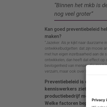
“Binnen het mkb is d
nog veel groter”
Kan goed preventiebeleid he
maken?
“Jazeker. Als je kijkt naar duurzame 
ontwikkelbudgetten: dat zijn mooie 
met hun eigen inzetbaarheid aan de s
ontwikkelen, dan heeft dat effect op 
bevlogenheid van mensen. En dan heb
verzuim, maar ook over het versterk
Preventiebeleid is complex: 
kenniswerkers ziet het er bi
productiebedrijf met onrege
Welke factoren bepalen het 