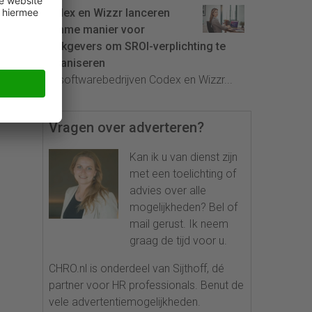
Codex en Wizzr lanceren
slimme manier voor
werkgevers om SROI-verplichting te
organiseren
De softwarebedrijven Codex en Wizzr...
Vragen over adverteren?
Kan ik u van dienst zijn
met een toelichting of
advies over alle
mogelijkheden? Bel of
mail gerust. Ik neem
graag de tijd voor u.
CHRO.nl is onderdeel van Sijthoff, dé
partner voor HR professionals. Benut de
vele advertentiemogelijkheden.