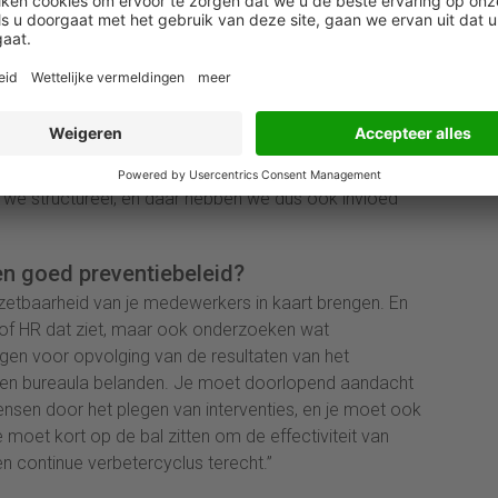
ganisatie, waarom vallen mensen uit? Als je
ntie, dan is het antwoord op die vragen een belangrijke
een veel breder oppakken van preventiebeleid: niet
ook voorkomen van een verlaagde productiviteit, of
de bevlogenheid binnen je organisatie en vergroten
ehulp van scans een businesscase maken waarmee we
an een stijgend werkvermogen, bijvoorbeeld op de
n we structureel, en daar hebben we dus ook invloed
en goed preventiebeleid?
zetbaarheid van je medewerkers in kaart brengen. En
of HR dat ziet, maar ook onderzoeken wat
en voor opvolging van de resultaten van het
 een bureaula belanden. Je moet doorlopend aandacht
nsen door het plegen van interventies, en je moet ook
Je moet kort op de bal zitten om de effectiviteit van
en continue verbetercyclus terecht.”