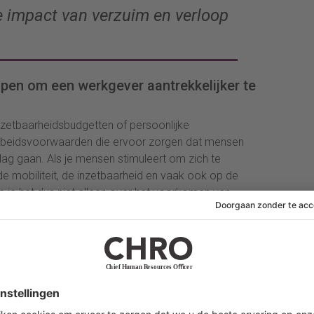
e impact van verzuim en verloop
lpen om een werkgever aantrekkelijker te
inzetbaarheidsbudgetten of persoonlijke
arbeidsvoorwaarden die ervoor zorgen dat mensen
lag gaan. Als je mensen stimuleert om zich te
de mobiliteit, de inzetbaarheid en vaak ook op de
 je het dus niet alleen over het voorkomen van
en van je medewerkers.”
voor een kennisbedrijf met veel jonge
jvoorbeeld heel anders uit dan voor een
lmatige werktijden en een vergrijsd team.
preventiebeleid?