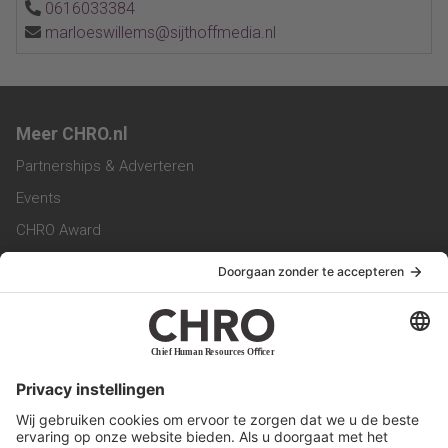
0616033384
marloeswillems@sijthoffmedia.nl
Meer CHRO.nl
Partnerships & Adverteren
Events
CHRO Award
CHRO Community
CHRO Magazine
Service & Contact
Contact
Werken bij ons
Privacy Statement