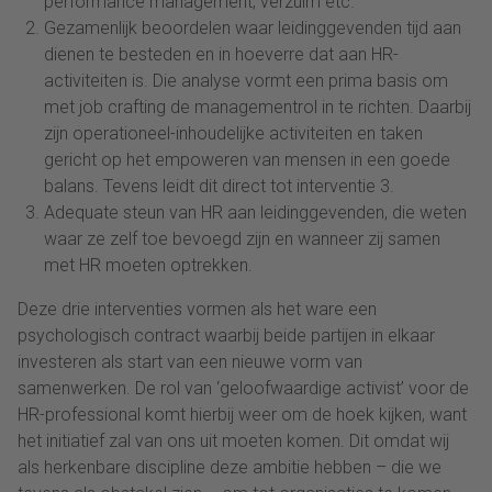
performance management, verzuim etc.
Gezamenlijk beoordelen waar leidinggevenden tijd aan
dienen te besteden en in hoeverre dat aan HR-
activiteiten is. Die analyse vormt een prima basis om
met job crafting de managementrol in te richten. Daarbij
zijn operationeel-inhoudelijke activiteiten en taken
gericht op het empoweren van mensen in een goede
balans. Tevens leidt dit direct tot interventie 3.
Adequate steun van HR aan leidinggevenden, die weten
waar ze zelf toe bevoegd zijn en wanneer zij samen
met HR moeten optrekken.
Deze drie interventies vormen als het ware een
psychologisch contract waarbij beide partijen in elkaar
investeren als start van een nieuwe vorm van
samenwerken. De rol van ‘geloofwaardige activist’ voor de
HR-professional komt hierbij weer om de hoek kijken, want
het initiatief zal van ons uit moeten komen. Dit omdat wij
als herkenbare discipline deze ambitie hebben – die we