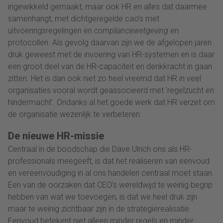
ingewikkeld gemaakt, maar ook HR en alles dat daarmee
samenhangt, met dichtgeregelde cao’s met
uitvoeringsregelingen en
compliancewetgeving
en
protocollen. Als gevolg daarvan zijn we de afgelopen jaren
druk geweest met de invoering van HR-systemen en is daar
een groot deel van de HR-capaciteit en denkkracht in gaan
zitten. Het is dan ook niet zo heel vreemd dat HR in veel
organisaties vooral wordt geassocieerd met ‘regelzucht en
hindermacht’. Ondanks al het goede werk dat HR verzet om
de organisatie wezenlijk te verbeteren.
De nieuwe HR-missie
Centraal in de boodschap die Dave Ulrich ons als HR-
professionals meegeeft, is dat het realiseren van eenvoud
en vereenvoudiging in al ons handelen centraal moet staan.
Een van de oorzaken dat CEO’s wereldwijd te weinig begrip
hebben van wat we toevoegen, is dat we heel druk zijn
maar te weinig zichtbaar zijn in de strategierealisatie.
Eenvoud betekent niet alleen minder regels en minder