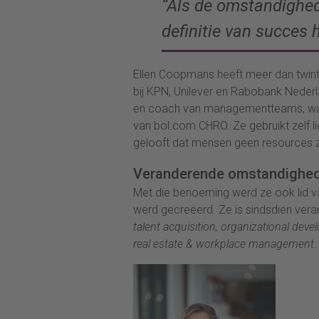
“Als de omstandighed
definitie van succes h
Ellen Coopmans heeft meer dan twinti
bij KPN, Unilever en Rabobank Nederla
en coach van managementteams, waa
van bol.com CHRO. Ze gebruikt zelf li
gelooft dat mensen geen resources zi
Veranderende omstandighe
Met die benoeming werd ze ook lid van
werd gecreëerd. Ze is sindsdien veran
talent acquisition, organizational dev
real estate & workplace management
.