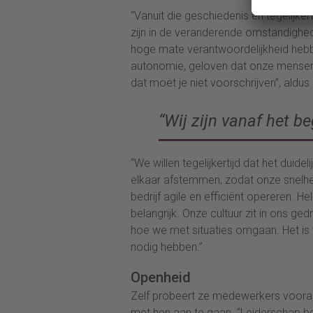
“Vanuit die geschiedenis en tegelijk
zijn in de veranderende omstandighed
hoge mate verantwoordelijkheid hebben
autonomie, geloven dat onze mensen z
dat moet je niet voorschrijven”, ald
“Wij zijn vanaf het b
“We willen tegelijkertijd dat het duidel
elkaar afstemmen, zodat onze snelhei
bedrijf agile en efficiënt opereren. H
belangrijk. Onze cultuur zit in ons g
hoe we met situaties omgaan. Het is
nodig hebben.”
Openheid
Zelf probeert ze medewerkers vooral
met hen aan te gaan. “Leiderschap bet