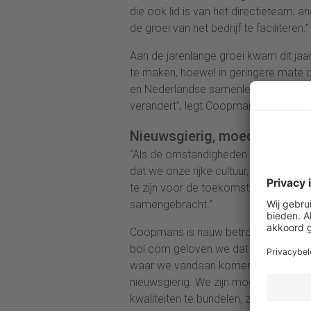
die ook lid is van het directieteam,
de groei van het bedrijf te faciliteren.”
Aan de jarenlange groei kwam dit jaa
te maken, hoewel in geringere mate 
en Nederlandse samenleving en ervaar
verandert”, legt Coopmans uit.
Nieuwsgierig, moedig en amb
“Als de omstandigheden veranderen mo
dat we onze rijke cultuur, die we al
te zijn voor de toekomst. We hebben 
samengebracht.”
Coopmans is nauw betrokken bij het a
bol.com geloven we dat we het elke 
waar we vandaan komen. Wij zijn vana
nieuwsgierig. We zijn moedig. We zijn
kwaliteiten te bundelen, zijn we mee