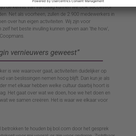
ertijd de kennis van vandaag kunnen we ook succesvol
en. Net als voorheen, zullen de 2.900 medewerkers in
 over hun eigen activiteiten. Wij zijn voor
elf het beste invulling kunnen geven aan ‘the how’,
us Coopmans.
egin vernieuwers geweest”
ijker is wie waarover gaat, activiteiten duidelijker op
d van beslissingen nemen hoog blijft. Dan kun je als
elder met elkaar hebben welke cultuur daarbij hoort is
edrag. Het gaat over wat we doen, hoe we het doen en
 wat we samen creëren. Het is waar we elkaar voor
 betrokken te houden bij bol.com door het gesprek
ekent voor mij vooral: er zijn voor anderen. Zichtbaar