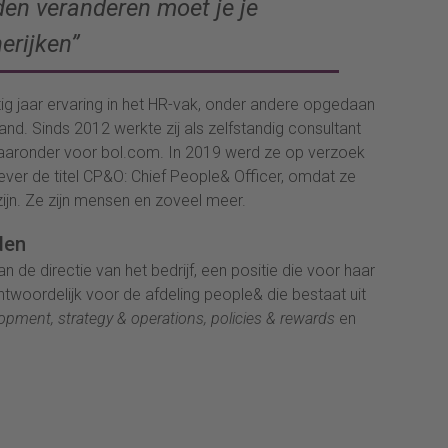
en veranderen moet je je
erijken”
g jaar ervaring in het HR-vak, onder andere opgedaan
nd. Sinds 2012 werkte zij als zelfstandig consultant
ronder voor bol.com. In 2019 werd ze op verzoek
ever de titel CP&O: Chief People& Officer, omdat ze
jn. Ze zijn mensen en zoveel meer.
den
 de directie van het bedrijf, een positie die voor haar
twoordelijk voor de afdeling people& die bestaat uit
elopment, strategy & operations, policies & rewards
en