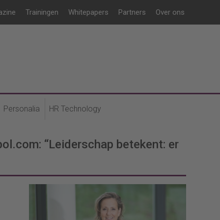
azine
Trainingen
Whitepapers
Partners
Over ons
Personalia
HR Technology
ol.com: “Leiderschap betekent: er