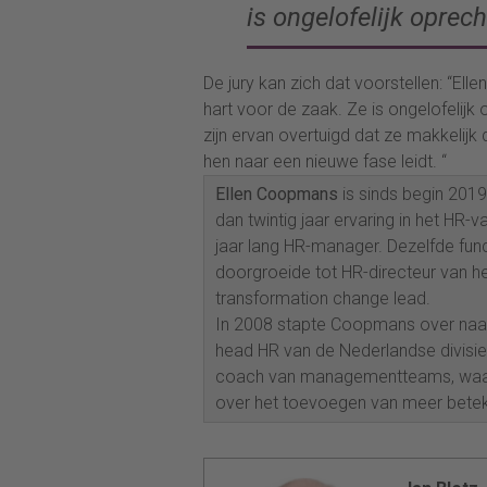
is ongelofelijk opre
De jury kan zich dat voorstellen: “Elle
hart voor de zaak. Ze is ongelofelijk
zijn ervan overtuigd dat ze makkelij
hen naar een nieuwe fase leidt. “
Ellen Coopmans
is sinds begin 201
dan twintig jaar ervaring in het HR-
jaar lang HR-manager. Dezelfde funct
doorgroeide tot HR-directeur van h
transformation change lead.
In 2008 stapte Coopmans over naar R
head HR van de Nederlandse divisie 
coach van managementteams, waaro
over het toevoegen van meer beteke