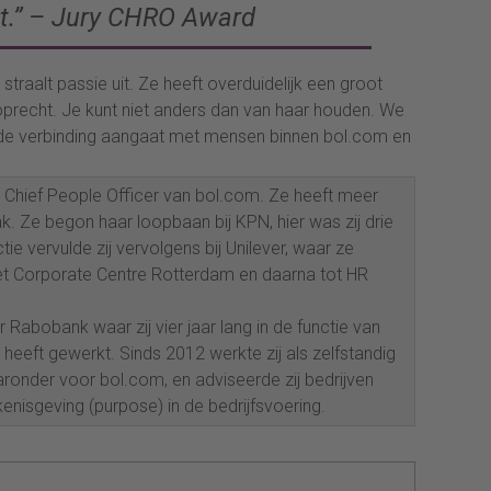
cht.” – Jury CHRO Award
n straalt passie uit. Ze heeft overduidelijk een groot
 oprecht. Je kunt niet anders dan van haar houden. We
k de verbinding aangaat met mensen binnen bol.com en
9 Chief People Officer van bol.com. Ze heeft meer
vak. Ze begon haar loopbaan bij KPN, hier was zij drie
ie vervulde zij vervolgens bij Unilever, waar ze
et Corporate Centre Rotterdam en daarna tot HR
abobank waar zij vier jaar lang in de functie van
heeft gewerkt. Sinds 2012 werkte zij als zelfstandig
nder voor bol.com, en adviseerde zij bedrijven
nisgeving (purpose) in de bedrijfsvoering.