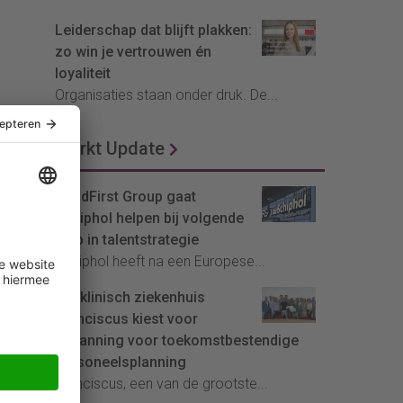
Leiderschap dat blijft plakken:
zo win je vertrouwen én
loyaliteit
Organisaties staan onder druk. De...
Markt Update
HeadFirst Group gaat
Schiphol helpen bij volgende
stap in talentstrategie
Schiphol heeft na een Europese...
Topklinisch ziekenhuis
Franciscus kiest voor
InPlanning voor toekomstbestendige
personeelsplanning
Franciscus, een van de grootste...