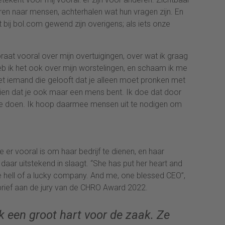
teren naar mensen, achterhalen wat hun vragen zijn. En
t bij bol.com gewend zijn overigens; als iets onze
praat vooral over mijn overtuigingen, over wat ik graag
 heb ik het ook over mijn worstelingen, en schaam ik me
niet iemand die gelooft dat je alleen moet pronken met
zien dat je ook maar een mens bent. Ik doe dat door
 te doen. Ik hoop daarmee mensen uit te nodigen om
 er vooral is om haar bedrijf te dienen, en haar
aar uitstekend in slaagt. “She has put her heart and
 hell of a lucky company. And me, one blessed CEO”,
sbrief aan de jury van de CHRO Award 2022.
jk een groot hart voor de zaak. Ze