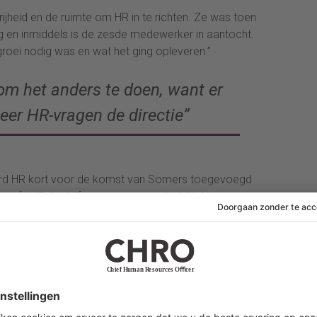
ijheid en de ruimte om HR in te richten. Ze was toen
 en inmiddels is de zesde medewerker in aantocht.
roei nodig was en wat het ging opleveren.”
om het anders te doen, want er
er HR-vragen de directie”
erd HR kort voor de komst van Somers toegevoegd
 een familiebedrijf nemen soms ook tijd in beslag, maar
we ervoor. Het was echt nodig om het anders te doen,
ragen de directie. Kwesties als personeelskrapte en
an hulp, dat zie je overal gebeuren in het mkb. Directies
goed waar ze strategisch heen willen. Men realiseert
hoofdstuk ‘people focus’ ook een essentieel onderdeel