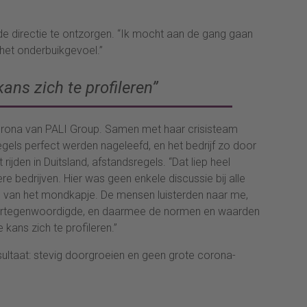
directie te ontzorgen. “Ik mocht aan de gang gaan
 het onderbuikgevoel.”
ns zich te profileren”
Corona van PALI Group. Samen met haar crisisteam
egels perfect werden nageleefd, en het bedrijf zo door
rijden in Duitsland, afstandsregels. “Dat liep heel
ere bedrijven. Hier was geen enkele discussie bij alle
en van het mondkapje. De mensen luisterden naar me,
vertegenwoordigde, en daarmee de normen en waarden
kans zich te profileren.”
ultaat: stevig doorgroeien en geen grote corona-