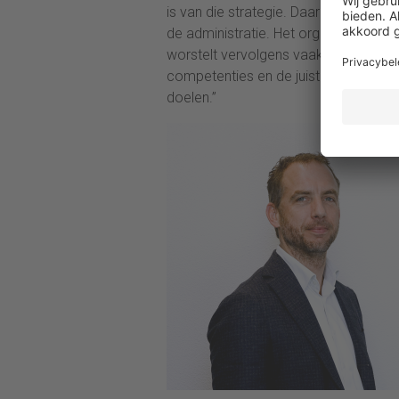
is van die strategie. Daar hoort vaa
de administratie. Het organiseren va
worstelt vervolgens vaak met de ‘hoe
competenties en de juiste partners i
doelen.”