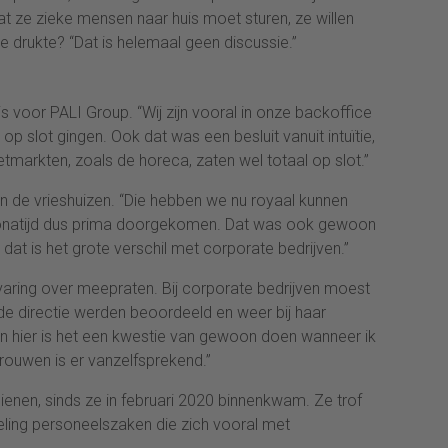
at ze zieke mensen naar huis moet sturen, ze willen
e drukte? “Dat is helemaal geen discussie.”
s voor PALI Group. “Wij zijn vooral in onze backoffice
p slot gingen. Ook dat was een besluit vanuit intuïtie,
tmarkten, zoals de horeca, zaten wel totaal op slot.”
 de vrieshuizen. “Die hebben we nu royaal kunnen
onatijd dus prima doorgekomen. Dat was ook gewoon
at is het grote verschil met corporate bedrijven.”
varing over meepraten. Bij corporate bedrijven moest
de directie werden beoordeeld en weer bij haar
n hier is het een kwestie van gewoon doen wanneer ik
rouwen is er vanzelfsprekend.”
enen, sinds ze in februari 2020 binnenkwam. Ze trof
fdeling personeelszaken die zich vooral met