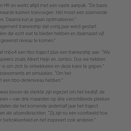
in HR en werkt altijd met een vaste aanpak. “De basis
 HR waarde kunnen toevoegen. Het moet een zoemende
. Daarna kun je gaan optimaliseren.”
agement traineeship dat vorig jaar werd gestart.
en die echt wat te bieden hebben en daarnaast vijf
n gewenst niveau te komen.”
t mbo4 een hbo-traject plus een traineeship aan. “We
 spelers zoals Albert Heijn en Jumbo. Dus we hebben
s om zich te ontwikkelen en deze kans te grijpen.”
assessments en simulaties. “Om het
ilt een hbo-denkniveau hebben.”
nees boven de sterkte zijn ingezet om het bedrijf, de
nen ‒ van drie maanden op drie verschillende plekken
didaten die het komende anderhalf jaar het traject
n als uitzendkrachten. “Zij zijn nu een voorbeeld hoe
r betrokkenheid en het inspireert ook anderen.”