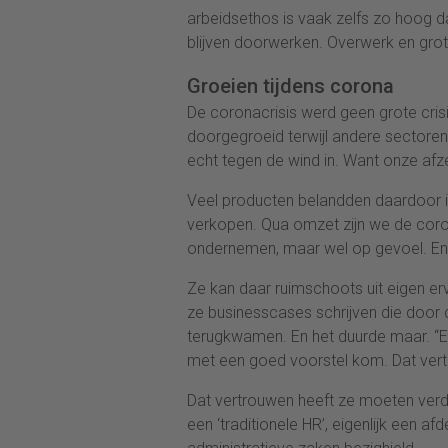
arbeidsethos is vaak zelfs zo hoog d
blijven doorwerken. Overwerk en grot
Groeien tijdens corona
De coronacrisis werd geen grote crisi
doorgegroeid terwijl andere sectoren o
echt tegen de wind in. Want onze afze
Veel producten belandden daardoor in
verkopen. Qua omzet zijn we de cor
ondernemen, maar wel op gevoel. En d
Ze kan daar ruimschoots uit eigen er
ze businesscases schrijven die door 
terugkwamen. En het duurde maar. “E
met een goed voorstel kom. Dat vert
Dat vertrouwen heeft ze moeten verdi
een ‘traditionele HR’, eigenlijk een a