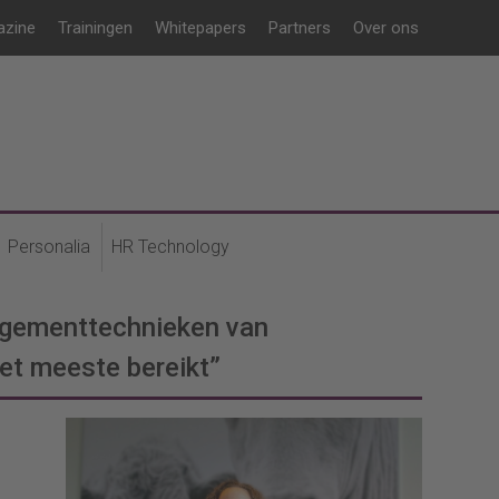
azine
Trainingen
Whitepapers
Partners
Over ons
Personalia
HR Technology
agementtechnieken van
het meeste bereikt”