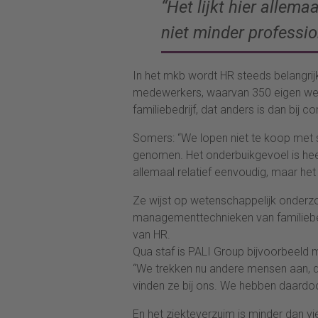
“Het lijkt hier allema
niet minder professio
In het mkb wordt HR steeds belangrijk
medewerkers, waarvan 350 eigen werkn
familiebedrijf, dat anders is dan bij c
Somers: “We lopen niet te koop met s
genomen. Het onderbuikgevoel is heel b
allemaal relatief eenvoudig, maar het 
Ze wijst op wetenschappelijk onderz
managementtechnieken van familiebed
van HR.
Qua staf is PALI Group bijvoorbeeld 
“We trekken nu andere mensen aan, d
vinden ze bij ons. We hebben daard
En het ziekteverzuim is minder dan vi