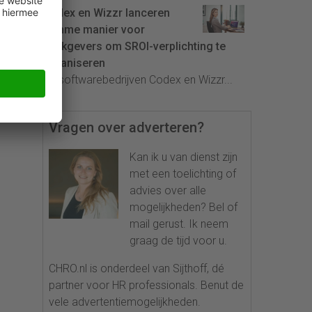
Codex en Wizzr lanceren
slimme manier voor
werkgevers om SROI-verplichting te
organiseren
De softwarebedrijven Codex en Wizzr...
Vragen over adverteren?
Kan ik u van dienst zijn
met een toelichting of
advies over alle
mogelijkheden? Bel of
mail gerust. Ik neem
graag de tijd voor u.
CHRO.nl is onderdeel van Sijthoff, dé
partner voor HR professionals. Benut de
vele advertentiemogelijkheden.