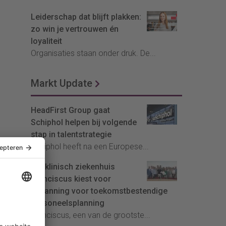
Leiderschap dat blijft plakken:
zo win je vertrouwen én
loyaliteit
Organisaties staan onder druk. De...
Markt Update
HeadFirst Group gaat
Schiphol helpen bij volgende
stap in talentstrategie
Schiphol heeft na een Europese...
Topklinisch ziekenhuis
Franciscus kiest voor
InPlanning voor toekomstbestendige
personeelsplanning
Franciscus, een van de grootste...