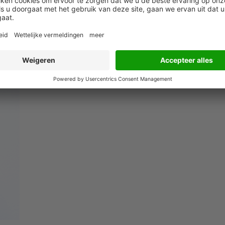
k een hoger volwassenheidsniveau van HR bij, weg van
n ‘people focus’ is makkelijk gezegd maar men
-vraag. Het inrichten van een HR-team met de juiste
s dan ook essentieel voor het behalen van strategische