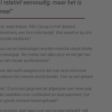
al relatief eenvoudig, maar het is
neel”
er, weet Krijnen. PALI Group is met duizend
emers, een fors mkb-bedrijf. Wat speelt er bij zo’n
orporate bedrijven?
ucces en beslissingen worden meestal vanuit intuïtie
elangrijk. We meten niet alles door en het lijkt hier
is niet minder professioneel.”
oek dat heeft aangetoond dat met deze informele
rijven het meeste wordt bereikt. Ook op het gebied
met 15 procent gegroeid de afgelopen ruim twee jaar.
ie nadenken over continuïteit en duurzaamheid. Dat
oor goede mensen binnengehaald.”
er procent, zeer laag voor een productiebedrijf. Het