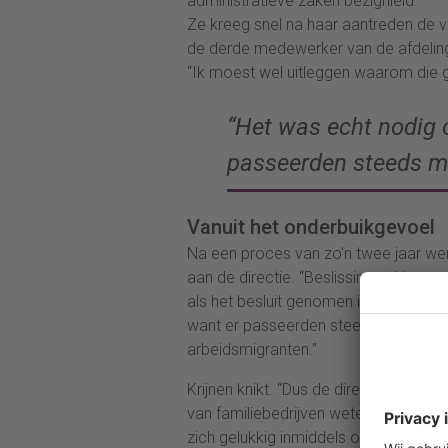
administratieve zaken bezighield.
Ze kreeg snel na haar aantreden de vr
de derde medewerker van de afdeling
“Ik moest wel uitleggen waarom die g
“Het was echt nodig 
passeerden steeds me
Vanuit het onderbuikgevoel
Na een proces van zo’n twee jaar w
aan de directie. “Beslissingen binnen
als het besluit genomen is dan gaan 
want er passeerden steeds meer HR-v
arbeidsmigranten.”
Krijnen knikt. “Dus de directie zoekt d
van familiebedrijven weten vaak heel 
zich gelukkig inmiddels ook dat het 