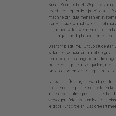
Susan Somers heeft 25 jaar ervaring 
moet eerst op orde zijn, wil je als
machine zijn, qua mensen en systemen
Een van die optimalisaties is het man
“Daarmee willen we mensen binnenhal
tot tien jaar nodig hebben om op ee
Daarom biedt PALI Group studenten ui
willen niet concurreren met de grote
een doelgroep aangeboord die eager i
De selectie gebeurt zorgvuldig, met 
ontwikkelpotentieel te bepalen. Je w
Na een snuffelstage ‒ waarbij de trai
mensen en de processen te leren ken
in de organisatie zijn er nog vier kan
vervolgen. Drie daarvan kwamen binne
je door kunt groeien. Dat creëert mee