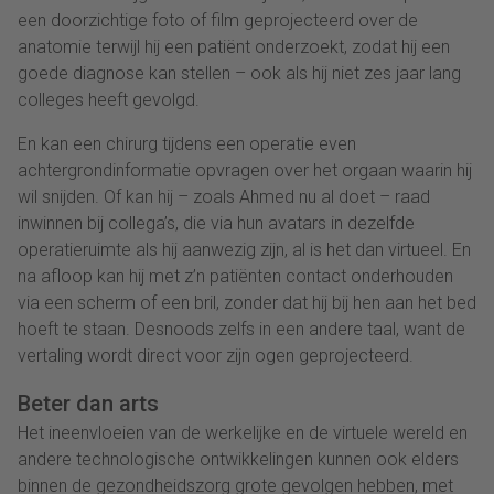
een doorzichtige foto of film geprojecteerd over de
anatomie terwijl hij een patiënt onderzoekt, zodat hij een
goede diagnose kan stellen – ook als hij niet zes jaar lang
colleges heeft gevolgd.
En kan een chirurg tijdens een operatie even
achtergrondinformatie opvragen over het orgaan waarin hij
wil snijden. Of kan hij – zoals Ahmed nu al doet – raad
inwinnen bij collega’s, die via hun avatars in dezelfde
operatieruimte als hij aanwezig zijn, al is het dan virtueel. En
na afloop kan hij met z’n patiënten contact onderhouden
via een scherm of een bril, zonder dat hij bij hen aan het bed
hoeft te staan. Desnoods zelfs in een andere taal, want de
vertaling wordt direct voor zijn ogen geprojecteerd.
Beter dan arts
Het ineenvloeien van de werkelijke en de virtuele wereld en
andere technologische ontwikkelingen kunnen ook elders
binnen de gezondheidszorg grote gevolgen hebben, met