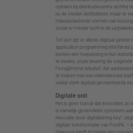
ophalen bij distributiecentra dichtbij 
nu de steden dichtslibben, maar er we
milieubelastende vormen van bezorg
zodat er minder lucht in de verpakking 
Tot slot zijn er allerlei digitaal geti
application programming interfaces (
kunnen een toepassing in hun website
te bieden, zoals levering de volgende
Flora@Home initiatief, dat aanbieder
te maken met een internationaal platf
veelal sterk digitaal georiënteerde in
Digitale snit
Het is geen toeval dat innovaties zo v
ís namelijk grotendeels synoniem aan d
innovatie door digitalisering key”, zeg
digitale transformatie van PostNL – wa
daarvoor heeft hij binnen het concern