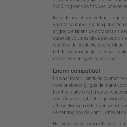
2025 nog eens half zo veel brieven en 
Maar dat is niet hele verhaal. Tegenove
van het aantal verzonden pakketten 
stijging die tijdens de coronacrisis 
staan de volumes bij de pakketdivisi
wereldwijde productieketens. Maar P
het dan vermoedelijk in een wat rus
steeds verder ingeburgerd raakt.
Enorm competitief
En waar PostNL sinds de overname v
voor briefbezorging, is de markt voo
heeft te maken met directe concurre
zoals Maersk, dat zich tegenwoordig 
afhandeling van orders van webshops
verzending aan de klant – oftewel de 
Het ziet er bovendien niet naar uit d