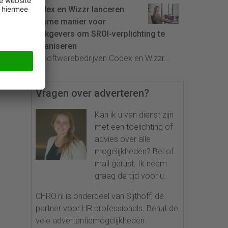
Codex en Wizzr lanceren
slimme manier voor
werkgevers om SROI-verplichting te
organiseren
De softwarebedrijven Codex en Wizzr...
Vragen over adverteren?
Kan ik u van dienst zijn
met een toelichting of
advies over alle
mogelijkheden? Bel of
mail gerust. Ik neem
graag de tijd voor u.
CHRO.nl is onderdeel van Sijthoff, dé
partner voor HR professionals. Benut de
vele advertentiemogelijkheden.