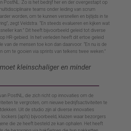
nen PostNL. Zo is het bedrijf her en der overgestapt op
multidisciplinaire teams onder leiding van scrum
rder worden, om te kunnen versnellen en bijtijds in te
ng”, zegt Veldstra. “En steeds evalueren en kijken wat
neller kan.” Dit heeft bijvoorbeeld geleid tot diverse
p HR-gebied. In het verleden heeft dit ertoe geleid
de van de mensen toe kon dan daarvoor. “En nu is de
 om te gooien via sprints van telkens twee weken.”
 moet kleinschaliger en minder
van PostNL, die zich richt op innovaties om de
eiten te vergroten, om nieuwe bedrijfsactiviteiten te
tdekken. Uit de studio zijn al diverse innovaties
ckers (apl’s) bijvoorbeeld, kluizen waar bezorgers
ene die ze heeft besteld ze kan ophalen. Het heeft
s de bezorging via bakfietsen die hun pakketten