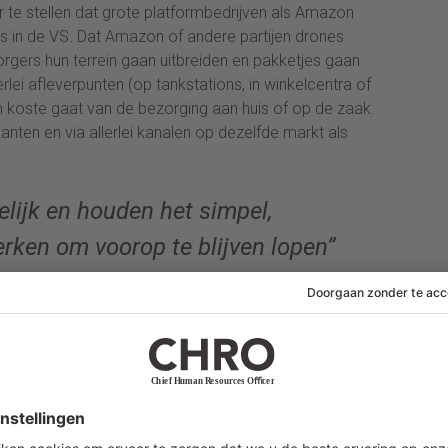
r te stellen dat grote platformbedrijven als Amazon
als in de VS. Dat Amazon of andere partijen drones
zorgers hun terrein gaan uitbreiden en pakketjes gaan
lei afleverpunten (op tankstations, in winkelcentra of
 koste gaat van de bezorging aan huis of op de zaak.
edaanten en via allerlei kanalen op dezelfde markt als
ijk en houden het simpel,
rken om voorop te blijven lopen”
nde markt de focus op een bereikbaar, betrouwbaar en
en te centraliseren en door producten en diensten
en richten we ons in op verdere groei van e-commerce
n om onze klanten optimaal te kunnen bedienen”, zegt
“We hebben 27 sorteercentra in Nederland waaronder