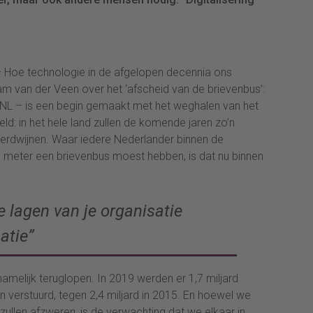
 Hoe technologie in de afgelopen decennia ons
 Pam van der Veen over het ‘afscheid van de brievenbus’:
tNL – is een begin gemaakt met het weghalen van het
eld: in het hele land zullen de komende jaren zo’n
erdwijnen. Waar iedere Nederlander binnen de
eter een brievenbus moest hebben, is dat nu binnen
le lagen van je organisatie
atie”
namelijk teruglopen. In 2019 werden er 1,7 miljard
 verstuurd, tegen 2,4 miljard in 2015. En hoewel we
 zullen afzweren, is de verwachting dat we elkaar in