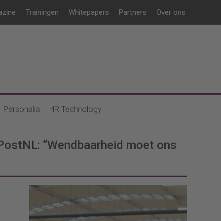
azine
Trainingen
Whitepapers
Partners
Over ons
Personalia
HR Technology
 PostNL: “Wendbaarheid moet ons