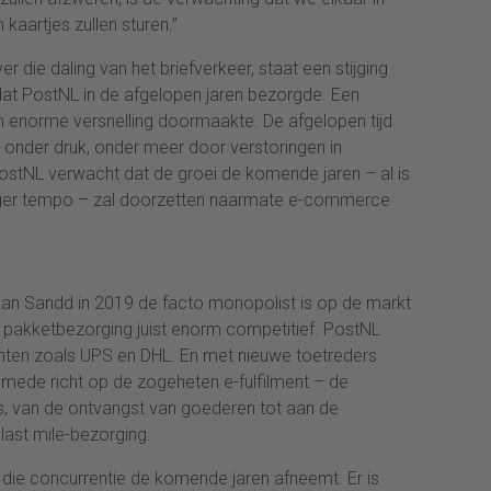
kaartjes zullen sturen.”
r die daling van het briefverkeer, staat een stijging
dat PostNL in de afgelopen jaren bezorgde. Een
een enorme versnelling doormaakte. De afgelopen tijd
e onder druk, onder meer door verstoringen in
ostNL verwacht dat de groei de komende jaren – al is
tiger tempo – zal doorzetten naarmate e-commerce
an Sandd in 2019 de facto monopolist is op de markt
r pakketbezorging juist enorm competitief. PostNL
nten zoals UPS en DHL. En met nieuwe toetreders
mede richt op de zogeheten e-fulfilment – de
, van de ontvangst van goederen tot aan de
last mile-bezorging.
at die concurrentie de komende jaren afneemt. Er is