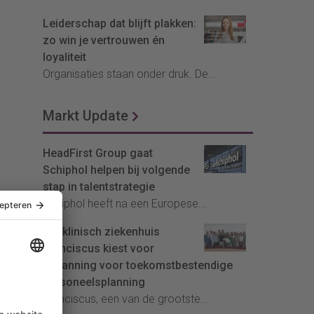
Leiderschap dat blijft plakken:
zo win je vertrouwen én
loyaliteit
Organisaties staan onder druk. De...
Markt Update
HeadFirst Group gaat
Schiphol helpen bij volgende
stap in talentstrategie
Schiphol heeft na een Europese...
Topklinisch ziekenhuis
Franciscus kiest voor
InPlanning voor toekomstbestendige
personeelsplanning
Franciscus, een van de grootste...