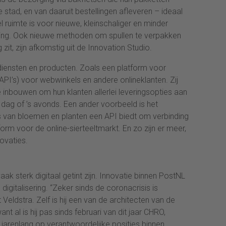
de stad, en van daaruit bestellingen afleveren – ideaal
l ruimte is voor nieuwe, kleinschaliger en minder
ing. Ook nieuwe methoden om spullen te verpakken
zit, zijn afkomstig uit de Innovation Studio.
nte diensten en producten. Zoals een platform voor
API’s) voor webwinkels en andere onlineklanten. Zij
 inbouwen om hun klanten allerlei leveringsopties aan
 dag of ’s avonds. Een ander voorbeeld is het
s van bloemen en planten een API biedt om verbinding
orm voor de online-sierteeltmarkt. En zo zijn er meer,
novaties.
aak sterk digitaal getint zijn. Innovatie binnen PostNL
igitalisering. “Zeker sinds de coronacrisis is
t Veldstra. Zelf is hij een van de architecten van de
nt al is hij pas sinds februari van dit jaar CHRO,
 jarenlang op verantwoordelijke posities binnen