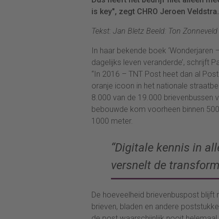
is key", zegt CHRO Jeroen Veldstra.
Tekst: Jan Bletz Beeld: Ton Zonneveld
In haar bekende boek ‘Wonderjaren –
dagelijks leven veranderde’, schrijft
“In 2016 – TNT Post heet dan al Pos
oranje icoon in het nationale straatbe
8.000 van de 19.000 brievenbussen v
bebouwde kom voorheen binnen 500 m
1000 meter.
“Digitale kennis in al
versnelt de transform
De hoeveelheid brievenbuspost blijft 
brieven, bladen en andere poststukken
de post waarschijnlijk nooit helemaal