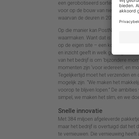
een gerobotiseerd sorteercentrum vo
voor op de bouw van nieuwe pakkette
waarvan de deuren in 2023 openen.”
Op die manier kan PostNL zijn streven
waarmaken. Want dat is de missie van
op de eigen site – een kompas ‘dat 
en inzicht geeft in welk gedrag, werk
van het bedrijf is om ‘bijzondere mom
momenten zijn ‘voor iedereen’, en moe
Tegelijkertijd moet het verzenden en
mogelijk zijn. “We maken het makkeli
voorop te blijven lopen.” De ambities
simpel, we maken het slim, en we do
Snelle innovatie
Met 384 miljoen afgeleverde pakketjes
maar het bedrijf is overtuigd dat het
te vernieuwen. Die vernieuwing heeft a