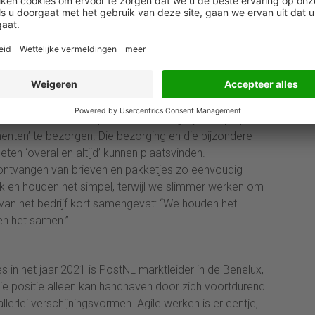
or kleine pakketten in Nieuwegein. We bereiden ons
nsorteercentra in Hoogeveen en Alphen aan de Rijn
 om de ‘favoriete bezorger binnen de Benelux te zijn’
 het bedrijf, zoals vastgelegd in een ‘oranje kompas’
antwoord geeft op de vragen waarom, wie, wat en hoe
klimaat en leiderschap daarvoor nodig zijn’. De purpose
enten’ te bezorgen. Die bezorging en die bijzondere
ten ‘overal en altijd’ kunnen plaatsvinden.
 ontvangen van brieven en pakketjes zo eenvoudig
jk en houden het simpel, terwijl we slimmer werken om
 van het bedrijf kort samengevat: “We houden het
en het samen.”
 in het jaar 2021 is PostNL marktleider in de Benelux,
 die positie alleen kan handhaven door zich voortdurend
llerlei verschijningsvormen. Agile werken is er eentje,