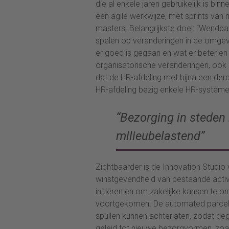
die al enkele jaren gebruikelijk is bin
een agile werkwijze, met sprints van 
masters. Belangrijkste doel: “Wendbaa
spelen op veranderingen in de omgevi
er goed is gegaan en wat er beter en s
organisatorische veranderingen, ook o
dat de HR-afdeling met bijna een der
HR-afdeling bezig enkele HR-systemen
“Bezorging in steden
milieubelastend”
Zichtbaarder is de Innovation Studio 
winstgevendheid van bestaande activit
initiëren en om zakelijke kansen te on
voortgekomen. De automated parcel lo
spullen kunnen achterlaten, zodat deg
geleid tot nieuwe bezorgvormen, zoal