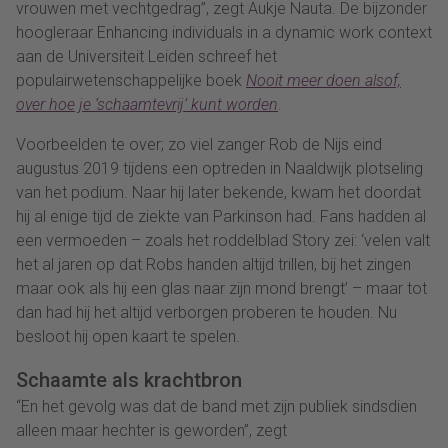
vrouwen met vechtgedrag”, zegt Aukje Nauta. De bijzonder
hoogleraar Enhancing individuals in a dynamic work context
aan de Universiteit Leiden schreef het
populairwetenschappelijke boek
Nooit meer doen alsof,
over hoe je ‘schaamtevrij’ kunt worden
.
Voorbeelden te over; zo viel zanger Rob de Nijs eind
augustus 2019 tijdens een optreden in Naaldwijk plotseling
van het podium. Naar hij later bekende, kwam het doordat
hij al enige tijd de ziekte van Parkinson had. Fans hadden al
een vermoeden – zoals het roddelblad Story zei: ‘velen valt
het al jaren op dat Robs handen altijd trillen, bij het zingen
maar ook als hij een glas naar zijn mond brengt’ – maar tot
dan had hij het altijd verborgen proberen te houden. Nu
besloot hij open kaart te spelen.
Schaamte als krachtbron
“En het gevolg was dat de band met zijn publiek sindsdien
alleen maar hechter is geworden”, zegt