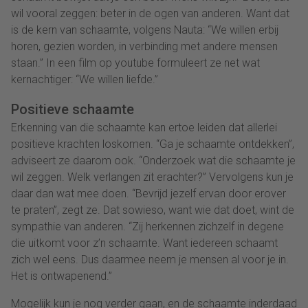
wil vooral zeggen: beter in de ogen van anderen. Want dat
is de kern van schaamte, volgens Nauta: “We willen erbij
horen, gezien worden, in verbinding met andere mensen
staan.” In een film op youtube formuleert ze net wat
kernachtiger: “We willen liefde.”
Positieve schaamte
Erkenning van die schaamte kan ertoe leiden dat allerlei
positieve krachten loskomen. “Ga je schaamte ontdekken”,
adviseert ze daarom ook. “Onderzoek wat die schaamte je
wil zeggen. Welk verlangen zit erachter?” Vervolgens kun je
daar dan wat mee doen. “Bevrijd jezelf ervan door erover
te praten”, zegt ze. Dat sowieso, want wie dat doet, wint de
sympathie van anderen. “Zij herkennen zichzelf in degene
die uitkomt voor z’n schaamte. Want iedereen schaamt
zich wel eens. Dus daarmee neem je mensen al voor je in.
Het is ontwapenend.”
Mogelijk kun je nog verder gaan, en de schaamte inderdaad