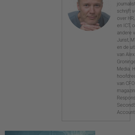
journalist
schrijft 
over HR,
en ICT, 
andere 
Jurist, 
en de ui
van Alex
Groninge
Media. H
hoofdre
van CFO
magazine
Respons
SecondS
Account