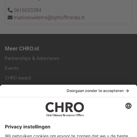
0616033384
marloeswillems@sijthoffmedia.nl
Meer CHRO.nl
Partnerships & Adverteren
Events
CHRO Award
CHRO Community
CHRO Magazine
Service & Contact
Contact
Werken bij ons
Privacy Statement