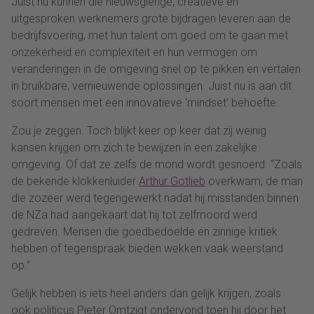
Juist nu kunnen die nieuwsgierige, creatieve en
uitgesproken werknemers grote bijdragen leveren aan de
bedrijfsvoering, met hun talent om goed om te gaan met
onzekerheid en complexiteit en hun vermogen om
veranderingen in de omgeving snel op te pikken en vertalen
in bruikbare, vernieuwende oplossingen. Juist nu is aan dit
soort mensen met een innovatieve ‘mindset’ behoefte.
Zou je zeggen. Toch blijkt keer op keer dat zij weinig
kansen krijgen om zich te bewijzen in een zakelijke
omgeving. Of dat ze zelfs de mond wordt gesnoerd. “Zoals
de bekende klokkenluider
Arthur Gotlieb
overkwam, de man
die zozeer werd tegengewerkt nadat hij misstanden binnen
de NZa had aangekaart dat hij tot zelfmoord werd
gedreven. Mensen die goedbedoelde en zinnige kritiek
hebben of tegenspraak bieden wekken vaak weerstand
op.”
Gelijk hebben is iets heel anders dan gelijk krijgen, zoals
ook politicus Pieter Omtzigt ondervond toen hij door het