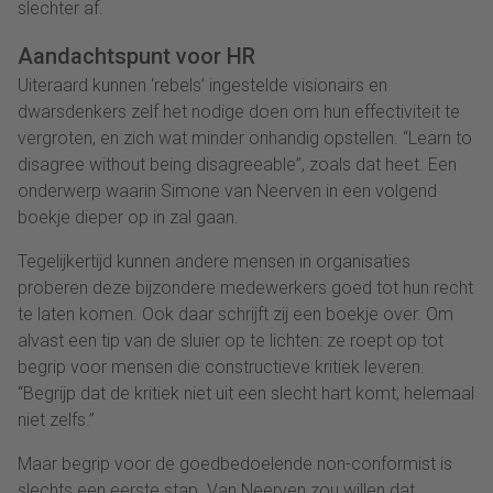
slechter af.
Aandachtspunt voor HR
Uiteraard kunnen ‘rebels’ ingestelde visionairs en
dwarsdenkers zelf het nodige doen om hun effectiviteit te
vergroten, en zich wat minder onhandig opstellen. “Learn to
disagree without being disagreeable”, zoals dat heet. Een
onderwerp waarin Simone van Neerven in een volgend
boekje dieper op in zal gaan.
Tegelijkertijd kunnen andere mensen in organisaties
proberen deze bijzondere medewerkers goed tot hun recht
te laten komen. Ook daar schrijft zij een boekje over. Om
alvast een tip van de sluier op te lichten: ze roept op tot
begrip voor mensen die constructieve kritiek leveren.
“Begrijp dat de kritiek niet uit een slecht hart komt, helemaal
niet zelfs.”
Maar begrip voor de goedbedoelende non-conformist is
slechts een eerste stap. Van Neerven zou willen dat