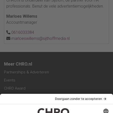
CHRO.nl is onderdeel van Sijthoff, dé partner voor HR
professionals. Benut de vele advertentiemogelijkheden.
Marloes Willems
Accountmanager
0616033384
marloeswillems@sijthoffmedia.nl
Meer CHRO.nl
Partnerships & Adverteren
Events
CHRO Award
CHRO Community
CHRO Magazine
Service & Contact