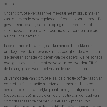
populariteit.
Onder corruptie verstaan we meestal het misbruik maken
van toegekende bevoegdheden of macht voor persoonlijk
gewin. Denk daarbij aan omkoping met smeergeld of
kickback-afspraken. Ook afpersing of verduistering wordt
als corruptie gezien.
[1]
Is de corruptie bewezen, dan kunnen de betrokkenen
ontslagen worden. Tevens kan het bedrijf of de overheid in
die gevallen schade vorderen van de daders, welke schade
overigens eveneens eerst bewezen moet worden. Dit zijn
de belangrijkste twee doelen van de civiele aanpak.
Bij vermoeden van corruptie, zal de directie (of de raad van
commissarissen) actie moeten ondernemen. Hiervoor
bestaat ook een wettelijke plicht: onregelmatigheden en
(geopenbaarde) risico’s dient de directie aan de raad van
commissarissen te melden. Als er aanwijzingen voor
corruptie zijn dan moet het bedrijf dit serieus onderzoeken,