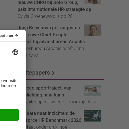
nieuwe CHRO bij Solo Group,
pakt internationale HR-strategie op
Sylvia Groenewold is op 20...
Jana Belyusova per augustus
de nieuwe Chief People
Officer bij adviesbureau Arcadis
Adviesbureau Arcadis heeft Jana
Belyusova...
Whitepapers
Tweede spoortraject, van
verplichting naar kans
De whitepaper Tweede spoortraject: van...
Van data naar inzichten: de
Youforce HR Benchmark 2026
HR staat onder druk: hoe...