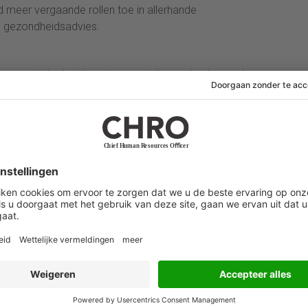
d meer vergaande rollen toe in allerhande
e gezondheidsadvies.
rganen stelselmatig wetsvoorstellen op basis van de
nte internetconsultaties staat de SER, kortweg met de
en. Het kan zelfs worden gesteld dat de (bijna)
ijke van de SER ook zorgen voor onzekerheid.
er van de) SER zag in 1950 het licht als een
gering over sociaaleconomische vraagstukken. De
gemeen Werkloosheidsfonds gefinancierd en
idies bijvoorbeeld ten aanzien van het
euro) en Diversiteit in Bedrijven (2 miljoen euro om
siteitscharter). De werknemers van De Stichting van de
zijn in dienst van de SER. In 2022 huurde de SER voor
.