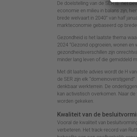
De doelstelling van de SER is “het b
economie en milieu in balans zijn, hier
brede welvaart in 2040” van half janu
markteconomie gebaseerd op brede 
Gezondheid is het laatste thema waaro
2024 “Gezond opgroeien, wonen en 
gezondheidsverschillen zijn onrechtv
minder lang leven of die gemiddeld m
Met dit laatste advies wordt de H va
de SER zijn elk “domeinoverstijgend”
denkbaar werkterrein. De onderliggend
kan activistisch overkomen. Naar de v
worden gekeken.
Kwaliteit van de besluitvorm
Vooral de kwaliteit van besluitvorm
verbeteren. Het track-record van Rutt