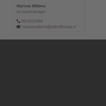
Marloes Willems
Accountmanager
0616033384
marloeswillems@sijthoffmedia.nl