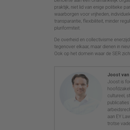
behoefte aan een onafhankelijk org
praktijk, niet lid van enige politieke 
waarborgen voor vrijheden, individuel
transparantie, flexibiliteit, minder r
pluriformiteit.
De overheid en collectivisme enerzijd
tegenover elkaar, maar dienen in ni
Ook op het domein waar de SER zic
Joost van
Joost is fo
hoofdzakel
cultureel, 
publicaties
arbeidsrec
aan EY Law
trotse vade