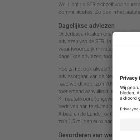
Wel dicht de SER zichzelf voortduren
communicaties. Zo ook in het laatst
Dagelijkse adviezen
Ondertussen kraken onafhankelijke o
adviezen van de SER. In diverse rece
verantwoordelijk minister en FNV, alle
dagelijkse adviezen, tools en dergel
Hoe zit het ook alweer? De (voorgang
adviesorgaan van de Nederlandse re
raad wordt voor zo’n 70% uit het Al
toenemend aanvullend uit projectsubs
Klimaatakkoord (ongeveer 0,5 miljoen 
bedrijven aan te sluiten bij het diver
Arbeid en de Landelijke Cliëntenraad 
zo’n 1,5 miljoen euro aan adviseurs in
Bevorderen van welvaart