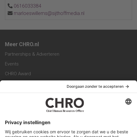
0616033384
marloeswillems@sijthoffmedia.nl
Meer CHRO.nl
Partnerships & Adverteren
Events
CHRO Award
CHRO Community
CHRO Magazine
Service & Contact
Contact
Werken bij ons
Privacy Statement