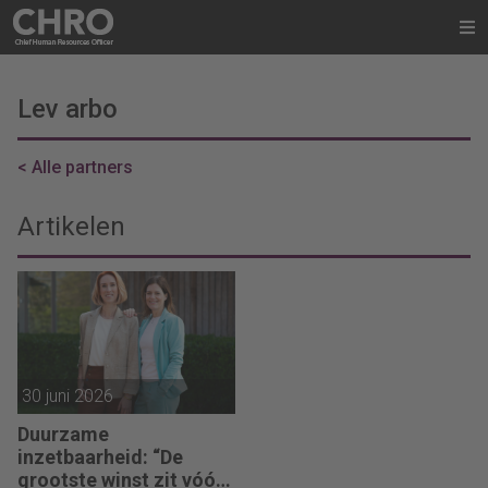
Lev arbo
< Alle partners
Artikelen
30 juni 2026
Duurzame
inzetbaarheid: “De
grootste winst zit vóór