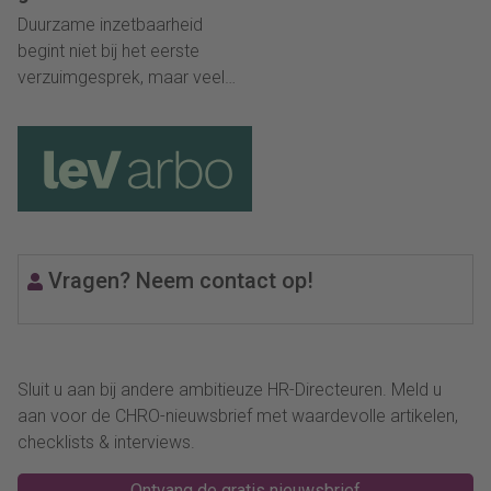
het eerste
Duurzame inzetbaarheid
verzuimgesprek”
begint niet bij het eerste
verzuimgesprek, maar veel
eerder. Volgens Elise
Koopman en Dianne van der
Putte van lev arbo hoort een
preventieve blik bij goede
arbodienstverlening. “Je
hebt als werkgever geen
invloed op ziekte, wél op
Vragen? Neem contact op!
gedrag, werkplezier en de
vraag of iemand zich gezien
voelt."
Sluit u aan bij andere ambitieuze HR-Directeuren. Meld u
aan voor de CHRO-nieuwsbrief met waardevolle artikelen,
checklists & interviews.
Ontvang de gratis nieuwsbrief