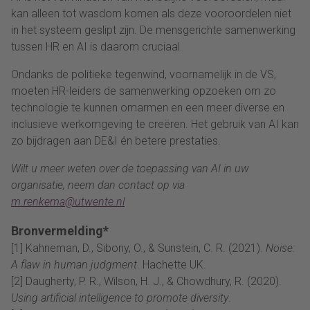
kan alleen tot wasdom komen als deze vooroordelen niet
in het systeem geslipt zijn. De mensgerichte samenwerking
tussen HR en AI is daarom cruciaal.
Ondanks de politieke tegenwind, voornamelijk in de VS,
moeten HR-leiders de samenwerking opzoeken om zo
technologie te kunnen omarmen en een meer diverse en
inclusieve werkomgeving te creëren. Het gebruik van AI kan
zo bijdragen aan DE&I én betere prestaties.
Wilt u meer weten over de toepassing van AI in uw
organisatie, neem dan contact op via
m.renkema@utwente.nl
Bronvermelding*
[1] Kahneman, D., Sibony, O., & Sunstein, C. R. (2021).
Noise:
A flaw in human judgment
. Hachette UK.
[2] Daugherty, P. R., Wilson, H. J., & Chowdhury, R. (2020).
Using artificial intelligence to promote diversity
.