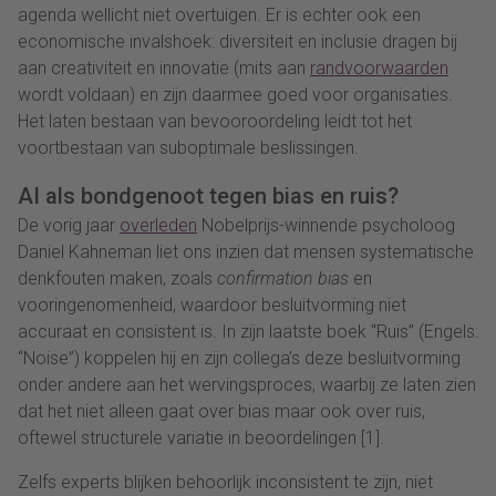
agenda wellicht niet overtuigen. Er is echter ook een
economische invalshoek: diversiteit en inclusie dragen bij
aan creativiteit en innovatie (mits aan
randvoorwaarden
wordt voldaan) en zijn daarmee goed voor organisaties.
Het laten bestaan van bevooroordeling leidt tot het
voortbestaan van suboptimale beslissingen.
AI als bondgenoot tegen bias en ruis?
De vorig jaar
overleden
Nobelprijs-winnende psycholoog
Daniel Kahneman liet ons inzien dat mensen systematische
denkfouten maken, zoals
confirmation bias
en
vooringenomenheid, waardoor besluitvorming niet
accuraat en consistent is. In zijn laatste boek “Ruis” (Engels:
“Noise”) koppelen hij en zijn collega’s deze besluitvorming
onder andere aan het wervingsproces, waarbij ze laten zien
dat het niet alleen gaat over bias maar ook over ruis,
oftewel structurele variatie in beoordelingen [1].
Zelfs experts blijken behoorlijk inconsistent te zijn, niet