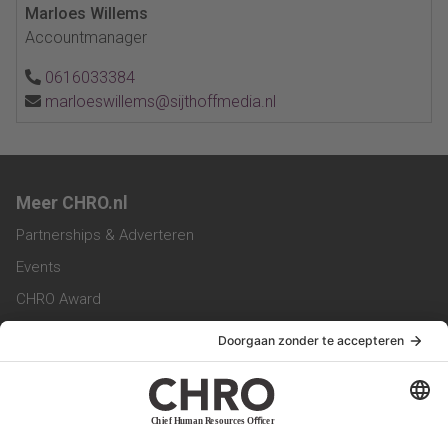
Marloes Willems
Accountmanager
0616033384
marloeswillems@sijthoffmedia.nl
Meer CHRO.nl
Partnerships & Adverteren
Events
CHRO Award
CHRO Community
CHRO Magazine
Service & Contact
Contact