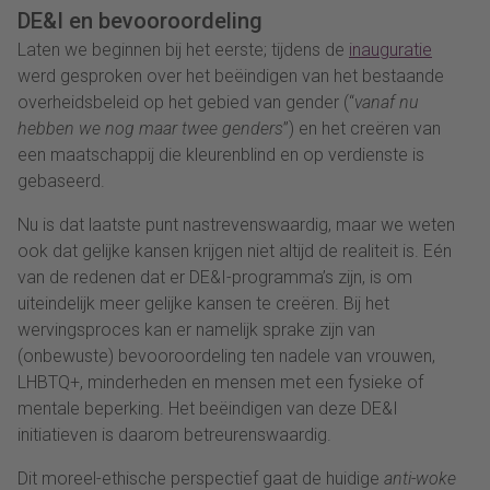
DE&I en bevooroordeling
Laten we beginnen bij het eerste; tijdens de
inauguratie
werd gesproken over het beëindigen van het bestaande
overheidsbeleid op het gebied van gender (“
vanaf nu
hebben we nog maar twee genders
”) en het creëren van
een maatschappij die kleurenblind en op verdienste is
gebaseerd.
Nu is dat laatste punt nastrevenswaardig, maar we weten
ook dat gelijke kansen krijgen niet altijd de realiteit is. Eén
van de redenen dat er DE&I-programma’s zijn, is om
uiteindelijk meer gelijke kansen te creëren. Bij het
wervingsproces kan er namelijk sprake zijn van
(onbewuste) bevooroordeling ten nadele van vrouwen,
LHBTQ+, minderheden en mensen met een fysieke of
mentale beperking. Het beëindigen van deze DE&I
initiatieven is daarom betreurenswaardig.
Dit moreel-ethische perspectief gaat de huidige
anti-woke