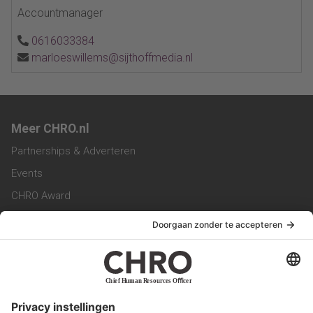
Accountmanager
0616033384
marloeswillems@sijthoffmedia.nl
Meer CHRO.nl
Partnerships & Adverteren
Events
CHRO Award
CHRO Community
CHRO Magazine
Service & Contact
Contact
Werken bij ons