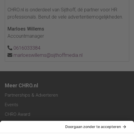
CHRO.nl is onderdeel van Sijthoff, dé partner voor HR
professionals. Benut de vele advertentiemogelijkheden.
Marloes Willems
Accountmanager
0616033384
marloeswillems@sijthoffmedia.nl
Meer CHRO.nl
Partnerships & Adverteren
Events
CHRO Award
CHRO Community
CHRO Magazine