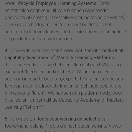
voor L
ifecycle Employee Listening Systems
. Deze
verzamelen gegevens uit vele bronnen (waaronder
gegevens afkomstig uit e-mailverkeer, agenda’s en video’s)
en ze geven bedrijven een “compleet beeld” van het
sentiment, de tevredenheid, de betrokkenheid en uiteindelijk
de productiviteit van werknemers.
4.
Ten vierde is er een markt voor wat Bershin aanduidt als
Capability Academies of Mastery Learning Platforms
.
“Laten we eerlijk zijn, we hebben allemaal een LMS nodig,
maar het “leert niemand echt iets”. Waar gaan mensen
heen om inhoud te bekijken, experts te vinden, een cursus
te volgen, een opdracht te krijgen en echt iets belangrijks
en nieuws te “leren”? We hebben een platform nodig voor
dit alles, en ik noem dit de Capability Academy of Mastery
Learning Platform.”
5.
Ten vijfde zijn
tools voor werving en selectie
van
toenemend belang. “Tools die het houden van interviews