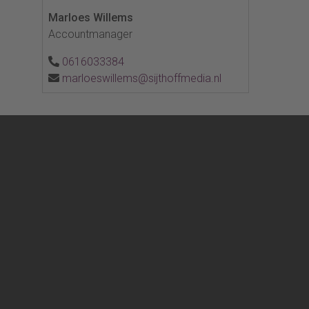
Marloes Willems
Accountmanager
0616033384
marloeswillems@sijthoffmedia.nl