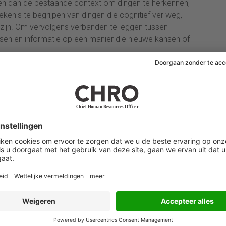
ken dan de bestaande context om dingen te herkennen,
ekenis te begrijpen van dingen die cognitief ver weg,
ijn. Om vervolgens verbanden te leggen tussen
ssen en informatie op een manier die nieuwe kansen of
or efficiënte operaties, produceren niet-lineaire
f associatief denken, creatievere resultaten. Mensen
 open en in staat tot bewust “vrij associëren”, waarbij
is en de wereld niet als eenvoudig lineair zien, maar
rbonden systemen, waarin kleine veranderingen
.
hebben een hoge tolerantie voor ambiguïteit, omdat
s en controle illusoir. Ze blijven openstaan voor
deringen die ze waarnemen.