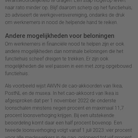
verantwoordelijkheid te dragen. Een stap hogerop levert
naar rato minder op. Blijf daarom scherp op het functiehuis,
zo adviseert de werkgeversvereniging, ondanks de druk
om werknemers in nood de helpende hand te reiken.
Andere mogelijkheden voor beloningen
Om werknemers in financiële nood te helpen zijn er ook
andere mogelijkheden dan nominale beloningen die het
functiehuis scheef dreigen te trekken. Er zijn ook
mogelijkheden die wel passen in een met zorg opgebouwd
functiehuis.
Als voorbeeld wijst AWVN de cao-akkoorden van Ikea,
PostNL en de musea. In het cao-akkoord van Ikea is
afgesproken dat per 1 november 2022 de onderste
loonschalen minstens negen procent en maximaal 11,7
procent loonsverhoging krijgen. Bij een uitstekende
beoordeling komt daar een half procent bovenop. Een
tweede loonsverhoging volgt vanaf 1 juli 2023: vier procent
voor alle medewerkers in de cao, oplopend tot vijf procent