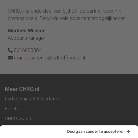
CHRO.nl is onderdeel van Sijthoff, dé partner voor HR
professionals. Benut de vele advertentiemogelijkheden.
Marloes Willems
Accountmanager
0616033384
marloeswillems@sijthoffmedia.nl
Meer CHRO.nl
Partnerships & Adverteren
Events
CHRO Award
CHRO Community