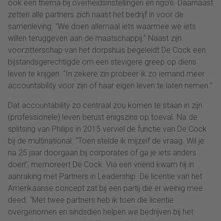
ook een thema bij overheidsinstellingen en ngo’s. Daarnaast
zetten alle partners zich naast het bedrijf in voor de
samenleving. “We doen allemaal iets waarmee we iets
willen teruggeven aan de maatschappij.” Naast zijn
voorzitterschap van het dorpshuis begeleidt De Cock een
bijstandsgerechtigde om een stevigere greep op diens
leven te krijgen. “In zekere zin probeer ik zo iemand meer
accountability voor zijn of haar eigen leven te laten nemen.”
Dat accountability zo centraal zou komen te staan in zijn
(professionele) leven berust enigszins op toeval. Na de
splitsing van Philips in 2015 verviel de functie van De Cock
bij de multinational. “Toen stelde ik mijzelf de vraag. Wil je
na 25 jaar doorgaan bij corporates of ga je iets anders
doen”, memoreert De Cock. Via een vriend kwam hij in
aanraking met Partners in Leadership. De licentie van het
Amerikaanse concept zat bij een partij die er weinig mee
deed. “Met twee partners heb ik toen die licentie
overgenomen en sindsdien helpen we bedrijven bij het