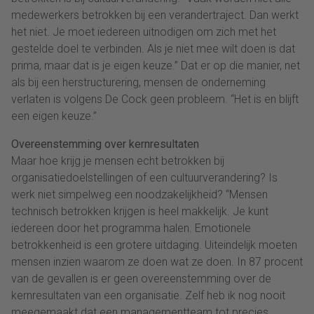
medewerkers betrokken bij een verandertraject. Dan werkt
het niet. Je moet iedereen uitnodigen om zich met het
gestelde doel te verbinden. Als je niet mee wilt doen is dat
prima, maar dat is je eigen keuze.” Dat er op die manier, net
als bij een herstructurering, mensen de onderneming
verlaten is volgens De Cock geen probleem. “Het is en blijft
een eigen keuze.”
Overeenstemming over kernresultaten
Maar hoe krijg je mensen echt betrokken bij
organisatiedoelstellingen of een cultuurverandering? Is
werk niet simpelweg een noodzakelijkheid? “Mensen
technisch betrokken krijgen is heel makkelijk. Je kunt
iedereen door het programma halen. Emotionele
betrokkenheid is een grotere uitdaging. Uiteindelijk moeten
mensen inzien waarom ze doen wat ze doen. In 87 procent
van de gevallen is er geen overeenstemming over de
kernresultaten van een organisatie. Zelf heb ik nog nooit
meegemaakt dat een managementteam tot precies