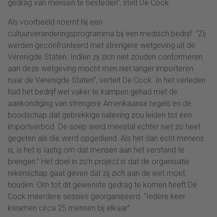
gedrag van mensen te besteden”, stelt De Cock.
Als voorbeeld noemt hij een
cultuurveranderingsprogramma bij een medisch bedrijf. “Zij
werden geconfronteerd met strengere wetgeving uit de
Verenigde Staten. Indien zij zich niet zouden conformeren
aan deze wetgeving mocht men niet langer importeren
naar de Verenigde Staten”, vertelt De Cock. In het verleden
had het bedrijf wel vaker te kampen gehad met de
aankondiging van strengere Amerikaanse regels en de
boodschap dat gebrekkige naleving zou leiden tot een
importverbod. De soep werd meestal echter niet zo heet
gegeten als die werd opgediend. Als het dan ècht menens
is, is het is lastig om dat mensen aan het verstand te
brengen.” Het doel in zo’n project is dat de organisatie
rekenschap gaat geven dat zij zich aan de wet moet
houden. Om tot dit gewenste gedrag te komen heeft De
Cock meerdere sessies georganiseerd. “Iedere keer
kwamen circa 25 mensen bij elkaar”