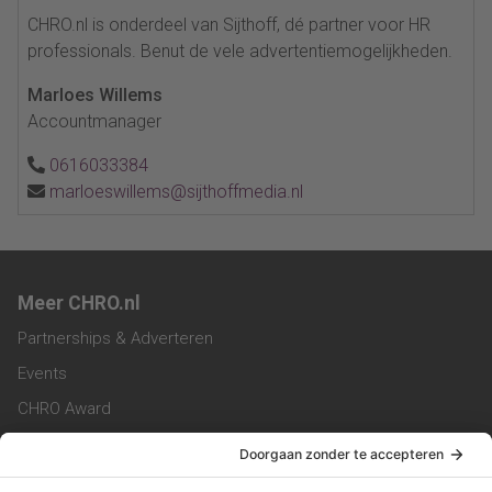
CHRO.nl is onderdeel van Sijthoff, dé partner voor HR
professionals. Benut de vele advertentiemogelijkheden.
Marloes Willems
Accountmanager
0616033384
marloeswillems@sijthoffmedia.nl
Meer CHRO.nl
Partnerships & Adverteren
Events
CHRO Award
CHRO Community
CHRO Magazine