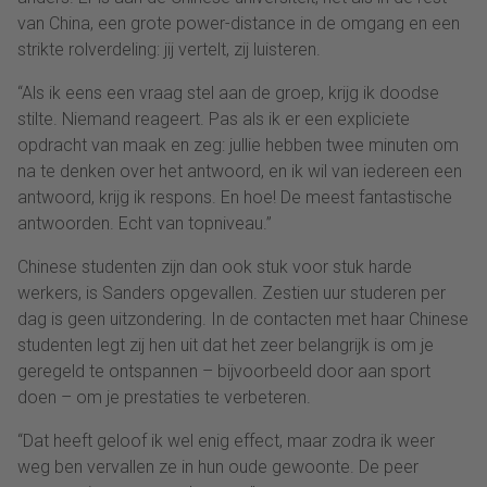
van China, een grote power-distance in de omgang en een
strikte rolverdeling: jij vertelt, zij luisteren.
“Als ik eens een vraag stel aan de groep, krijg ik doodse
stilte. Niemand reageert. Pas als ik er een expliciete
opdracht van maak en zeg: jullie hebben twee minuten om
na te denken over het antwoord, en ik wil van iedereen een
antwoord, krijg ik respons. En hoe! De meest fantastische
antwoorden. Echt van topniveau.”
Chinese studenten zijn dan ook stuk voor stuk harde
werkers, is Sanders opgevallen. Zestien uur studeren per
dag is geen uitzondering. In de contacten met haar Chinese
studenten legt zij hen uit dat het zeer belangrijk is om je
geregeld te ontspannen – bijvoorbeeld door aan sport
doen – om je prestaties te verbeteren.
“Dat heeft geloof ik wel enig effect, maar zodra ik weer
weg ben vervallen ze in hun oude gewoonte. De peer