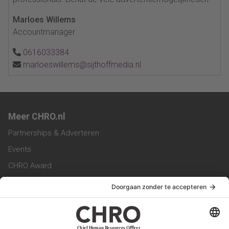
Marloes Willems
Accountmanager
0616033384
marloeswillems@sijthoffmedia.nl
Meer CHRO.nl
Partnerships & Adverteren
Events
CHRO Award
CHRO Community
CHRO Magazine
Service & Contact