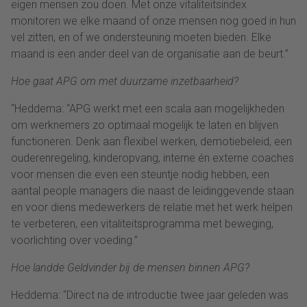
eigen mensen zou doen.
Met onze vitaliteitsindex
monitoren we elke maand of
onze
mensen nog goed in hun
vel zitten, en of we ondersteuning moeten bieden. Elke
maand is een ander deel van de organisatie aan de beurt.”
Hoe gaat APG om met duurzame inzetbaarheid?
“
Heddema
: “
APG werkt met een scala aan mogelijkheden
om werknemers zo optimaal mogelijk te laten
en
blijven
functioneren. Denk aan
flexibel werken
,
demotiebeleid, een
ouderenregeling, kinderopvang, interne
é
n externe coaches
voor mensen die even een steuntje nodig hebben
,
een
aantal p
eople manager
s
die naast
de
leidinggevende staa
n
en voor diens
medewerkers
de relatie
met het werk help
en
te verbeteren
,
een vitaliteitsprogramma met beweging,
voorlichting over voeding.
”
Hoe
landde Geldvinder bij de mensen binnen APG?
Heddema
:
“Direct na de introductie twee jaar geleden was