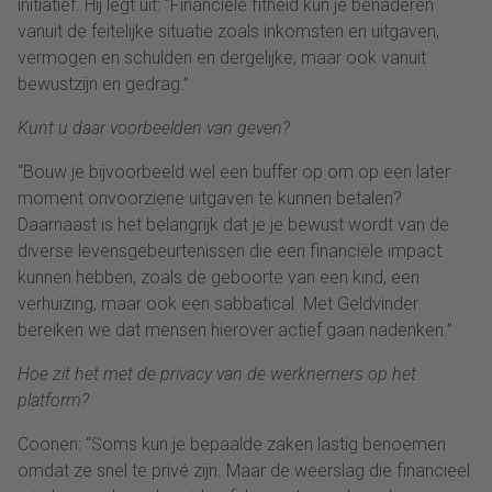
initiatief. Hij legt uit: “Financiële fitheid kun je benaderen
vanuit de feitelijke situatie zoals inkomsten en uitgaven,
vermogen en schulden en dergelijke, maar ook vanuit
bewustzijn en gedrag.”
Kunt u daar voorbeelden van geven?
“
Bouw je
bijvoorbeeld
wel een buffer op om op een later
moment onvoorziene uitgaven te kunnen betalen?
Daarnaast is het belangrijk dat je je bewust
wordt
van de
diverse
levensgebeurtenissen die
een financiële impact
kunnen hebben
, zoals
de
geboorte van
een
kind, een
verhuizing
,
maar ook
een sabbatical
. Met Geldvinder
bereiken we dat mensen
hierover
actief gaan nadenken.”
Hoe zit het met de privacy van
de
werknemers
op het
platform
?
Coonen
: “Soms kun je bepaalde zaken lastig benoemen
omdat ze snel te privé zijn.
Maar de weerslag die financieel