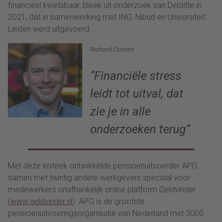
financieel kwetsbaar, bleek uit onderzoek van Deloitte in
2021, dat in samenwerking met ING, Nibud en Universiteit
Leiden werd uitgevoerd.
Richard Coonen
“
Financiële stress
leidt tot uitval, dat
zie je in alle
onderzoeken terug
”
Met deze insteek
ontwikkelde
pensioenuitv
o
erder
APG
samen met twintig andere werkgevers speciaal voor
medewerkers
onafhankelijk
online platform Geldvinder
(
www.geldvinder.nl
).
APG is de grootste
pensioenuitvoeringsorganisatie van Nederland
met 3000