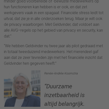
minder goed
voorbereide
of -bewuste
medewerkers op
hun functioneren
kan
hebben is er ook
, en dat zet
werkgevers vaak in een spagaat
. Financiële stress leidt tot
uitval, dat zie je in alle onderzoeken terug
.
Maar
je wilt
ook
de privacy
waarborgen
.
Met Geldvinder, dat voldoet aan
alle AVG
–
regels op het gebied van privacy en security, kan
dat.
”
“We hebben
Geldvinder
nu twee jaar als pilot gedraaid
met
in totaal
t
weeduizend
medewerkers
. Het
merendeel
gaf
aan
dat ze zeer tevreden
zijn
met het
financiële
inzicht dat
Geldvinder
hen gegeven heeft.
”
Renée-Andrée
Koornstra
“Duurzame
inzetbaarheid is
altijd belangrijk.