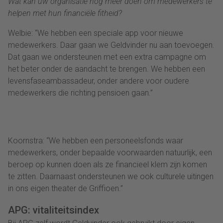
Wat kan
uw organisatie
nog meer
doen
om medewerkers te
helpen met hun financiële fitheid?
Welbie
:
“We hebben een speciale app voor
nieuwe
medewerkers
. Daar gaan
we
Geldvinder nu aan toevoegen.
Dat gaan we ondersteunen met een extra campagne om
het beter onder de aandacht te brengen. We hebben een
levensfaseambassadeur,
onder andere
voor oudere
medewerkers die richting pensioen gaan.
”
Koornstra
: “We hebben een personeelsfonds waar
medewerker
s
, onder bepaalde voorwaarden natuurlijk, een
beroep op
kunnen
doen als
ze
financieel klem
zijn
komen
te zitten. Daarnaast ondersteunen we ook culturele uitingen
in ons eigen theater de Griffioen.”
APG
: vitaliteitsindex