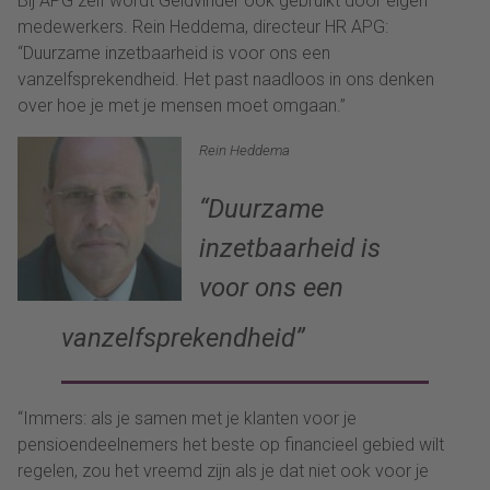
B
ij APG
zelf
wordt
Geldvinder
ook
gebruikt
door
eigen
medewerkers.
Rein
Heddema
,
directeur HR
APG
:
“
Duurzame inzetbaarheid is voor ons een
vanzelfsprekendheid.
Het past naadloos in ons denken
over hoe je met je mensen moet omgaan.
”
Rein Heddema
“
Duurzame
inzetbaarheid is
voor ons een
vanzelfsprekendheid
”
“
Immers: a
ls je
samen met je klanten
voor
j
e
pensioendeelnemers het beste op financieel gebied wilt
regelen, zou het vreemd zijn als je dat niet ook voor je