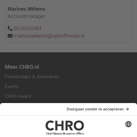
Marloes Willems
Accountmanager
0616033384
marloeswillems@sijthoffmedia.nl
Meer CHRO.nl
Partnerships & Adverteren
Events
CHRO Award
CHRO Community
CHRO Magazine
Service & Contact
Contact