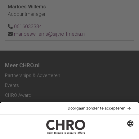
Marloes Willems
Accountmanager
0616033384
marloeswillems@sijthoffmedia.nl
Meer CHRO.nl
Partnerships & Adverteren
Events
CHRO Award
CHRO Community
CHRO Magazine
Service & Contact
Contact