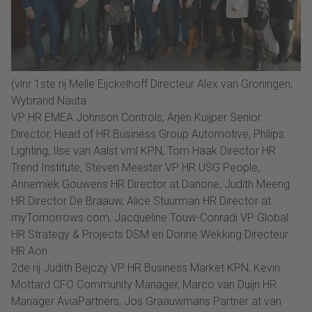
(vlnr 1ste rij Melle Eijckelhoff Directeur Alex van Groningen,
Wybrand Nauta
VP HR EMEA Johnson Controls, Arjen Kuijper Senior
Director, Head of HR Business Group Automotive, Philips
Lighting, Ilse van Aalst vml KPN, Tom Haak Director HR
Trend Institute, Steven Meester VP HR USG People,
Annemiek Gouwens HR Director at Danone, Judith Meeng
HR Director De Braauw, Alice Stuurman HR Director at
myTomorrows.com, Jacqueline Touw-Conradi VP Global
HR Strategy & Projects DSM en Dorine Wekking Directeur
HR Aon.
2de rij Judith Bejczy VP HR Business Market KPN, Kevin
Mottard CFO Community Manager, Marco van Duijn HR
Manager AviaPartners, Jos Graauwmans Partner at van