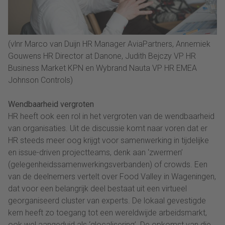
(vlnr Marco van Duijn HR Manager AviaPartners, Annemiek
Gouwens HR Director at Danone, Judith Bejczy VP HR
Business Market KPN en Wybrand Nauta VP HR EMEA
Johnson Controls)
Wendbaarheid vergroten
HR heeft ook een rol in het vergroten van de wendbaarheid
van organisaties. Uit de discussie komt naar voren dat er
HR steeds meer oog krijgt voor samenwerking in tijdelijke
en issue-driven projectteams, denk aan ‘zwermen’
(gelegenheidssamenwerkingsverbanden) of crowds. Een
van de deelnemers vertelt over Food Valley in Wageningen,
dat voor een belangrijk deel bestaat uit een virtueel
georganiseerd cluster van experts. De lokaal gevestigde
kern heeft zo toegang tot een wereldwijde arbeidsmarkt,
ook wel aangeduid als ‘glocalisering’. De opkomst van die