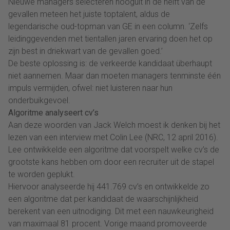
Nieuwe managers selecteren hooguit in de helft van de
gevallen meteen het juiste toptalent, aldus de
legendarische oud-topman van GE in een column. ‘Zelfs
leidinggevenden met tientallen jaren ervaring doen het op
zijn best in driekwart van de gevallen goed.’
De beste oplossing is: de verkeerde kandidaat überhaupt
niet aannemen. Maar dan moeten managers tenminste één
impuls vermijden, ofwel: niet luisteren naar hun
onderbuikgevoel.
Algoritme analyseert cv’s
Aan deze woorden van Jack Welch moest ik denken bij het
lezen van een interview met Colin Lee (NRC, 12 april 2016).
Lee ontwikkelde een algoritme dat voorspelt welke cv’s de
grootste kans hebben om door een recruiter uit de stapel
te worden geplukt.
Hiervoor analyseerde hij 441.769 cv’s en ontwikkelde zo
een algoritme dat per kandidaat de waarschijnlijkheid
berekent van een uitnodiging. Dit met een nauwkeurigheid
van maximaal 81 procent. Vorige maand promoveerde