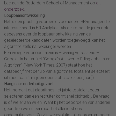
Lee aan de Rotterdam School of Management op
dit
onderzoek
.
Loopbaanontwikkeling
Het is een prachtig voorbeeld voor iedere HR-manager die
interesse heeft in HR Analytics. Als de komende jaren ook
gegevens over de loopbaanontwikkeling van de
geselecteerde kandidaten worden toegevoegd, kan het
algoritme zelfs nauwkeuriger worden.
Een vroege voorloper hierin is – weinig verrassend –
Google. In het artikel “Google’s Answer to Filling Jobs Is an
Algorithm” (New York Times, 2007) staat hoe het
databedrijf met behulp van algoritmes toptalent selecteert
uit meer dan 1 miljoen open sollicitaties per jaar(!).
Hang naar onderbuikgevoel
Het moment dat algoritmes het juiste toptalent beter
selecteren dan een recruiter komt snel dichterbij. De vraag
is of we er aan willen. Want bij het beoordelen van anderen
gebruiken we nu eenmaal het allerliefst ons
onderbuikgevoel. Zo zijn we evolutionair geprogrammeerd.