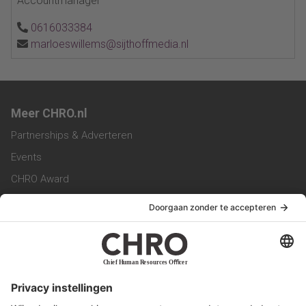
Accountmanager
0616033384
marloeswillems@sijthoffmedia.nl
Meer CHRO.nl
Partnerships & Adverteren
Events
CHRO Award
CHRO Community
CHRO Magazine
Service & Contact
Contact
Werken bij ons