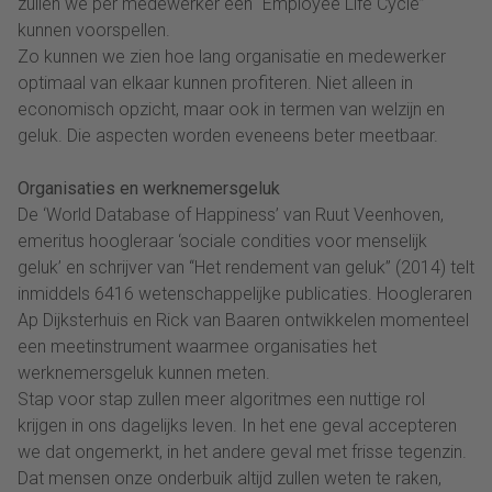
zullen we per medewerker een “Employee Life Cycle”
kunnen voorspellen.
Zo kunnen we zien hoe lang organisatie en medewerker
optimaal van elkaar kunnen profiteren. Niet alleen in
economisch opzicht, maar ook in termen van welzijn en
geluk. Die aspecten worden eveneens beter meetbaar.
Organisaties en werknemersgeluk
De ‘World Database of Happiness’ van Ruut Veenhoven,
emeritus hoogleraar ‘sociale condities voor menselijk
geluk’ en schrijver van “Het rendement van geluk” (2014) telt
inmiddels 6416 wetenschappelijke publicaties. Hoogleraren
Ap Dijksterhuis en Rick van Baaren ontwikkelen momenteel
een meetinstrument waarmee organisaties het
werknemersgeluk kunnen meten.
Stap voor stap zullen meer algoritmes een nuttige rol
krijgen in ons dagelijks leven. In het ene geval accepteren
we dat ongemerkt, in het andere geval met frisse tegenzin.
Dat mensen onze onderbuik altijd zullen weten te raken,