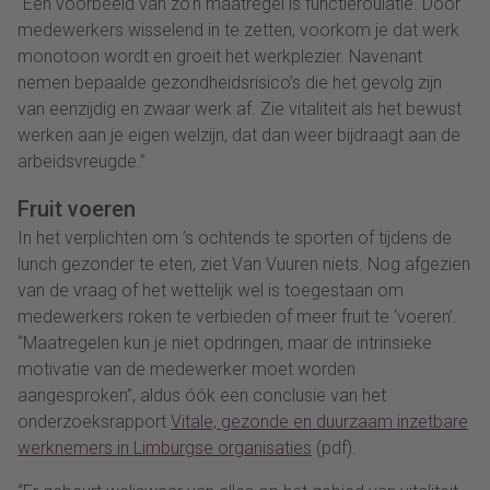
“Een voorbeeld van zo’n maatregel is functieroulatie. Door
medewerkers wisselend in te zetten, voorkom je dat werk
monotoon wordt en groeit het werkplezier. Navenant
nemen bepaalde gezondheidsrisico’s die het gevolg zijn
van eenzijdig en zwaar werk af. Zie vitaliteit als het bewust
werken aan je eigen welzijn, dat dan weer bijdraagt aan de
arbeidsvreugde.”
Fruit voeren
In het verplichten om ’s ochtends te sporten of tijdens de
lunch gezonder te eten, ziet Van Vuuren niets. Nog afgezien
van de vraag of het wettelijk wel is toegestaan om
medewerkers roken te verbieden of meer fruit te ‘voeren’.
“Maatregelen kun je niet opdringen, maar de intrinsieke
motivatie van de medewerker moet worden
aangesproken”, aldus óók een conclusie van het
onderzoeksrapport
Vitale, gezonde en duurzaam inzetbare
werknemers in Limburgse organisaties
(pdf).