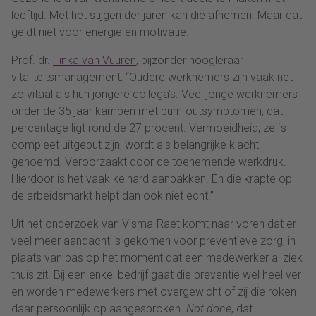
leeftijd. Met het stijgen der jaren kan die afnemen. Maar dat
geldt niet voor energie en motivatie.
Prof. dr.
Tinka van Vuuren
, bijzonder hoogleraar
vitaliteitsmanagement: “Oudere werknemers zijn vaak net
zo vitaal als hun jongere collega’s. Veel jonge werknemers
onder de 35 jaar kampen met burn-outsymptomen, dat
percentage ligt rond de 27 procent. Vermoeidheid, zelfs
compleet uitgeput zijn, wordt als belangrijke klacht
genoemd. Veroorzaakt door de toenemende werkdruk.
Hierdoor is het vaak keihard aanpakken. En die krapte op
de arbeidsmarkt helpt dan ook niet echt.”
Uit het onderzoek van Visma-Raet komt naar voren dat er
veel meer aandacht is gekomen voor preventieve zorg, in
plaats van pas op het moment dat een medewerker al ziek
thuis zit. Bij een enkel bedrijf gaat die preventie wel heel ver
en worden medewerkers met overgewicht of zij die roken
daar persoonlijk op aangesproken.
Not done
, dat