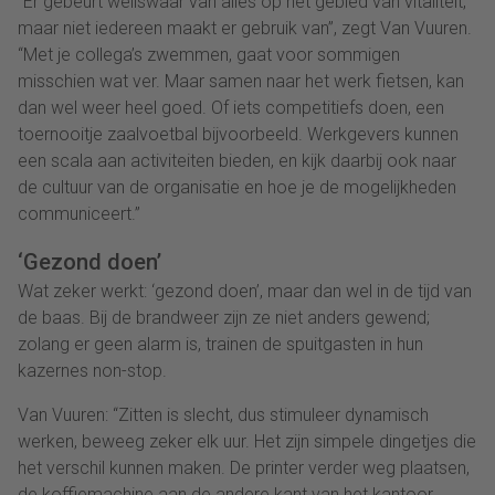
“Er gebeurt weliswaar van alles op het gebied van vitaliteit,
maar niet iedereen maakt er gebruik van”, zegt Van Vuuren.
“Met je collega’s zwemmen, gaat voor sommigen
misschien wat ver. Maar samen naar het werk fietsen, kan
dan wel weer heel goed. Of iets competitiefs doen, een
toernooitje zaalvoetbal bijvoorbeeld. Werkgevers kunnen
een scala aan activiteiten bieden, en kijk daarbij ook naar
de cultuur van de organisatie en hoe je de mogelijkheden
communiceert.”
‘Gezond doen’
Wat zeker werkt: ‘gezond doen’, maar dan wel in de tijd van
de baas. Bij de brandweer zijn ze niet anders gewend;
zolang er geen alarm is, trainen de spuitgasten in hun
kazernes non-stop.
Van Vuuren: “Zitten is slecht, dus stimuleer dynamisch
werken, beweeg zeker elk uur. Het zijn simpele dingetjes die
het verschil kunnen maken. De printer verder weg plaatsen,
de koffiemachine aan de andere kant van het kantoor