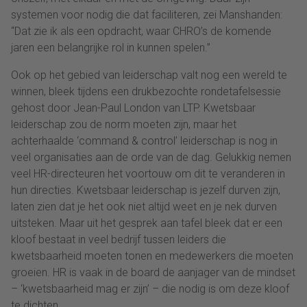
systemen voor nodig die dat faciliteren, zei Manshanden:
“Dat zie ik als een opdracht, waar CHRO’s de komende
jaren een belangrijke rol in kunnen spelen.”
Ook op het gebied van leiderschap valt nog een wereld te
winnen, bleek tijdens een drukbezochte rondetafelsessie
gehost door Jean-Paul London van LTP. Kwetsbaar
leiderschap zou de norm moeten zijn, maar het
achterhaalde ‘command & control’ leiderschap is nog in
veel organisaties aan de orde van de dag. Gelukkig nemen
veel HR-directeuren het voortouw om dit te veranderen in
hun directies. Kwetsbaar leiderschap is jezelf durven zijn,
laten zien dat je het ook niet altijd weet en je nek durven
uitsteken. Maar uit het gesprek aan tafel bleek dat er een
kloof bestaat in veel bedrijf tussen leiders die
kwetsbaarheid moeten tonen en medewerkers die moeten
groeien. HR is vaak in de board de aanjager van de mindset
– ‘kwetsbaarheid mag er zijn’ – die nodig is om deze kloof
te dichten.