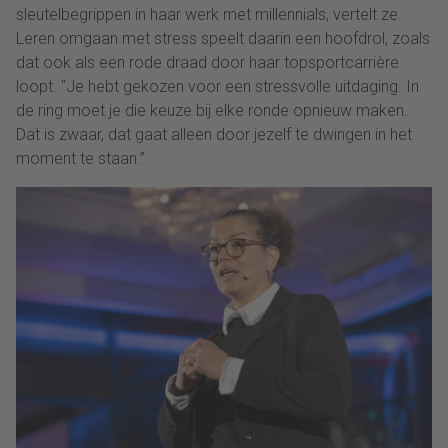
sleutelbegrippen in haar werk met millennials, vertelt ze.
Leren omgaan met stress speelt daarin een hoofdrol, zoals
dat ook als een rode draad door haar topsportcarrière
loopt. “Je hebt gekozen voor een stressvolle uitdaging. In
de ring moet je die keuze bij elke ronde opnieuw maken.
Dat is zwaar, dat gaat alleen door jezelf te dwingen in het
moment te staan.”