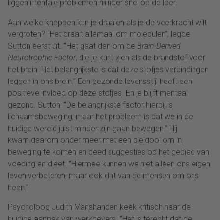
liggen mentale problemen minder snel op de loer.
Aan welke knoppen kun je draaien als je de veerkracht wilt
vergroten? “Het draait allemaal om moleculen”, legde
Sutton eerst uit. “Het gaat dan om de
Brain-Derived
Neurotrophic Factor
, die je kunt zien als de brandstof voor
het brein. Het belangrijkste is dat deze stofjes verbindingen
leggen in ons brein.” Een gezonde levensstijl heeft een
positieve invloed op deze stofjes. En je blijft mentaal
gezond. Sutton: “De belangrijkste factor hierbij is
lichaamsbeweging, maar het probleem is dat we in de
huidige wereld juist minder zijn gaan bewegen.” Hij
kwam daarom onder meer met een pleidooi om in
beweging te komen en deed suggesties op het gebied van
voeding en dieet. “Hiermee kunnen we niet alleen ons eigen
leven verbeteren, maar ook dat van de mensen om ons
heen.”
Psycholoog Judith Manshanden keek kritisch naar de
huidige aanpak van werkgevers. “Het is terecht dat de