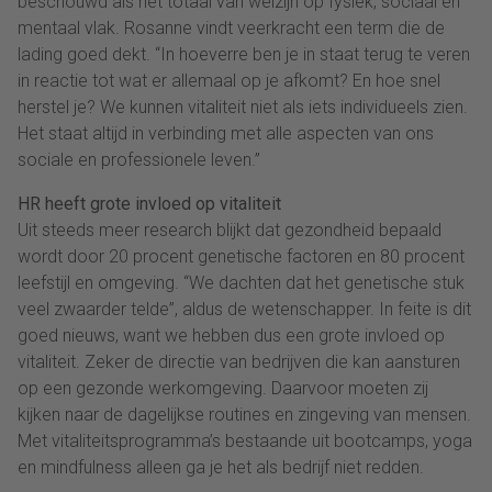
beschouwd als het totaal van welzijn op fysiek, sociaal en
mentaal vlak. Rosanne vindt veerkracht een term die de
lading goed dekt. “In hoeverre ben je in staat terug te veren
in reactie tot wat er allemaal op je afkomt? En hoe snel
herstel je? We kunnen vitaliteit niet als iets individueels zien.
Het staat altijd in verbinding met alle aspecten van ons
sociale en professionele leven.”
HR heeft grote invloed op vitaliteit
Uit steeds meer research blijkt dat gezondheid bepaald
wordt door 20 procent genetische factoren en 80 procent
leefstijl en omgeving. “We dachten dat het genetische stuk
veel zwaarder telde”, aldus de wetenschapper. In feite is dit
goed nieuws, want we hebben dus een grote invloed op
vitaliteit. Zeker de directie van bedrijven die kan aansturen
op een gezonde werkomgeving. Daarvoor moeten zij
kijken naar de dagelijkse routines en zingeving van mensen.
Met vitaliteitsprogramma’s bestaande uit bootcamps, yoga
en mindfulness alleen ga je het als bedrijf niet redden.