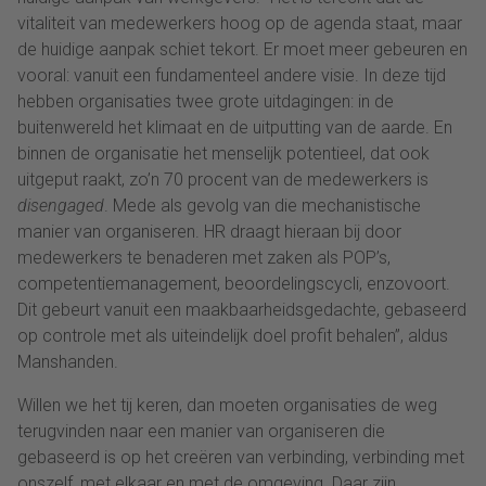
vitaliteit van medewerkers hoog op de agenda staat, maar
de huidige aanpak schiet tekort. Er moet meer gebeuren en
vooral: vanuit een fundamenteel andere visie. In deze tijd
hebben organisaties twee grote uitdagingen: in de
buitenwereld het klimaat en de uitputting van de aarde. En
binnen de organisatie het menselijk potentieel, dat ook
uitgeput raakt, zo’n 70 procent van de medewerkers is
disengaged
. Mede als gevolg van die mechanistische
manier van organiseren. HR draagt hieraan bij door
medewerkers te benaderen met zaken als POP’s,
competentiemanagement, beoordelingscycli, enzovoort.
Dit gebeurt vanuit een maakbaarheidsgedachte, gebaseerd
op controle met als uiteindelijk doel profit behalen”, aldus
Manshanden.
Willen we het tij keren, dan moeten organisaties de weg
terugvinden naar een manier van organiseren die
gebaseerd is op het creëren van verbinding, verbinding met
onszelf, met elkaar en met de omgeving. Daar zijn