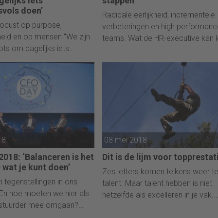
elijks iets
stappen
svols doen’
Radicale eerlijkheid, incrementele
ocust op purpose,
verbeteringen en high performanc
eid en op mensen “We zijn
teams. Wat de HR-executive kan l
ots om dagelijks iets
van de Netflix-cultuur.
ols te doen”, zegt P&O-
th Wiese.
18
08 mei 2018
018: ‘Balanceren is het
Dit is de lijm voor topprestat
 wat je kunt doen’
Zes letters komen telkens weer te
tegenstellingen in ons
talent. Maar talent hebben is niet
En hoe moeten we hier als
hetzelfde als excelleren in je vak.
stuurder mee omgaan?
Daarvoor is iets heel anders nodig
ging CFO Day 2018.