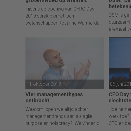
grote invloed op vitaliteit
DSM: ‘Dag
betekeni
Tijdens de opening van CHRO Day
DSM is gef
2019 sprak biometrisch
duurzaamh
wetenschapper Rosanne Warmerdam
allemaal tr
over het centrale thema van de dag:
betekenisv
vitaliteit.
leider Judi
11 oktober 2018
06 juni 20
Vier managementhypes
CFO Day 2
ontkracht
slechtste
Waarom lopen we altijd achter
Hoe nemen 
managementtrends aan als agile,
werk toe? 
purpose en holacracy? 'We vinden dat
CFO en be
we iets moeten doen. Dit is iets.'
Daarover 