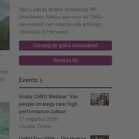
Sluit u aan bij andere ambitieuze HR-
Directeuren. Meld u aan voor de CHRO-
nieuwsbrief met waardevolle artikelen,
checklists & interviews.
Ontvang de gratis nieuwsbrief
r
Word nu lid
veel
Events
en
s
Gratis CHRO Webinar: Van
en
people strategy naar high
performance cultuur
27 augustus 2026
Locatie: Online
CHRO Day 2026 – The Human