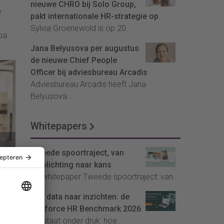
nieuwe CHRO bij Solo Group,
e
pakt internationale HR-strategie op
Sylvia Groenewold is op 20...
pak
Jana Belyusova per augustus
de nieuwe Chief People
Officer bij adviesbureau Arcadis
Adviesbureau Arcadis heeft Jana
Belyusova...
Whitepapers
Tweede spoortraject, van
verplichting naar kans
et’
De whitepaper Tweede spoortraject: van...
rhaal
Van data naar inzichten: de
Youforce HR Benchmark 2026
HR staat onder druk: hoe...