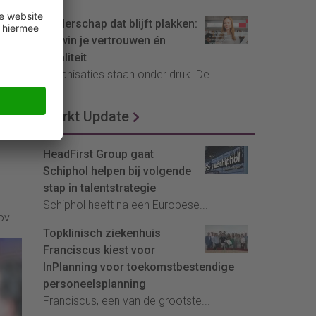
Leiderschap dat blijft plakken:
zo win je vertrouwen én
loyaliteit
Organisaties staan onder druk. De...
Markt Update
HeadFirst Group gaat
Schiphol helpen bij volgende
stap in talentstrategie
Schiphol heeft na een Europese...
over
Topklinisch ziekenhuis
Franciscus kiest voor
’.
InPlanning voor toekomstbestendige
personeelsplanning
Franciscus, een van de grootste...