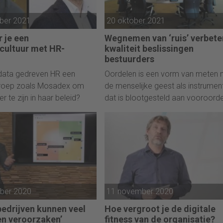
ber 2021
20 oktober 2021
 je een
Wegnemen van ‘ruis’ verbete
ecultuur met HR-
kwaliteit beslissingen
bestuurders
data gedreven HR een
Oordelen is een vorm van meten 
groep zoals Mosadex om
de menselijke geest als instrument
r te zijn in haar beleid?
dat is blootgesteld aan vooroord
en ruis. Nobelprijswinnaar Daniel
Kahneman beschrijft in zijn nieuws
boek wat je als executive kunt do
om deze stoorzenders te reduce
bij jezelf en in de organisatie.
ber 2020
11 november 2020
edrijven kunnen veel
Hoe vergroot je de digitale
n veroorzaken’
fitness van de organisatie?