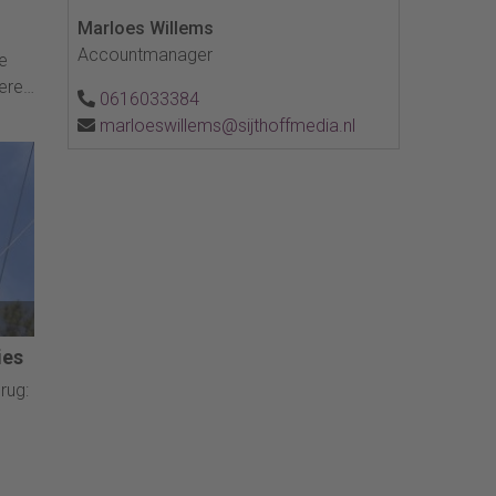
Marloes Willems
Accountmanager
e
eren
0616033384
marloeswillems@sijthoffmedia.nl
ies
rug:
: