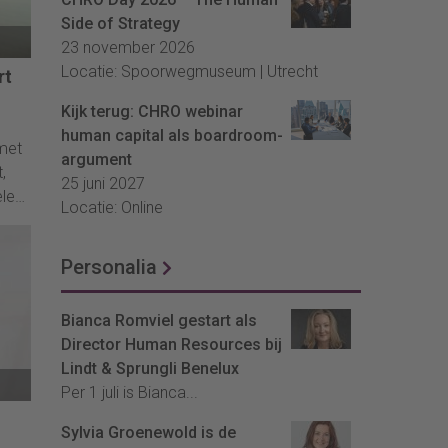
Side of Strategy
23 november 2026
Locatie: Spoorwegmuseum | Utrecht
rt
Kijk terug: CHRO webinar
human capital als boardroom-
met
argument
,
25 juni 2027
elen
Locatie: Online
te
Personalia
en
ren
Bianca Romviel gestart als
Director Human Resources bij
Lindt & Sprungli Benelux
Per 1 juli is Bianca...
Sylvia Groenewold is de