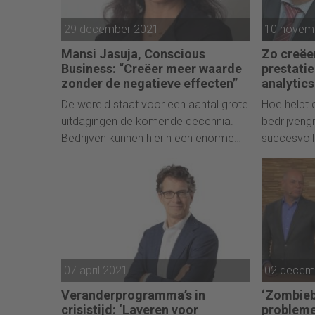
29 december 2021
10 novem
Mansi Jasuja, Conscious
Zo creëer
Business: “Creëer meer waarde
prestati
zonder de negatieve effecten”
analytics
De wereld staat voor een aantal grote
Hoe helpt 
uitdagingen de komende decennia.
bedrijven
Bedrijven kunnen hierin een enorme
succesvolle
positieve impact maken, maar dan
moeten ze wel weten hoe. Volgens
Mansi Jasuja van Conscious Business
Nederland zit de sleutel in meer
bewustzijn over de rol die jouw
organisatie speelt in het totale
ecosysteem waar je onderdeel van
07 april 2021
02 decem
uitmaakt.
Veranderprogramma’s in
‘Zombieb
crisistijd: ‘Laveren voor
probleme