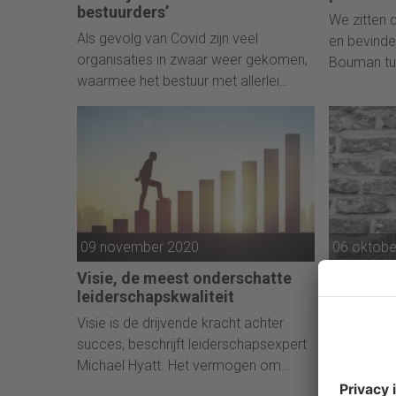
bestuurders’
We zitten 
Als gevolg van Covid zijn veel
en bevinde
organisaties in zwaar weer gekomen,
Bouman tu
waarmee het bestuur met allerlei
basisscena
spanningen te maken krijgt. Hoe ga je
tweedegolf
hier als executive mee om?
09 november 2020
06 oktobe
Visie, de meest onderschatte
Digitaal
leiderschapskwaliteit
met de di
medewer
Visie is de drijvende kracht achter
Het is duid
succes, beschrijft leiderschapsexpert
de miljoen
Michael Hyatt. Het vermogen om
niet digitaa
mogelijkheden voor de toekomst te