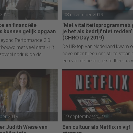
 2020
08 november 2019
e en financiële
‘Met vitaliteitsprogramma’s 
es kunnen gelijk opgaan
je het als bedrijf niet redden’
(CHRO Day 2019)
Beyond Performance 2.0
De HR-top van Nederland kwam o
erbouwd met veel data - uit
november bijeen om stil te staan b
 zoveel nadruk op de
een van de belangrijkste thema’s 
 kant legt als op de
onze tijd: vitaliteit.
prestaties.
ber 2019
19 september 2019
er Judith Wiese van
Een cultuur als Netflix in vijf