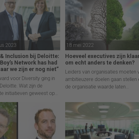
us 2023
18 mei 2022
 & Inclusion bij Deloitte:
Hoeveel executives zijn klaa
 Boy’s Network has had
om echt anders te denken?
maar we zijn er nog niet”
Leiders van organisaties moeten 
rd voor Diversity ging in
ambitieuzere doelen gaan stellen 
eloitte. Wat zijn de
de organisatie waarde laten
te initiatieven geweest op
toevoegen aan de wereld in plaat
 van diversiteit? En welke
van eraan te onttrekken. Dat stell
heeft dit opgeleverd? “Ik
oud-CEO Paul Polman en Andrew
aar heel blij toen we die
Winston in hun nieuwe boek ‘Net
diversiteit wonnen."
Positive’.