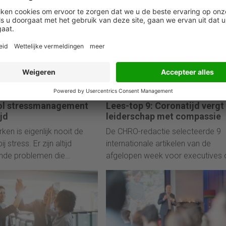
ijn Aslander.
transitie-hoogleraar.
20
05 mei 2020
ol stressmanagement
Lees-top 9: Coronatijd vergt
ijd
leiderschap met compassie
ken is eigenlijk nooit de
De CHRO-redactie selecteerde 9
j stress. Er zijn altijd
internationale artikelen van de
ende problemen die
afgelopen week voor executives 
 moeten worden.'
onder andere ‘compassionate
leadership’ en ‘corporate resilience