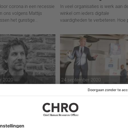
door corona in een recessie
In veel organisaties is werk aan d
n ons volgens Mattijs
winkel om ieders digitale
ssen het gunstige
vaardigheden te verbeteren. Hoe 
rio en slechte
je dat aan?
scenario van het CPB in.
r 2020
24 september 2020
 transformeren begint
‘Programma’s voor
gitale fitheid van de
cultuurverandering werken ni
kers
Voor een transitie is een groot ve
elijk dat een groot deel van
nodig en een kleine coalitie van
en kenniswerkers in dit land
mensen in je organisatie die echt
l ‘fit’ is, stelt technologie-
anders willen, zegt Jan Rotmans