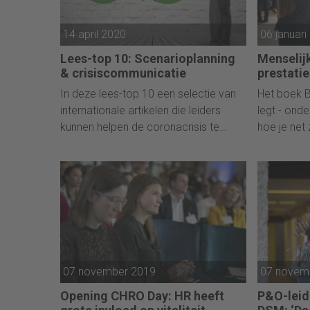
14 april 2020
06 januari
Lees-top 10: Scenarioplanning
Menselijk
& crisiscommunicatie
prestati
In deze lees-top 10 een selectie van
Het boek 
internationale artikelen die leiders
legt - ond
kunnen helpen de coronacrisis te
hoe je net
doorstaan.
menselijke
financiële 
07 november 2019
07 novem
Opening CHRO Day: HR heeft
P&O-leid