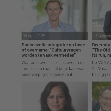
08 april 2025
16 august
Succesvolle integratie na fusie
Diversity
of overname: “Cultuurvragen
“The Old
worden te vaak vermeden”
its run, 
Waarom zoveel fusies en overnames
De M&A Awa
mislukken en hoe het beter kan, was
2022 naar D
onderwerp tijdens een recent
belangrijks
evenement, waar professor Killian
het gebied
McCarthy, Michel Maas en Marien van
resultaten 
Riessen van IntegrationPeople hun
was vorig j
kennis deelden. "Integratie moet al
prijs voor 
vóór de deal worden uitgedacht."