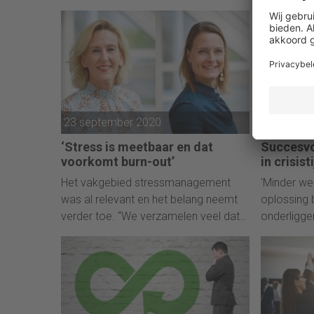
expert Mart
visualiseren en deze toekomstvisie te
delen met anderen onderscheidt
leiders van niet-leiders.
23 september 2020
09 juni 20
‘Stress is meetbaar en dat
Succesv
voorkomt burn-out’
in crisist
Het vakgebied stressmanagement
'Minder wer
was al relevant en het belang neemt
oplossing bi
verder toe. “We verzamelen veel data
onderligg
en zien dat het stressniveau
aangepakt
toeneemt.”