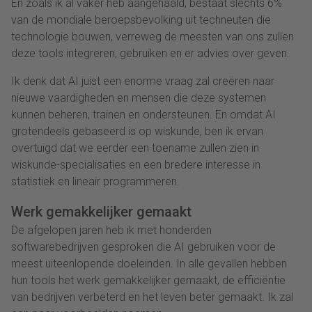
En zoals ik al vaker heb aangehaald, bestaat slechts 6%
van de mondiale beroepsbevolking uit techneuten die
technologie bouwen, verreweg de meesten van ons zullen
deze tools integreren, gebruiken en er advies over geven.
Ik denk dat AI juist een enorme vraag zal creëren naar
nieuwe vaardigheden en mensen die deze systemen
kunnen beheren, trainen en ondersteunen. En omdat AI
grotendeels gebaseerd is op wiskunde, ben ik ervan
overtuigd dat we eerder een toename zullen zien in
wiskunde-specialisaties en een bredere interesse in
statistiek en lineair programmeren.
Werk gemakkelijker gemaakt
De afgelopen jaren heb ik met honderden
softwarebedrijven gesproken die AI gebruiken voor de
meest uiteenlopende doeleinden. In alle gevallen hebben
hun tools het werk gemakkelijker gemaakt, de efficiëntie
van bedrijven verbeterd en het leven beter gemaakt. Ik zal