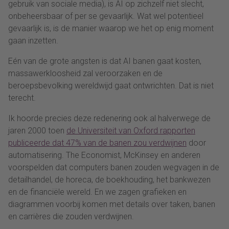
gebruik van sociale media), is AI op zichzelf niet slecht,
onbeheersbaar of per se gevaarlijk. Wat wel potentieel
gevaarlijk is, is de manier waarop we het op enig moment
gaan inzetten.
Eén van de grote angsten is dat AI banen gaat kosten,
massawerkloosheid zal veroorzaken en de
beroepsbevolking wereldwijd gaat ontwrichten. Dat is niet
terecht.
Ik hoorde precies deze redenering ook al halverwege de
jaren 2000 toen
de Universiteit van Oxford rapporten
publiceerde dat 47% van de banen zou verdwijnen
door
automatisering. The Economist, McKinsey en anderen
voorspelden dat computers banen zouden wegvagen in de
detailhandel, de horeca, de boekhouding, het bankwezen
en de financiële wereld. En we zagen grafieken en
diagrammen voorbij komen met details over taken, banen
en carrières die zouden verdwijnen.