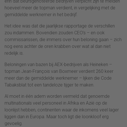
erin dat beursgenoteerde bedrijven verplicht zijn te melden
hoeveel meer de topman verdient, in vergelijking met de
gemiddelde werknemer in het bedrijf.
Het idee was dat die jaarlijkse rapportage de verschillen
zou indammen. Bovendien zouden CEO’s – en ook
commissarissen, die immers over hun beloning gaan – zich
nog eens achter de oren krabben over wat al dan niet
redelijk is.
Beloningen van bazen bij AEX-bedrijven als Heineken –
topman Jean-François van Boxmeer verdient 260 keer
meer dan de gemiddelde werknemer – lijken die Code
Tabaksblat tot een tandeloze tijger te maken.
Al moet in één adem worden vermeld dat genoemde
multinationals veel personeel in Afrika en Azië op de
loonlijst hebben, continenten waar de inkomens veel lager
liggen dan in Europa. Maar toch ligt die loonkloof erg
gevoelig.