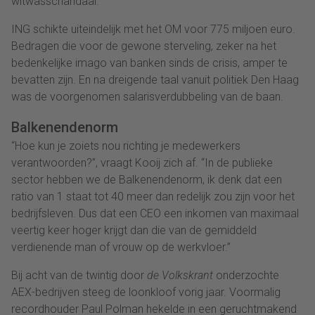
witwasschandaal.
ING schikte uiteindelijk met het OM voor 775 miljoen euro.
Bedragen die voor de gewone sterveling, zeker na het
bedenkelijke imago van banken sinds de crisis, amper te
bevatten zijn. En na dreigende taal vanuit politiek Den Haag
was de voorgenomen salarisverdubbeling van de baan.
Balkenendenorm
“Hoe kun je zoiets nou richting je medewerkers
verantwoorden?”, vraagt Kooij zich af. “In de publieke
sector hebben we de Balkenendenorm, ik denk dat een
ratio van 1 staat tot 40 meer dan redelijk zou zijn voor het
bedrijfsleven. Dus dat een CEO een inkomen van maximaal
veertig keer hoger krijgt dan die van de gemiddeld
verdienende man of vrouw op de werkvloer.”
Bij acht van de twintig door
de Volkskrant
onderzochte
AEX-bedrijven steeg de loonkloof vorig jaar. Voormalig
recordhouder Paul Polman hekelde in een geruchtmakend