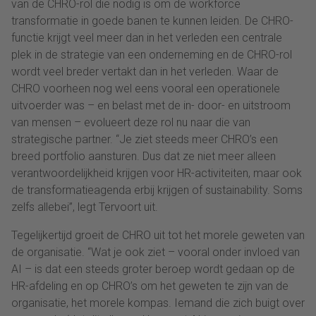
van de CHRO-rol die nodig is om de workforce
transformatie in goede banen te kunnen leiden. De CHRO-
functie krijgt veel meer dan in het verleden een centrale
plek in de strategie van een onderneming en de CHRO-rol
wordt veel breder vertakt dan in het verleden. Waar de
CHRO voorheen nog wel eens vooral een operationele
uitvoerder was – en belast met de in- door- en uitstroom
van mensen – evolueert deze rol nu naar die van
strategische partner. “Je ziet steeds meer CHRO’s een
breed portfolio aansturen. Dus dat ze niet meer alleen
verantwoordelijkheid krijgen voor HR-activiteiten, maar ook
de transformatieagenda erbij krijgen of sustainability. Soms
zelfs allebei”, legt Tervoort uit.
Tegelijkertijd groeit de CHRO uit tot het morele geweten van
de organisatie. “Wat je ook ziet – vooral onder invloed van
AI – is dat een steeds groter beroep wordt gedaan op de
HR-afdeling en op CHRO’s om het geweten te zijn van de
organisatie, het morele kompas. Iemand die zich buigt over