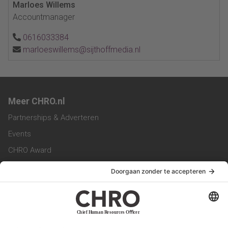
Marloes Willems
Accountmanager
0616033384
marloeswillems@sijthoffmedia.nl
Meer CHRO.nl
Partnerships & Adverteren
Events
CHRO Award
CHRO Community
CHRO Magazine
Service & Contact
Contact