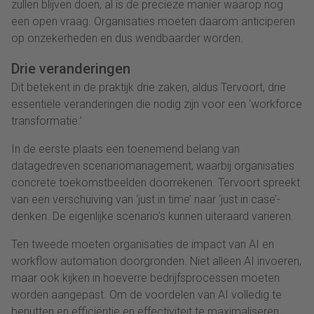
zullen blijven doen, al is de precieze manier waarop nog
een open vraag. Organisaties moeten daarom anticiperen
op onzekerheden en dus wendbaarder worden.
Drie veranderingen
Dit betekent in de praktijk drie zaken, aldus Tervoort, drie
essentiële veranderingen die nodig zijn voor een ‘workforce
transformatie.’
In de eerste plaats een toenemend belang van
datagedreven scenariomanagement, waarbij organisaties
concrete toekomstbeelden doorrekenen. Tervoort spreekt
van een verschuiving van ‘just in time’ naar ‘just in case’-
denken. De eigenlijke scenario’s kunnen uiteraard variëren.
Ten tweede moeten organisaties de impact van AI en
workflow automation doorgronden. Niet alleen AI invoeren,
maar ook kijken in hoeverre bedrijfsprocessen moeten
worden aangepast. Om de voordelen van AI volledig te
benutten en efficiëntie en effectiviteit te maximaliseren,