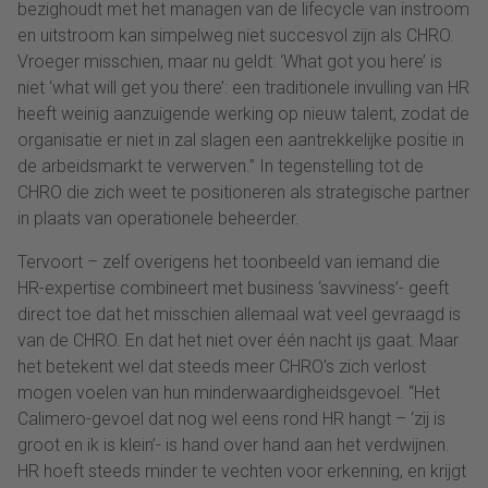
bezighoudt met het managen van de lifecycle van instroom
en uitstroom kan simpelweg niet succesvol zijn als CHRO.
Vroeger misschien, maar nu geldt: ‘What got you here’ is
niet ‘what will get you there’: een traditionele invulling van HR
heeft weinig aanzuigende werking op nieuw talent, zodat de
organisatie er niet in zal slagen een aantrekkelijke positie in
de arbeidsmarkt te verwerven.” In tegenstelling tot de
CHRO die zich weet te positioneren als strategische partner
in plaats van operationele beheerder.
Tervoort – zelf overigens het toonbeeld van iemand die
HR-expertise combineert met business ‘savviness’- geeft
direct toe dat het misschien allemaal wat veel gevraagd is
van de CHRO. En dat het niet over één nacht ijs gaat. Maar
het betekent wel dat steeds meer CHRO’s zich verlost
mogen voelen van hun minderwaardigheidsgevoel. “Het
Calimero-gevoel dat nog wel eens rond HR hangt – ‘zij is
groot en ik is klein’- is hand over hand aan het verdwijnen.
HR hoeft steeds minder te vechten voor erkenning, en krijgt