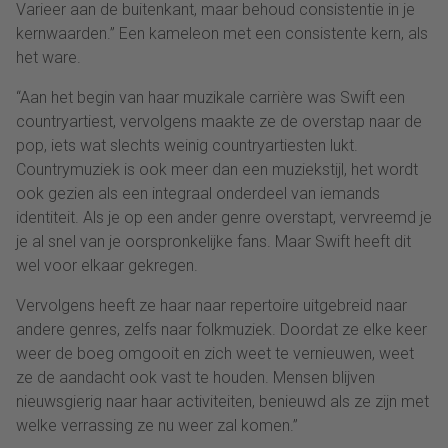
Varieer aan de buitenkant, maar behoud consistentie in je
kernwaarden.” Een kameleon met een consistente kern, als
het ware.
“Aan het begin van haar muzikale carrière was Swift een
countryartiest, vervolgens maakte ze de overstap naar de
pop, iets wat slechts weinig countryartiesten lukt.
Countrymuziek is ook meer dan een muziekstijl, het wordt
ook gezien als een integraal onderdeel van iemands
identiteit. Als je op een ander genre overstapt, vervreemd je
je al snel van je oorspronkelijke fans. Maar Swift heeft dit
wel voor elkaar gekregen.
Vervolgens heeft ze haar naar repertoire uitgebreid naar
andere genres, zelfs naar folkmuziek. Doordat ze elke keer
weer de boeg omgooit en zich weet te vernieuwen, weet
ze de aandacht ook vast te houden. Mensen blijven
nieuwsgierig naar haar activiteiten, benieuwd als ze zijn met
welke verrassing ze nu weer zal komen.”