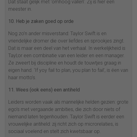
Dat staat gelijk met ‘omhoog vallen’. Zij is hier een
meester in.
10. Heb je zaken goed op orde
Nog zo’n ander misverstand: Taylor Swift is en
vriendelijke dromer die over liefdes en sprookjes zingt.
Dat is maar een deel van het verhaal. In werkelijkheid is
Tayl;or een combinatie van een leider en een manager.
Ze zweert bij discipline en houdt de touwtjes graag in
eigen hand. ‘If yoy fail to plan, you plan to fail’, is éen van
haar motto’s.
11. Wees (ook eens) een antiheld
Leiders worden vaak als mannelijke helden gezien: grote
ego’s met vergaande ambities, die zich door niets of
niemand laten tegenhouden. Taylor Swift is eerder een
vrouwelijke antiheld: zij richt zich op microrelaties, is
sociaal voelend en stelt zich kwetsbaar op.