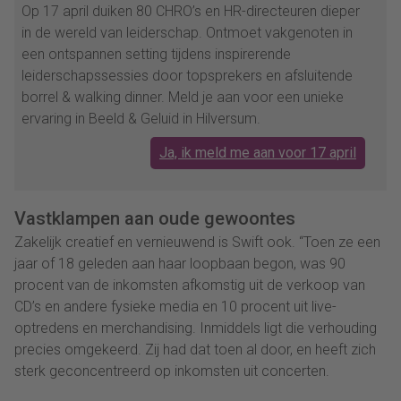
Op 17 april duiken 80 CHRO’s en HR-directeuren dieper
in de wereld van leiderschap. Ontmoet vakgenoten in
een ontspannen setting tijdens inspirerende
leiderschapssessies door topsprekers en afsluitende
borrel & walking dinner. Meld je aan voor een unieke
ervaring in Beeld & Geluid in Hilversum.
Ja, ik meld me aan voor 17 april
Vastklampen aan oude gewoontes
Zakelijk creatief en vernieuwend is Swift ook. “Toen ze een
jaar of 18 geleden aan haar loopbaan begon, was 90
procent van de inkomsten afkomstig uit de verkoop van
CD’s en andere fysieke media en 10 procent uit live-
optredens en merchandising. Inmiddels ligt die verhouding
precies omgekeerd. Zij had dat toen al door, en heeft zich
sterk geconcentreerd op inkomsten uit concerten.