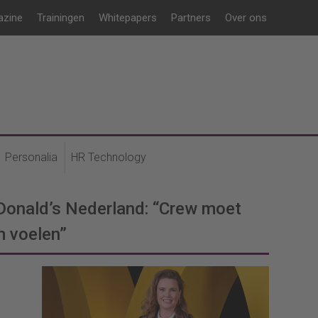
azine
Trainingen
Whitepapers
Partners
Over ons
Personalia
HR Technology
onald’s Nederland: “Crew moet
m voelen”