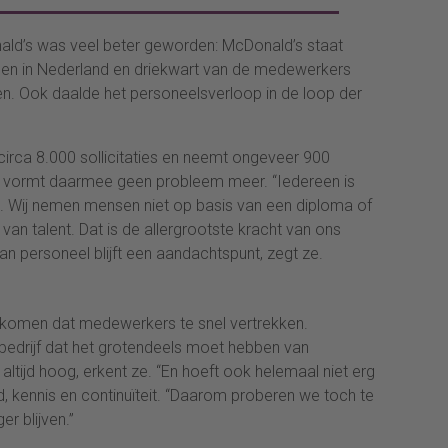
ald’s was veel beter geworden: McDonald’s staat
anen in Nederland en driekwart van de medewerkers
len. Ook daalde het personeelsverloop in de loop der
circa 8.000 sollicitaties en neemt ongeveer 900
 vormt daarmee geen probleem meer. “Iedereen is
 Wij nemen mensen niet op basis van een diploma of
an talent. Dat is de allergrootste kracht van ons
van personeel blijft een aandachtspunt, zegt ze.
oorkomen dat medewerkers te snel vertrekken.
 bedrijf dat het grotendeels moet hebben van
altijd hoog, erkent ze. “En hoeft ook helemaal niet erg
ld, kennis en continuïteit. “Daarom proberen we toch te
r blijven.”