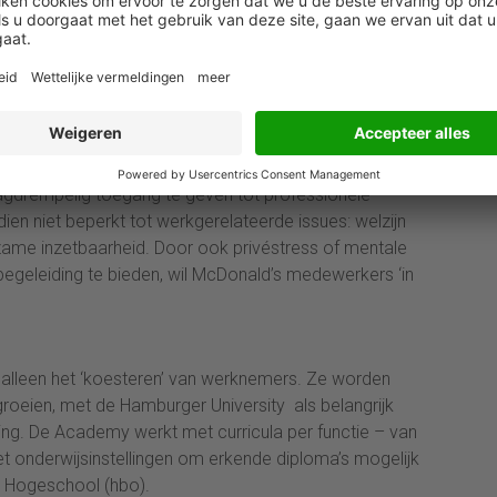
 afrondende fase zat van zijn
rden”
ld’s hanteert is de samenwerking met OpenUp.
Rooth samen met dit welzijnsplatform om medewerkers
gdrempelig toegang te geven tot professionele
en niet beperkt tot werkgerelateerde issues: welzijn
rzame inzetbaarheid. Door ook privéstress of mentale
egeleiding te bieden, wil McDonald’s medewerkers ‘in
n alleen het ‘koesteren’ van werknemers. Ze worden
roeien, met de Hamburger University als belangrijk
ling. De Academy werkt met curricula per functie – van
t onderwijsinstellingen om erkende diploma’s mogelijk
 Hogeschool (hbo).