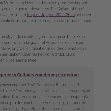
 van McDonald’s Nederland om een positieve impact te
j en de eigen medewerkers. De ‘Culture of Care’,
tewel, zoals het
Impact Rapport 2024-2025
het noemt
positieve impact te maken op planeet, maatschappij
in blijvende investeringen in welzijn en betrokken
nemers. Daarbij gaat het vooral om drie zaken:
mte voor groei en talent en in de derde plaats een
n aan ziekenhuizen via het Ronald McDonald
en bij de eerste twee.
gereeks Cultuurverandering en gedrag
menwerking met TIAS School for Business and
y biedt HR Academy je inzicht in cultuur en gedrag in
saties. Door een combinatie van wetenschappelijke
ten en praktijkgerichte interventies krijg je concrete
tten om gedrag effectief te sturen en duurzame