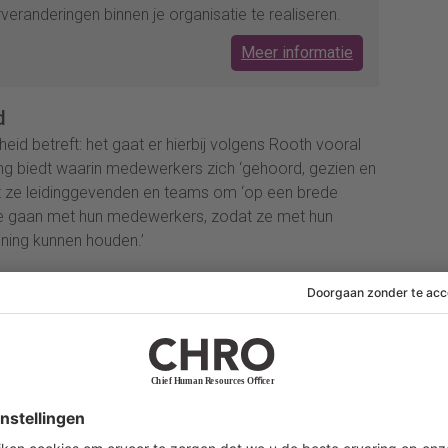
rveranderingen binnen je organisatie te realiseren.
Meer informatie
d
id betreft: het gaat er hierbij volgens Rooth vooral
 biedt waarin medewerkers zich ‘gehoord, gezien en
 ze leidinggevenden en teams om ‘op een brede
 te gaan met hun medewerkers, zodat ze met hun
ning kunnen houden.’
tten we onze mensen en de cultuur centraal. En zijn er
s in de restaurants veel verschillende (lokale)
idingen die worden aangeboden tot welzijnsmanager en
orden ingezet voor hun medewerkers.”
mee in een McDonald’s-
 waar ik aan de praat raakte met