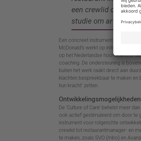
een crewlid die in de
studie om arts te wo
Een concreet instrument dat McDona
McDonald’s werkt op initiatief van 
op het Nederlandse hoofdkantoor laa
coaching. De ondersteuning is bovendi
buiten het werk raakt direct aan duu
klachten bespreekbaar te maken en b
hun kracht’ zetten.
Ontwikkelingsmogelijkheden
De ‘Culture of Care’ behelst meer da
ook actief gestimuleerd om door te g
instrument voor rolgerichte ontwikke
crewlid tot restaurantmanager- en me
te maken, zoals SVO (mbo) en Avans