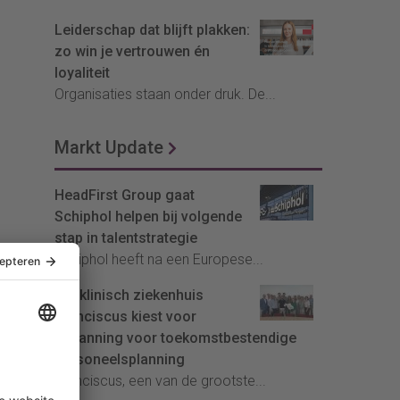
Leiderschap dat blijft plakken:
zo win je vertrouwen én
loyaliteit
Organisaties staan onder druk. De...
Markt Update
HeadFirst Group gaat
Schiphol helpen bij volgende
stap in talentstrategie
Schiphol heeft na een Europese...
Topklinisch ziekenhuis
Franciscus kiest voor
InPlanning voor toekomstbestendige
personeelsplanning
Franciscus, een van de grootste...