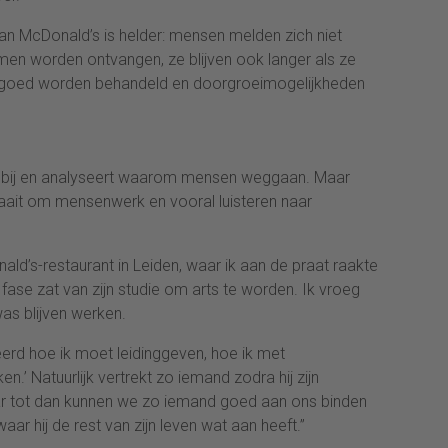
van McDonald’s is helder: mensen melden zich niet
men worden ontvangen, ze blijven ook langer als ze
e goed worden behandeld en doorgroeimogelijkheden
s bij en analyseert waarom mensen weggaan. Maar
raait om mensenwerk en vooral luisteren naar
ld’s-restaurant in Leiden, waar ik aan de praat raakte
fase zat van zijn studie om arts te worden. Ik vroeg
as blijven werken.
eleerd hoe ik moet leidinggeven, hoe ik met
.’ Natuurlijk vertrekt zo iemand zodra hij zijn
ar tot dan kunnen we zo iemand goed aan ons binden
aar hij de rest van zijn leven wat aan heeft.”