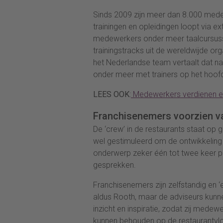
Sinds 2009 zijn meer dan 8.000 med
trainingen en opleidingen loopt via e
medewerkers onder meer taalcursus
trainingstracks uit de wereldwijde or
het Nederlandse team vertaalt dat naa
onder meer met trainers op het hoofd
LEES OOK
:
Medewerkers verdienen e
Franchisenemers voorzien va
De ‘crew’ in de restaurants staat op
wel gestimuleerd om de ontwikkeling
onderwerp zeker één tot twee keer pe
gesprekken.
Franchisenemers zijn zelfstandig en 
aldus Rooth, maar de adviseurs kunne
inzicht en inspiratie, zodat zij mede
kunnen behouden op de restaurantvlo