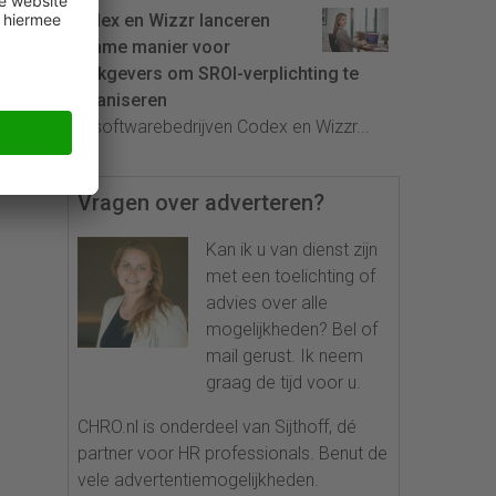
Codex en Wizzr lanceren
slimme manier voor
werkgevers om SROI-verplichting te
organiseren
De softwarebedrijven Codex en Wizzr...
Vragen over adverteren?
Kan ik u van dienst zijn
met een toelichting of
advies over alle
mogelijkheden? Bel of
mail gerust. Ik neem
graag de tijd voor u.
CHRO.nl is onderdeel van Sijthoff, dé
partner voor HR professionals. Benut de
vele advertentiemogelijkheden.