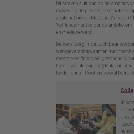
Dit streven sluit aan op de ambities
maken op de planeet, de maatschappi
zoals het binnen McDonald’s heet. Of
‘het fundament onder de ambitie om 
en medewerkers’.
De kern: ‘zorg’ moet zichtbaar worden 
werkgeverschap, samen met franchise
mentale en financiële gezondheid, rui
brede sociale impact (denk aan steu
Kinderfonds). Rooth is vooral betrokk
Colle
In sa
Societ
organi
inzich
handva