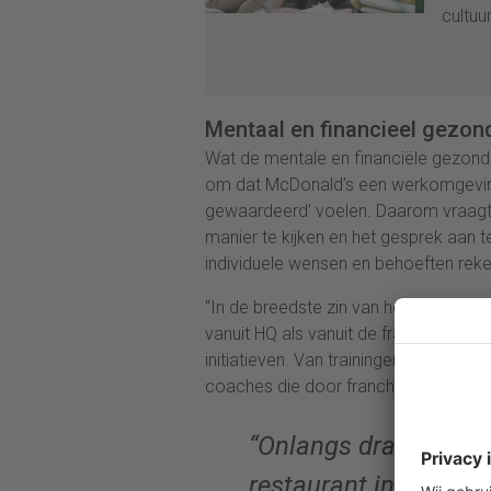
cultuu
Mentaal en financieel gezon
Wat de mentale en financiële gezondhe
om dat McDonald’s een werkomgeving
gewaardeerd’ voelen. Daarom vraagt
manier te kijken en het gesprek aan
individuele wensen en behoeften reke
“In de breedste zin van het woord, ze
vanuit HQ als vanuit de franchisenemer
initiatieven. Van trainingen en ople
coaches die door franchisenemers w
“Onlangs draaide ik 
restaurant in Leiden,