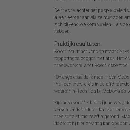
De theorie achter het people-beleid 
alleen eerder aan als ze met open ar
zich blijvend welkom voelen – als z
hebben.
Praktijkresultaten
Rooth houdt het verloop maandelijk
rapportages zeggen niet alles. Het d
medewerkers vindt Rooth essentieel.
“Onlangs draaide ik mee in een McDona
met een crewlid die in de afrondende 
waarom hij toch nog bij McDonald’s w
Zijn antwoord: ‘Ik heb bij jullie wel g
verschillende culturen kan samenwerken
medische studie heeft afgerond. Ma
doordat hij hier ervaring kan opdoen w