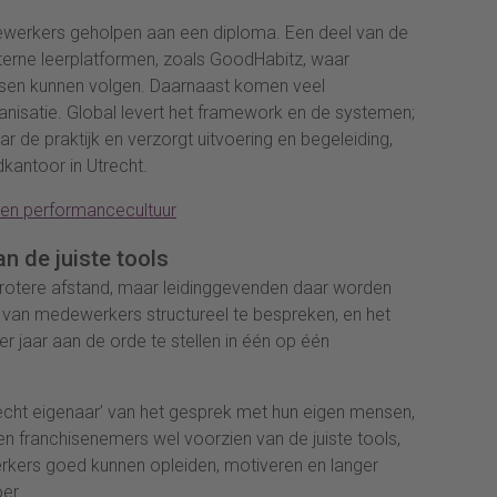
ewerkers geholpen aan een diploma. Een deel van de
xterne leerplatformen, zoals GoodHabitz, waar
sen kunnen volgen. Daarnaast komen veel
ganisatie. Global levert het framework en de systemen;
r de praktijk en verzorgt uitvoering en begeleiding,
kantoor in Utrecht.
en performancecultuur
n de juiste tools
 grotere afstand, maar leidinggevenden daar worden
 van medewerkers structureel te bespreken, en het
r jaar aan de orde te stellen in één op één
‘echt eigenaar’ van het gesprek met hun eigen mensen,
n franchisenemers wel voorzien van de juiste tools,
werkers goed kunnen opleiden, motiveren en langer
er.