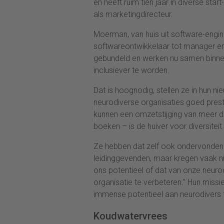
en heeft ruim tien jaar in diverse st
als marketingdirecteur.
Moerman, van huis uit software-engin
softwareontwikkelaar tot manager en
gebundeld en werken nu samen binnen B
inclusiever te worden.
Dat is hoognodig, stellen ze in hun 
neurodiverse organisaties goed prest
kunnen een omzetstijging van meer d
boeken – is de huiver voor diversiteit
Ze hebben dat zelf ook ondervonden
leidinggevenden, maar kregen vaak n
ons potentieel of dat van onze neuro
organisatie te verbeteren.” Hun missie
immense potentieel aan neurodivers t
Koudwatervrees