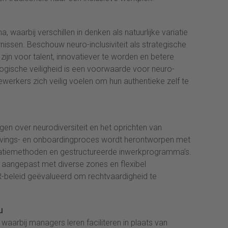
waarbij verschillen in denken als natuurlijke variatie
nissen. Beschouw neuro-inclusiviteit als strategische
ijn voor talent, innovatiever te worden en betere
logische veiligheid is een voorwaarde voor neuro-
edewerkers zich veilig voelen om hun authentieke zelf te
gen over neurodiversiteit en het oprichten van
vings- en onboardingproces wordt herontworpen met
icitatiemethoden en gestructureerde inwerkprogramma’s.
t aangepast met diverse zones en flexibel
HR-beleid geëvalueerd om rechtvaardigheid te
u
 waarbij managers leren faciliteren in plaats van