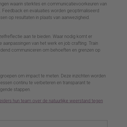
ingen waarin sterktes en communicatievoorkeuren van
. Feedback en evaluaties worden geoptimaliseerd
sen op resultaten in plaats van aanwezigheid.
zelfreflectie aan te bieden. Waar nodig komt er
e aanpassingen van het werk en job crafting. Train
bindend communiceren om behoeften en grenzen op
sgroepen om impact te meten. Deze inzichten worden
cessen continu te verbeteren en transparant te
lgende stappen.
eiders hun team over de natuurlijke weerstand tegen