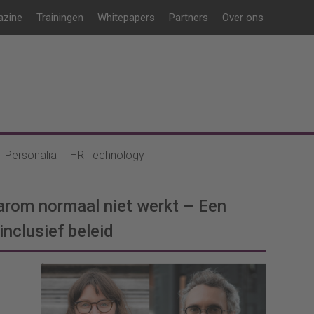
azine
Trainingen
Whitepapers
Partners
Over ons
Personalia
HR Technology
rom normaal niet werkt – Een
inclusief beleid