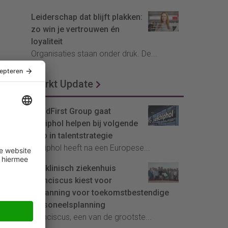
Leiderschap dat blijft plakken:
zo win je vertrouwen én
loyaliteit
Organisaties staan onder druk. De...
Markt Update
HeadFirst Group gaat
Schiphol helpen bij volgende
stap in talentstrategie
Schiphol heeft na een Europese...
Topklinisch ziekenhuis
Franciscus kiest voor
InPlanning voor toekomstbestendige
personeelsplanning
Franciscus, een van de grootste...