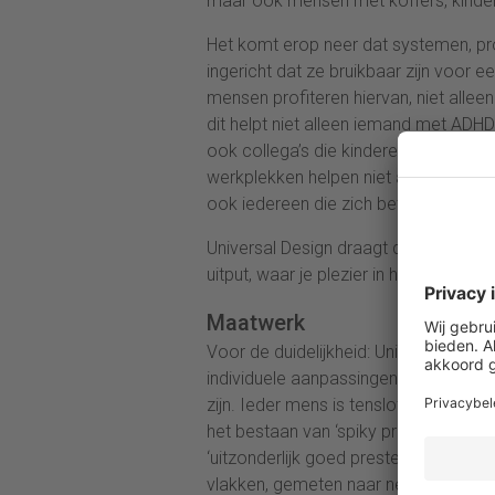
maar ook mensen met koffers, kind
Het komt erop neer dat systemen, p
ingericht dat ze bruikbaar zijn voor e
mensen profiteren hiervan, niet allee
dit helpt niet alleen iemand met ADH
ook collega’s die kinderen naar scho
werkplekken helpen niet alleen autist
ook iedereen die zich beter kan conc
Universal Design draagt dus bij tot w
uitput, waar je plezier in hebt, waar j
Maatwerk
Voor de duidelijkheid: Universal Des
individuele aanpassingen kunnen wor
zijn. Ieder mens is tenslotte uniek,
het bestaan van ‘spiky profiles’, dat
‘uitzonderlijk goed presteren op bepa
vlakken, gemeten naar neurotypische 