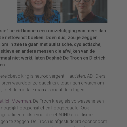
sief beleid kunnen een omzetstijging van meer dan
de nettowinst boeken. Doen dus, zou je zeggen.
g om in zee te gaan met autistische, dyslectische,
sitieve en andere mensen die afwijken van de
aal niet werkt, laten Daphné De Troch en Dietrich
en.
reldbevolking is neurodivergent – autisten, ADHD’ers,
 brein waardoor ze dagelijks uitdagingen ervaren om
n, met de modale man als maat der dingen.
ietrich Moerman
. De Troch kreeg als volwassene een
 mogelijk hoogsensitief en hoogbegaafd. Ook
iagnosticeerd als iemand met ADHD en autisme.
egen te zeggen. De Troch is afgestudeerd econonoom