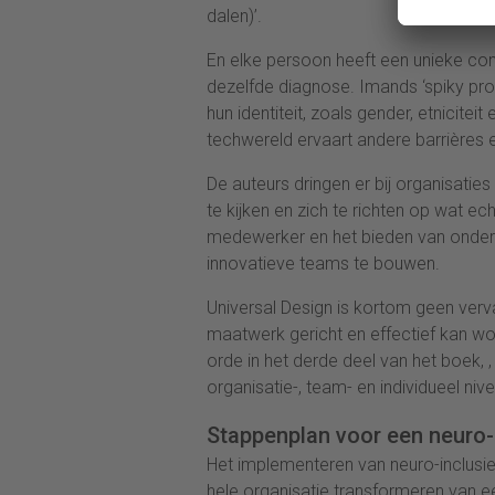
dalen)’.
En elke persoon heeft een unieke co
dezelfde diagnose. Imands ‘spiky pro
hun identiteit, zoals gender, etnicitei
techwereld ervaart andere barrières 
De auteurs dringen er bij organisati
te kijken en zich te richten op wat ech
medewerker en het bieden van onder
innovatieve teams te bouwen.
Universal Design is kortom geen ve
maatwerk gericht en effectief kan wo
orde in het derde deel van het boek, 
organisatie-, team- en individueel niv
Stappenplan voor een neuro-
Het implementeren van neuro-inclusie
hele organisatie transformeren van ee