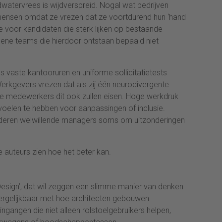
dwatervrees is wijdverspreid. Nogal wat bedrijven
mensen omdat ze vrezen dat ze voortdurend hun ‘hand
e voor kandidaten die sterk lijken op bestaande
ne teams die hierdoor ontstaan bepaald niet
vaste kantooruren en uniforme sollicitatietests
 Werkgevers vrezen dat als zij één neurodivergente
ere medewerkers dit ook zullen eisen. Hoge werkdruk
voelen te hebben voor aanpassingen of inclusie.
inderen welwillende managers soms om uitzonderingen
e auteurs zien hoe het beter kan.
Design’, dat wil zeggen een slimme manier van denken
vergelijkbaar met hoe architecten gebouwen
ngangen die niet alleen rolstoelgebruikers helpen,