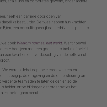
art-ups, scale-ups en corporates gewerkt, onder andere
eer, heeft een carrière doorlopen van
 dagelijks bestuurder. De twee hebben hun krachten
jièn, een consultingbedrijf dat bedrijven helpt neuro-
nieuwe boek
Waarom normaal niet werkt
. Want hoewel
eren – bedrijven met een goed neuro-inclusief beleid
an een kwart en een verdubbeling van de nettowinst
 groot.
: “We waren allebei capabele medewerkers en
iet het begrip, de omgeving en de ondersteuning om
divergente teamleden te laten gelden en zo de
 is helder: ertoe bijdragen dat organisaties het
alent beter gaan benutten.