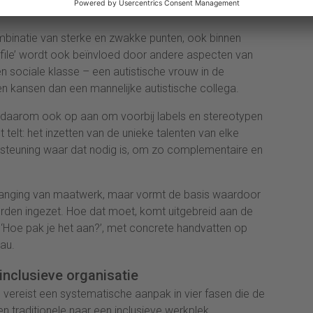
mbinatie van sterke en zwakke punten, ook binnen
file’ wordt ook beïnvloed door andere aspecten van
t en sociale klasse – een autistische vrouw in de
en kansen dan een mannelijke autistische collega.
es daarom ook op aan om voorbij labels en stereotypen
t telt: het inzetten van de unieke talenten van elke
steuning waar dat nodig is, om zo complementaire en
rvanging van maatwerk, maar vormt de basis waardoor
rden ingezet. Hoe dat moet, komt uitgebreid aan de
, ‘Hoe pak je het aan?’, met concrete handvatten op
eau.
inclusieve organisatie
 vereist een systematische aanpak in vier fasen die de
n traditionele naar een inclusieve werkplek.