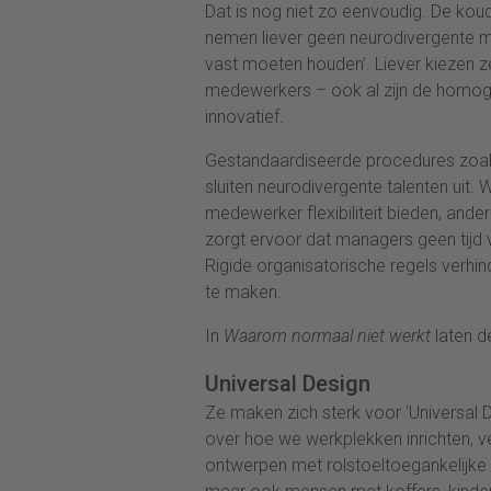
Dat is nog niet zo eenvoudig. De kou
nemen liever geen neurodivergente 
vast moeten houden’. Liever kiezen z
medewerkers – ook al zijn de homoge
innovatief.
Gestandaardiseerde procedures zoals 
sluiten neurodivergente talenten uit.
medewerker flexibiliteit bieden, and
zorgt ervoor dat managers geen tijd 
Rigide organisatorische regels verh
te maken.
In
Waarom normaal niet werkt
laten d
Universal Design
Ze maken zich sterk voor ‘Universal 
over hoe we werkplekken inrichten, 
ontwerpen met rolstoeltoegankelijke i