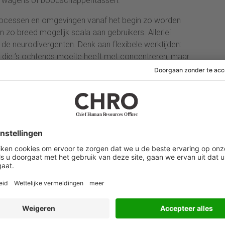
erwagens of boodschappentassen.
rocessen en omgevingen vanaf het begin zo worden
en zo breed mogelijk scala aan gebruikers. Allerlei
n de neurodivergenten. Denk aan flexibele werktijden:
D die ’s ochtends moeite heeft met concentreren, maar
ol moeten brengen of ouders verzorgen. Stille
ische medewerkers die gevoelig zijn voor geluid, maar
entreren zonder afleiding.
at ‘werkbaar werk’ wordt genoemd: werk dat je niet
e kunt groeien en dat ruimte laat voor je privéleven.
ign is geen eindoplossing maar een fundament waarop
den gebouwd. Want natuurlijk kunnen die ook nodig
 ook ieder neurodivergent mens. De auteurs onderkennen
 wil zeggen dat neurodivergente personen vaak
alde gebieden (de pieken), terwijl ze op andere
standaarden, aanzienlijke uitdagingen ervaren (de