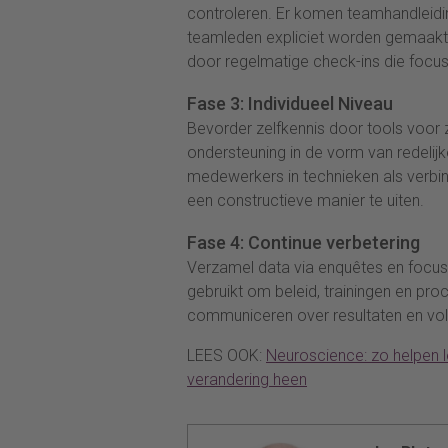
controleren. Er komen teamhandleid
teamleden expliciet worden gemaakt
door regelmatige check-ins die focus
Fase 3: Individueel Niveau
Bevorder zelfkennis door tools voor 
ondersteuning in de vorm van redelijk
medewerkers in technieken als ver
een constructieve manier te uiten.
Fase 4: Continue verbetering
Verzamel data via enquêtes en focu
gebruikt om beleid, trainingen en pro
communiceren over resultaten en vo
LEES OOK:
Neuroscience: zo helpen l
verandering heen