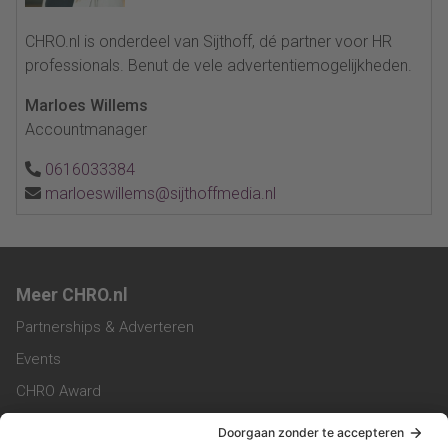
CHRO.nl is onderdeel van Sijthoff, dé partner voor HR
professionals. Benut de vele advertentiemogelijkheden.
Marloes Willems
Accountmanager
0616033384
marloeswillems@sijthoffmedia.nl
Meer CHRO.nl
Partnerships & Adverteren
Events
CHRO Award
CHRO Community