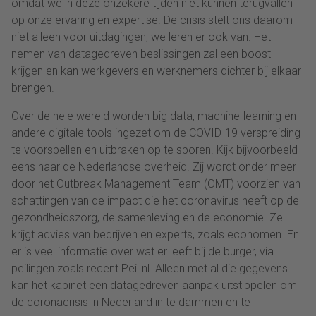
omdat we in deze onzekere tijden niet kunnen terugvallen
op onze ervaring en expertise. De crisis stelt ons daarom
niet alleen voor uitdagingen, we leren er ook van. Het
nemen van datagedreven beslissingen zal een boost
krijgen en kan werkgevers en werknemers dichter bij elkaar
brengen.
Over de hele wereld worden big data, machine-learning en
andere digitale tools ingezet om de COVID-19 verspreiding
te voorspellen en uitbraken op te sporen. Kijk bijvoorbeeld
eens naar de Nederlandse overheid. Zij wordt onder meer
door het Outbreak Management Team (OMT) voorzien van
schattingen van de impact die het coronavirus heeft op de
gezondheidszorg, de samenleving en de economie. Ze
krijgt advies van bedrijven en experts, zoals economen. En
er is veel informatie over wat er leeft bij de burger, via
peilingen zoals recent Peil.nl. Alleen met al die gegevens
kan het kabinet een datagedreven aanpak uitstippelen om
de coronacrisis in Nederland in te dammen en te