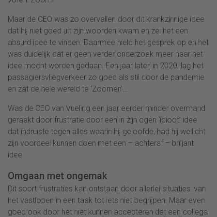
Maar de CEO was zo overvallen door dit krankzinnige idee
dat hij niet goed uit zijn woorden kwam en zei het een
absurd idee te vinden. Daarmee hield het gesprek op en het
was duidelijk dat er geen verder onderzoek meer naar het
idee mocht worden gedaan. Een jaar later, in 2020, lag het
passagiersvliegverkeer zo goed als stil door de pandemie
en zat de hele wereld te ‘Zoomen’…
Was de CEO van Vueling een jaar eerder minder overmand
geraakt door frustratie door een in zijn ogen ‘idioot’ idee
dat indruiste tegen alles waarin hij geloofde, had hij wellicht
zijn voordeel kunnen doen met een – achteraf – briljant
idee.
Omgaan met ongemak
Dit soort frustraties kan ontstaan door allerlei situaties: van
het vastlopen in een taak tot iets niet begrijpen. Maar even
goed ook door het niet kunnen accepteren dat een collega