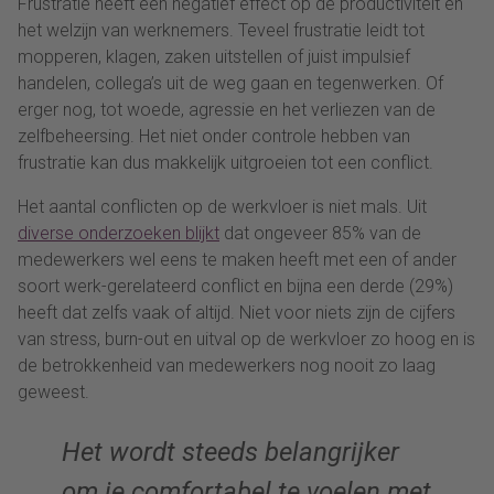
Frustratie heeft een negatief effect op de productiviteit en
het welzijn van werknemers. Teveel frustratie leidt tot
mopperen, klagen, zaken uitstellen of juist impulsief
handelen, collega’s uit de weg gaan en tegenwerken. Of
erger nog, tot woede, agressie en het verliezen van de
zelfbeheersing. Het niet onder controle hebben van
frustratie kan dus makkelijk uitgroeien tot een conflict.
Het aantal conflicten op de werkvloer is niet mals. Uit
diverse onderzoeken blijkt
dat ongeveer 85% van de
medewerkers wel eens te maken heeft met een of ander
soort werk-gerelateerd conflict en bijna een derde (29%)
heeft dat zelfs vaak of altijd. Niet voor niets zijn de cijfers
van stress, burn-out en uitval op de werkvloer zo hoog en is
de betrokkenheid van medewerkers nog nooit zo laag
geweest.
Het wordt steeds belangrijker
om je comfortabel te voelen met