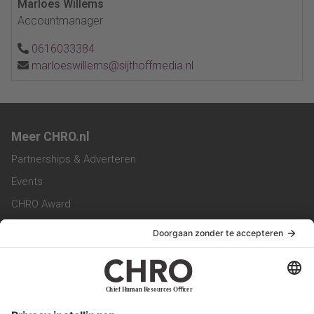
Marloes Willems
Accountmanager
0616033384
marloeswillems@sijthoffmedia.nl
Meer CHRO.nl
Partnerships & Adverteren
Events
CHRO Award
CHRO Community
CHRO Magazine
Service & Contact
Contact