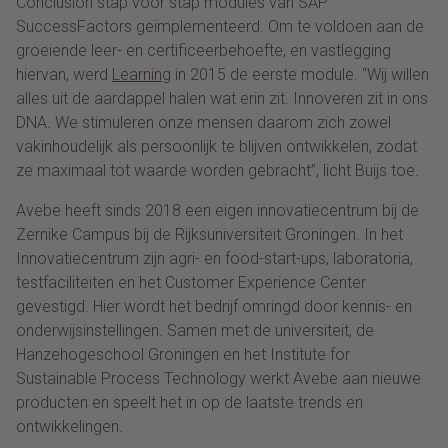
Conclusion stap voor stap modules van SAP
SuccessFactors geïmplementeerd. Om te voldoen aan de
groeiende leer- en certificeerbehoefte, en vastlegging
hiervan, werd
Learning
in 2015 de eerste module. “Wij willen
alles uit de aardappel halen wat erin zit. Innoveren zit in ons
DNA. We stimuleren onze mensen daarom zich zowel
vakinhoudelijk als persoonlijk te blijven ontwikkelen, zodat
ze maximaal tot waarde worden gebracht”, licht Buijs toe.
Avebe heeft sinds 2018 een eigen innovatiecentrum bij de
Zernike Campus bij de Rijksuniversiteit Groningen. In het
Innovatiecentrum zijn agri- en food-start-ups, laboratoria,
testfaciliteiten en het Customer Experience Center
gevestigd. Hier wordt het bedrijf omringd door kennis- en
onderwijsinstellingen. Samen met de universiteit, de
Hanzehogeschool Groningen en het Institute for
Sustainable Process Technology werkt Avebe aan nieuwe
producten en speelt het in op de laatste trends en
ontwikkelingen.