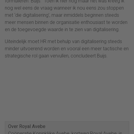
formulieren. Buijs: “Toen ik hier nog maar net was kreeg ik
nog wel eens de vraag wanneer ik nou eens zou stoppen
met ‘die digitalisering’, maar inmiddels beginnen steeds
meer mensen binnen de organisatie enthousiast te worden
en de toegevoegde waarde in te zien van digitalisering.
Uiteindelijk moet HR met behulp van digitalisering steeds
minder uitvoerend worden en vooral een meer tactische en
strategische rol gaan vervullen, concludeert Buijs.
Over Royal Avebe
Coöperatie Koninklijke Avebe, kortweg Royal Avebe, is