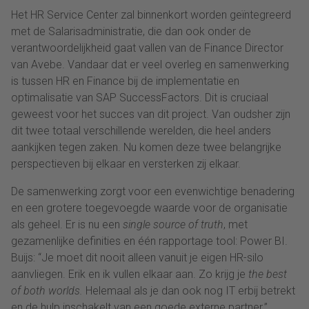
Het HR Service Center zal binnenkort worden geïntegreerd
met de Salarisadministratie, die dan ook onder de
verantwoordelijkheid gaat vallen van de Finance Director
van Avebe. Vandaar dat er veel overleg en samenwerking
is tussen HR en Finance bij de implementatie en
optimalisatie van SAP SuccessFactors. Dit is cruciaal
geweest voor het succes van dit project. Van oudsher zijn
dit twee totaal verschillende werelden, die heel anders
aankijken tegen zaken. Nu komen deze twee belangrijke
perspectieven bij elkaar en versterken zij elkaar.
De samenwerking zorgt voor een evenwichtige benadering
en een grotere toegevoegde waarde voor de organisatie
als geheel. Er is nu een
single source of truth
, met
gezamenlijke definities en één rapportage tool: Power BI.
Buijs: “Je moet dit nooit alleen vanuit je eigen HR-silo
aanvliegen. Erik en ik vullen elkaar aan. Zo krijg je
the best
of both worlds.
Helemaal als je dan ook nog IT erbij betrekt
en de hulp inschakelt van een goede externe partner.”