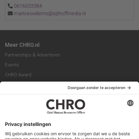
0616033384
marloeswillems@sijthoffmedia.nl
Meer CHRO.nl
Partnerships & Adverteren
Events
CHRO Award
CHRO Community
CHRO Magazine
Service & Contact
Contact
Werken bij ons
Privacy Statement