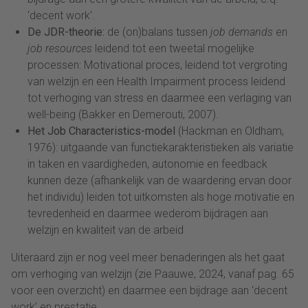
‘decent work’.
De JDR-theorie:
de (on)balans tussen
job demands
en
job resources
leidend tot een tweetal mogelijke
processen: Motivational proces, leidend tot vergroting
van welzijn en een Health Impairment process leidend
tot verhoging van stress en daarmee een verlaging van
well-being (Bakker en Demerouti, 2007).
Het Job Characteristics-model
(Hackman en Oldham,
1976): uitgaande van functiekarakteristieken als variatie
in taken en vaardigheden, autonomie en feedback
kunnen deze (afhankelijk van de waardering ervan door
het individu) leiden tot uitkomsten als hoge motivatie en
tevredenheid en daarmee wederom bijdragen aan
welzijn en kwaliteit van de arbeid
Uiteraard zijn er nog veel meer benaderingen als het gaat
om verhoging van welzijn (zie Paauwe, 2024, vanaf pag. 65
voor een overzicht) en daarmee een bijdrage aan ‘decent
work’ en prestatie