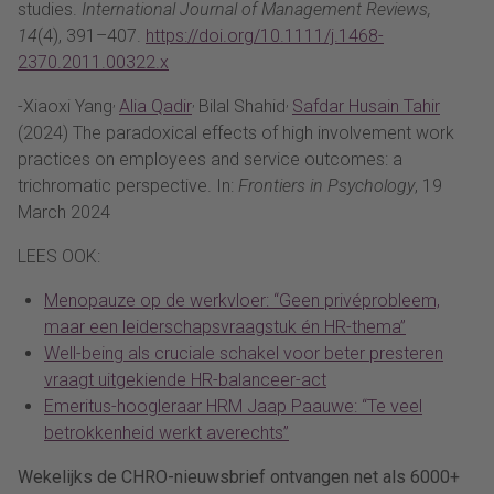
studies.
International Journal of Management Reviews,
14
(4), 391–407.
https://doi.org/10.1111/j.1468-
2370.2011.00322.x
,
,
,
-Xiaoxi Yang
Alia Qadir
Bilal Shahid
Safdar Husain Tahir
(2024) The paradoxical effects of high involvement work
practices on employees and service outcomes: a
trichromatic perspective. In:
Frontiers in Psychology
, 19
March 2024
LEES OOK:
Menopauze op de werkvloer: “Geen privéprobleem,
maar een leiderschapsvraagstuk én HR-thema”
Well-being als cruciale schakel voor beter presteren
vraagt uitgekiende HR-balanceer-act
Emeritus-hoogleraar HRM Jaap Paauwe: “Te veel
betrokkenheid werkt averechts”
Wekelijks de CHRO-nieuwsbrief ontvangen net als 6000+