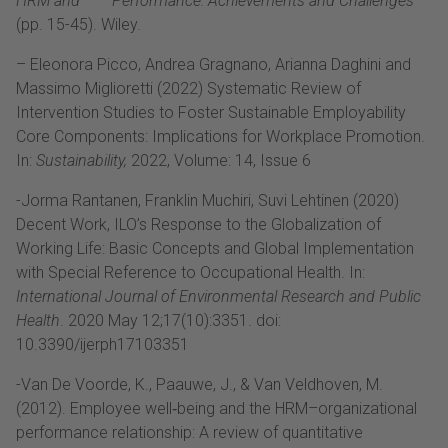
HRM and Performance: Achievements and Challenges
(pp. 15-45). Wiley.
– Eleonora Picco, Andrea Gragnano, Arianna Daghini and
Massimo Miglioretti (2022) Systematic Review of
Intervention Studies to Foster Sustainable Employability
Core Components: Implications for Workplace Promotion.
In:
Sustainability,
2022, Volume: 14, Issue 6
-Jorma Rantanen, Franklin Muchiri, Suvi Lehtinen (2020)
Decent Work, ILO’s Response to the Globalization of
Working Life: Basic Concepts and Global Implementation
with Special Reference to Occupational Health. In:
International Journal of Environmental Research and Public
Health
. 2020 May 12;17(10):3351. doi:
10.3390/ijerph17103351
-Van De Voorde, K., Paauwe, J., & Van Veldhoven, M.
(2012). Employee well‐being and the HRM–organizational
performance relationship: A review of quantitative