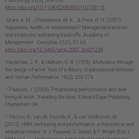
Psychology, 22
(3), 309-328.
https://doi.org/10.1108/02683940710733115
-Grant, A. M. , Christianson, M. K. , & Price, R. H. (2007).
Happiness, health, or relationships? Managerial practices
and employee well-being tradeoffs.
Academy of
Management Executive, 21
(1), 51-63.
https://doi.org/10.5465/amp.2007.26421238
-Hackman, J. R., & Oldham, G. R. (1976). Motivation through
the design of work: Test of a theory.
Organizational Behavior
and Human Performance, 16
(2), 250-279.
– Paauwe, J. (2024). Progressing performance and well-
being at work: Travelling the loop. Edward Elgar Publishing.
Cheltenham UK.
– Peccei, R., van de Voorde, K., & van Veldhoven, M.
(2013). HRM, well-being and performance: a theoretical and
empirical review. In J. Paauwe, D. Guest, & P Wright (Eds.),