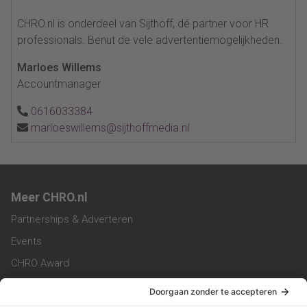
CHRO.nl is onderdeel van Sijthoff, dé partner voor HR
professionals. Benut de vele advertentiemogelijkheden.
Marloes Willems
Accountmanager
0616033384
marloeswillems@sijthoffmedia.nl
Meer CHRO.nl
Partnerships & Adverteren
Events
CHRO Award
CHRO Community