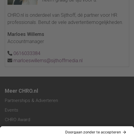
CHRO.nl is onderdeel van Sijthoff, dé partner voor HR
professionals. Benut de vele advertentiemogelijkheden.
Marloes Willems
Accountmanager
0616033384
marloeswillems@sijthoffmedia.nl
Meer CHRO.nl
Partnerships & Adverteren
Events
CHRO Award
CHRO Community