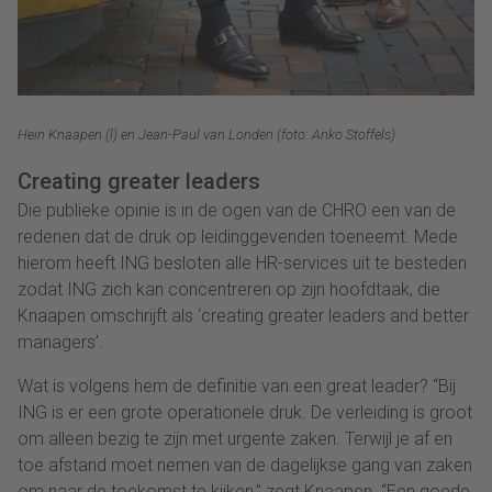
Hein Knaapen (l) en Jean-Paul van Londen (foto: Anko Stoffels)
Creating greater leaders
Die publieke opinie is in de ogen van de CHRO een van de
redenen dat de druk op leidinggevenden toeneemt. Mede
hierom heeft ING besloten alle HR-services uit te besteden
zodat ING zich kan concentreren op zijn hoofdtaak, die
Knaapen omschrijft als ‘creating greater leaders and better
managers’.
Wat is volgens hem de definitie van een great leader? “Bij
ING is er een grote operationele druk. De verleiding is groot
om alleen bezig te zijn met urgente zaken. Terwijl je af en
toe afstand moet nemen van de dagelijkse gang van zaken
om naar de toekomst te kijken,” zegt Knaapen. “Een goede