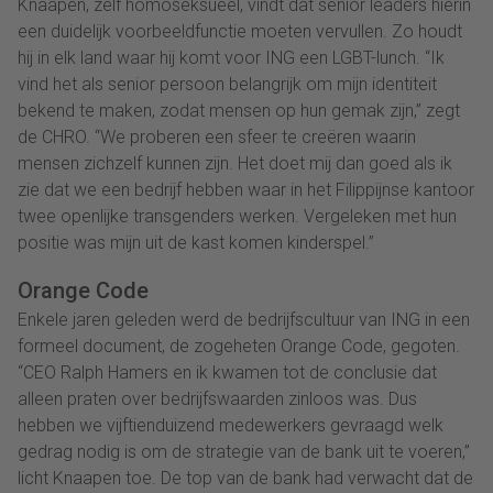
Knaapen, zelf homoseksueel, vindt dat senior leaders hierin
een duidelijk voorbeeldfunctie moeten vervullen. Zo houdt
hij in elk land waar hij komt voor ING een LGBT-lunch. “Ik
vind het als senior persoon belangrijk om mijn identiteit
bekend te maken, zodat mensen op hun gemak zijn,” zegt
de CHRO. “We proberen een sfeer te creëren waarin
mensen zichzelf kunnen zijn. Het doet mij dan goed als ik
zie dat we een bedrijf hebben waar in het Filippijnse kantoor
twee openlijke transgenders werken. Vergeleken met hun
positie was mijn uit de kast komen kinderspel.”
Orange Code
Enkele jaren geleden werd de bedrijfscultuur van ING in een
formeel document, de zogeheten Orange Code, gegoten.
“CEO Ralph Hamers en ik kwamen tot de conclusie dat
alleen praten over bedrijfswaarden zinloos was. Dus
hebben we vijftienduizend medewerkers gevraagd welk
gedrag nodig is om de strategie van de bank uit te voeren,”
licht Knaapen toe. De top van de bank had verwacht dat de