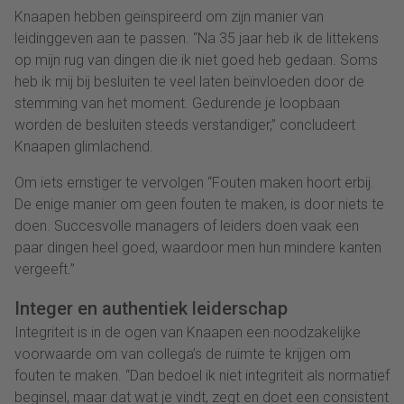
Knaapen hebben geïnspireerd om zijn manier van
leidinggeven aan te passen. “Na 35 jaar heb ik de littekens
op mijn rug van dingen die ik niet goed heb gedaan. Soms
heb ik mij bij besluiten te veel laten beïnvloeden door de
stemming van het moment. Gedurende je loopbaan
worden de besluiten steeds verstandiger,” concludeert
Knaapen glimlachend.
Om iets ernstiger te vervolgen “Fouten maken hoort erbij.
De enige manier om geen fouten te maken, is door niets te
doen. Succesvolle managers of leiders doen vaak een
paar dingen heel goed, waardoor men hun mindere kanten
vergeeft.”
Integer en authentiek leiderschap
Integriteit is in de ogen van Knaapen een noodzakelijke
voorwaarde om van collega’s de ruimte te krijgen om
fouten te maken. “Dan bedoel ik niet integriteit als normatief
beginsel, maar dat wat je vindt, zegt en doet een consistent