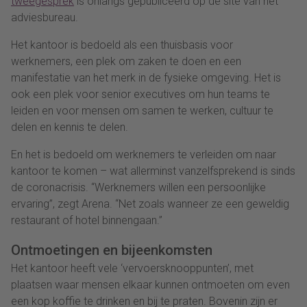
tweegesprek
is onlangs gepubliceerd op de site van het
adviesbureau.
Het kantoor is bedoeld als een thuisbasis voor
werknemers, een plek om zaken te doen en een
manifestatie van het merk in de fysieke omgeving. Het is
ook een plek voor senior executives om hun teams te
leiden en voor mensen om samen te werken, cultuur te
delen en kennis te delen.
En het is bedoeld om werknemers te verleiden om naar
kantoor te komen – wat allerminst vanzelfsprekend is sinds
de coronacrisis. “Werknemers willen een persoonlijke
ervaring”, zegt Arena. “Net zoals wanneer ze een geweldig
restaurant of hotel binnengaan.”
Ontmoetingen en bijeenkomsten
Het kantoor heeft vele ‘vervoersknooppunten’, met
plaatsen waar mensen elkaar kunnen ontmoeten om even
een kop koffie te drinken en bij te praten. Bovenin zijn er