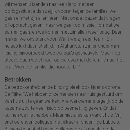
wij mensen uitzenden naar een land met een
oorlogssituatie dan zeg ik vooraf tegen de families: we
gaan er met zijn allen heen. Niet omdat bazen dat vragen
of opdracht geven, maar we gaan op missie… omdat we
samen gaan, en we komen met zijn allen weer terug. Daar
maken we ons sterk voor. Want we zijn een team. En
helaas lukt dat niet altijd. In Afghanistan zijn er onder mijn
leiding bijvoorbeeld twee collega’s gesneuveld. Maar nog
steeds gaan we elk jaar op die dag met de familie naar het
graf. Want de familie, die hoort er bij.”
Betrokken
De betrokkenheid en de binding bleek ook tijdens corona.
De Rijke: “We hebben onze mensen naar huis gestuurd om
van huis uit te gaan werken. Alle werknemers tegelijk op de
kazerne zou te veel risico op besmetting geven. En dat
kunnen we niet hebben. Maar niet alles kan vanuit huis. Vrij
snel oefenden collega’s met elkaar in onderlinge bubbels.
Binnen die bubbel bleven collega’s ook ’s nachts op de