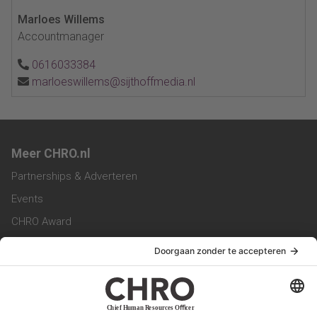
Marloes Willems
Accountmanager
0616033384
marloeswillems@sijthoffmedia.nl
Meer CHRO.nl
Partnerships & Adverteren
Events
CHRO Award
CHRO Community
CHRO Magazine
Service & Contact
Contact