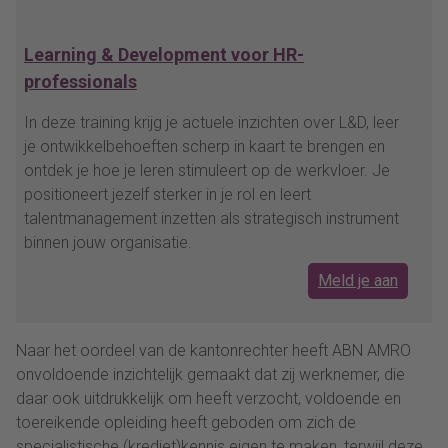
Learning & Development voor HR-
professionals
In deze training krijg je actuele inzichten over L&D, leer
je ontwikkelbehoeften scherp in kaart te brengen en
ontdek je hoe je leren stimuleert op de werkvloer. Je
positioneert jezelf sterker in je rol en leert
talentmanagement inzetten als strategisch instrument
binnen jouw organisatie.
Meld je aan
Naar het oordeel van de kantonrechter heeft ABN AMRO
onvoldoende inzichtelijk gemaakt dat zij werknemer, die
daar ook uitdrukkelijk om heeft verzocht, voldoende en
toereikende opleiding heeft geboden om zich de
specialistische (krediet)kennis eigen te maken, terwijl deze