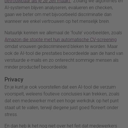
betrouwbaar als je ze zelf maakt
’
. Zolang we algoritmes en
AI-systemen blijven analyseren, evalueren en checken,
gaan we beter om met bijvoorbeeld discriminatie dan
wanneer we enkel vertrouwen op het menselijk brein.
Natuurlijk kennen we allemaal de ‘foute’ voorbeelden, zoals
Amazon die stopte met hun automatische CV-screening
omdat vrouwen gediscrimineerd bleken te worden. Maar
ook de AI-tool die prestaties beoordeelde aan de hand van
verstuurde e-mails en zo onterecht sommige mensen als
minder productief beoordeelde.
Privacy
En je kunt je ook voorstellen dat een AI-tool die verzuim
voorspelt, weleens foutieve conclusies kan trekken, zoals
dat een medewerker met een hoge werkdruk op het punt
staat uit te vallen, terwijl diegene juist goed floreert onder
stress.
En dan heb ik het nog niet over het feit dat medewerkers