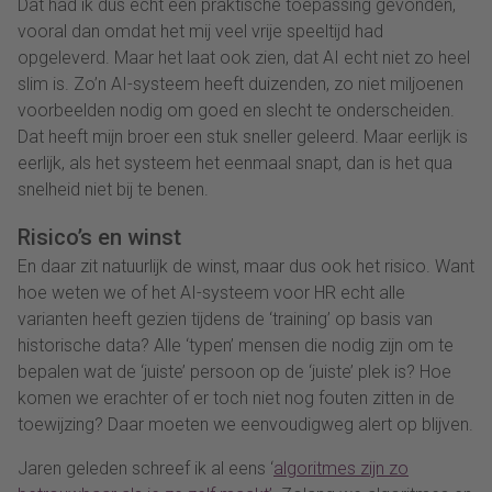
Dat had ik dus echt een praktische toepassing gevonden,
vooral dan omdat het mij veel vrije speeltijd had
opgeleverd. Maar het laat ook zien, dat AI echt niet zo heel
slim is. Zo’n AI-systeem heeft duizenden, zo niet miljoenen
voorbeelden nodig om goed en slecht te onderscheiden.
Dat heeft mijn broer een stuk sneller geleerd. Maar eerlijk is
eerlijk, als het systeem het eenmaal snapt, dan is het qua
snelheid niet bij te benen.
Risico’s en winst
En daar zit natuurlijk de winst, maar dus ook het risico. Want
hoe weten we of het AI-systeem voor HR echt alle
varianten heeft gezien tijdens de ‘training’ op basis van
historische data? Alle ‘typen’ mensen die nodig zijn om te
bepalen wat de ‘juiste’ persoon op de ‘juiste’ plek is? Hoe
komen we erachter of er toch niet nog fouten zitten in de
toewijzing? Daar moeten we eenvoudigweg alert op blijven.
Jaren geleden schreef ik al eens ‘
algoritmes zijn zo